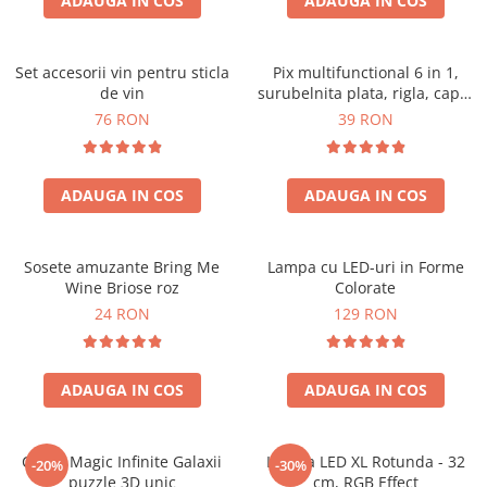
ADAUGA IN COS
ADAUGA IN COS
Set accesorii vin pentru sticla
Pix multifunctional 6 in 1,
de vin
surubelnita plata, rigla, capat
touchscreen, nivela cu bula
76 RON
39 RON
ADAUGA IN COS
ADAUGA IN COS
Sosete amuzante Bring Me
Lampa cu LED-uri in Forme
Wine Briose roz
Colorate
24 RON
129 RON
ADAUGA IN COS
ADAUGA IN COS
Cubul Magic Infinite Galaxii
Lampa LED XL Rotunda - 32
-20%
-30%
puzzle 3D unic
cm, RGB Effect