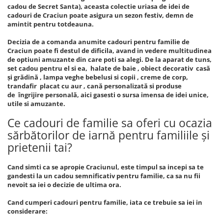
cadou de Secret Santa), aceasta colectie uriasa de idei de
cadouri de Craciun poate asigura un sezon festiv, demn de
amintit pentru totdeauna.
Decizia de a comanda anumite cadouri pentru familie de
Craciun poate fi destul de dificila, avand in vedere multitudinea
de optiuni amuzante din care poti sa alegi. De la aparat de tuns,
set cadou pentru el si ea, halate de baie , obiect decorativ casă
și grădină , lampa veghe bebelusi si copii , creme de corp,
trandafir placat cu aur , cană personalizată si produse
de îngrijire personală, aici gasesti o sursa imensa de idei unice,
utile si amuzante.
Ce cadouri de familie sa oferi cu ocazia
sărbătorilor de iarnă pentru familiile și
prietenii tai?
Cand simti ca se apropie Craciunul, este timpul sa incepi sa te
gandesti la un cadou semnificativ pentru familie, ca sa nu fii
nevoit sa iei o decizie de ultima ora.
Cand cumperi cadouri pentru familie, iata ce trebuie sa iei in
considerare: