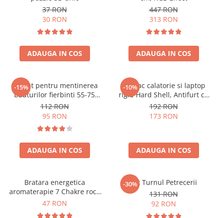
37 RON
447 RON
30 RON
313 RON
ADAUGA IN COS
ADAUGA IN COS
Aparat pentru mentinerea
Rucsac calatorie si laptop
-15%
-10%
bauturilor fierbinti 55-75
rigid Hard Shell, Antifurt cu
grade
port USB, Waterproof,
112 RON
192 RON
44x30x17 cm,
95 RON
173 RON
Compartimentare inteligenta,
Unisex, Negru
ADAUGA IN COS
ADAUGA IN COS
Bratara energetica
Set Turnul Petrecerii
-30%
aromaterapie 7 Chakre roca
131 RON
vulcanica
47 RON
92 RON