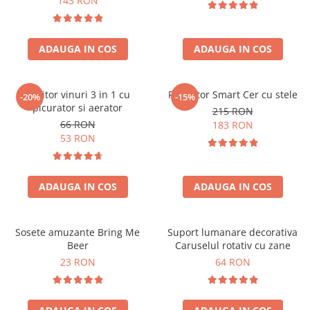
143 RON
ADAUGA IN COS
ADAUGA IN COS
Racitor vinuri 3 in 1 cu
Proiector Smart Cer cu stele
-20%
-15%
picurator si aerator
215 RON
66 RON
183 RON
53 RON
ADAUGA IN COS
ADAUGA IN COS
Sosete amuzante Bring Me
Suport lumanare decorativa
Beer
Caruselul rotativ cu zane
23 RON
64 RON