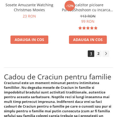
Sosete Amuzante Watching
Incalzitor picioare
-12%
Christmas Movies
PufosuShoshoon cu incarcare
USB
23 RON
113 RON
99 RON
ADAUGA IN COS
ADAUGA IN COS
1
2
Cadou de Craciun pentru familie
Craciunul este un moment minunat pentru intimitatea
familiilor. Nu degeaba mesele de Craciun in familie si
impodobitul bradului sunt activitati traditionale, autentice
pentru aceasta sarbatoare. Noptile reci si lungi inseamna mai
mult timp petrecut impreuna. Indiferent daca vrei sa faci
cadouri de Craciun pentru o familie pe care o cunosti sau pur si
simplu pentru o familie mai putin cunoscuta (cum ar fi familia
sefului sau familia colegei careia trebuie sa-i pregatesti un