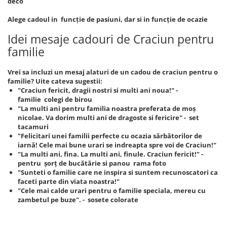
deco
Alege cadoul in funcție de pasiuni, dar si in funcție de ocazie
Idei mesaje cadouri de Craciun pentru
familie
Vrei sa incluzi un mesaj alaturi de un cadou de craciun pentru o
familie? Uite cateva sugestii:
"Craciun fericit, dragii nostri si multi ani noua!" -
familie colegi de birou
"La multi ani pentru familia noastra preferata de moș
nicolae. Va dorim multi ani de dragoste si fericire" - set
tacamuri
"Felicitari unei familii perfecte cu ocazia sărbătorilor de
iarnă! Cele mai bune urari se indreapta spre voi de Craciun!"
"La multi ani, fina. La multi ani, finule. Craciun fericit!" -
pentru șorț de bucătărie si panou rama foto
"Sunteti o familie care ne inspira si suntem recunoscatori ca
faceti parte din viata noastra!"
"Cele mai calde urari pentru o familie speciala, mereu cu
zambetul pe buze". - sosete colorate