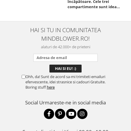
încăpătoare. Cele trei
ori
compartimente sunt ideale
chi
pentru a separa
Mat
alimentele, iar închiderea
se 
este sigură, fără scurgeri. O
dim
folosesc aproape zilnic la
pot
HAI SI TU IN COMUNITATEA
serviciu și sunt foarte
mul
MINDBLOWER.RO!
mulțumită.
rec
ceva
alaturi de 42.000+ de prieteni
Ohh, da! Sunt de acord sa-mi trimiteti emailuri
efervescente, idei strasnice si cadouri Gratuite.
Boring stuff
here
Social
Urmareste-ne in social media