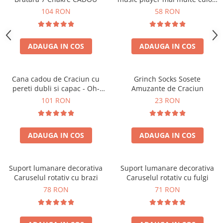
touch control handsfree
104 RON
58 RON
ADAUGA IN COS
ADAUGA IN COS
Cana cadou de Craciun cu
Grinch Socks Sosete
pereti dubli si capac - Oh-
Amuzante de Craciun
Brad-frumos
101 RON
23 RON
ADAUGA IN COS
ADAUGA IN COS
Suport lumanare decorativa
Suport lumanare decorativa
Caruselul rotativ cu brazi
Caruselul rotativ cu fulgi
78 RON
71 RON