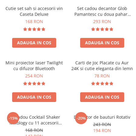
Cutie set sah si accesorii vin
Set cadou decantor Glob
Caseta Deluxe
Pamantesc cu doua pahare
Deluxe
168 RON
293 RON
ADAUGA IN COS
ADAUGA IN COS
Mini proiector laser Twilight
Carti de Joc Placate cu Aur
cu difuzor Bluetooth
24K si cutie eleganta din lemn
254 RON
78 RON
ADAUGA IN COS
ADAUGA IN COS
Set cadou Cocktail Shaker
Decantor de bauturi Rotativ
-15%
-20%
Mixology cu 11 accesorii
243 RON
750ml Argintiu
168 RON
194 RON