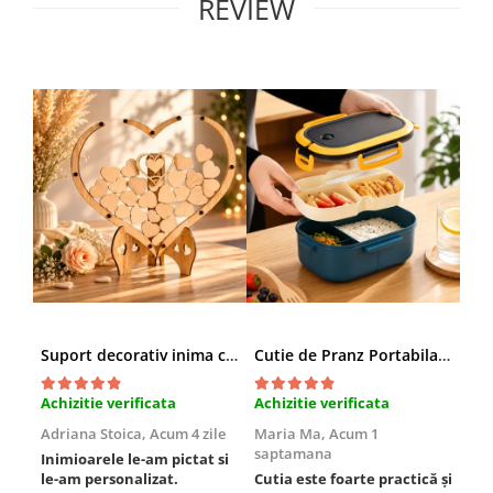
REVIEW
Suport decorativ inima cu mesaje, Cadou cu suflet
Cutie de Pranz Portabila cu Compartimente
Achizitie verificata
Achizitie verificata
Ach
Adriana Stoica,
Acum 4 zile
Maria Ma,
Acum 1
Sof
saptamana
Inimioarele le-am pictat si
Umb
le-am personalizat.
Cutia este foarte practică și
poz