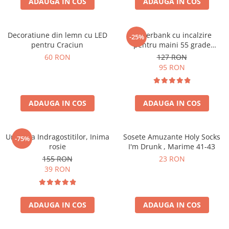
ADAUGA IN COS
ADAUGA IN COS
Decoratiune din lemn cu LED
Powerbank cu incalzire
-25%
pentru Craciun
pentru maini 55 grade
Bucuria frigurosilor
60 RON
127 RON
10000mAh
95 RON
ADAUGA IN COS
ADAUGA IN COS
Umbrela Indragostitilor, Inima
Sosete Amuzante Holy Socks
-75%
rosie
I'm Drunk , Marime 41-43
155 RON
23 RON
39 RON
ADAUGA IN COS
ADAUGA IN COS