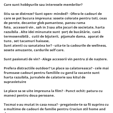
Care sunt hobbyurile sau interesele membrilor?
Stiu sa se distreze? Sunt open- minded? - Ofera-le cadouri de
care se pot bucura impreuna: sosete colorate pentru toti, ceas
de perete, decantor glob pamantesc, panou rama
foto, accesorii vin , sah in 3 sau alte jocuri de societate, harta
razuibila . Alte idei minunate sunt șorț de bucătărie, cană
termosensibilă , cutii de bijuterii, pijamale dama, aparat de
tuns , set tacamuri haioase,
Sunt atenti cu sanatatea lor? - uita-te la cadourile de wellness,
sosete amuzante, cardurile self care.
Sunt pasionati de vin? - Alege accesorii vin pentru zi de naștere.
Prefera distractiile outdoor? Le place sa calatoreasca? - cele mai
frumoase cadouri pentru familiile cu gand la vacante sunt
harta razuibila, jurnalele de calatorie sau kitul de
supravietuire
Le place sa se uite impreuna la film? - Punct ochit: patura cu
maneci pentru doua persoane.
Tocmai s-au mutat in casa noua? - pregateste-te sa fii suprins cu
o multime de cadouri de familie pentru Craciun stil home and