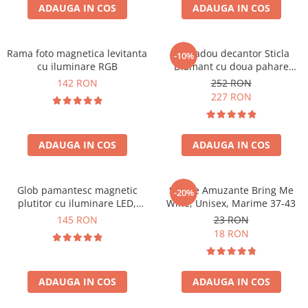
Cadouri Zodia Pesti
Cadouri Sfantul Andrei
ADAUGA IN COS
ADAUGA IN COS
Cadouri Fete
Cani si Termosuri
Cadouri Sfantul Alexandru
Pentru Copilul din tine
Jocuri si Puzzle
Cadouri Sfanta Ana
Cadouri Haioase
Rama foto magnetica levitanta
Set cadou decantor Sticla
-10%
Produse pentru Calatorie
Cadouri Constantin si Elena
cu iluminare RGB
Diamant cu doua pahare
Cadouri de Casa Noua
Seturi de caligrafie
Deluxe
142 RON
252 RON
Cadouri Sfanta Maria
Cadouri Majorat
227 RON
Cadouri Sfintii Mihail si Gavriil
Cadouri pentru Nasi
Cadouri pentru Bunici
ADAUGA IN COS
ADAUGA IN COS
Cadouri pentru Prieteni
Cadouri pentru Sefi
Glob pamantesc magnetic
Sosete Amuzante Bring Me
-20%
Cel ce are tot
plutitor cu iluminare LED,
Wine, Unisex, Marime 37-43
Forma C
Cadouri Nunta si Cununie civila
145 RON
23 RON
18 RON
ADAUGA IN COS
ADAUGA IN COS