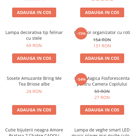
ADAUGA IN COS
ADAUGA IN COS
Lampa decorativa tip felinar
Carucior organizator cu roti
-15%
cu stele
154 RON
69 RON
131 RON
ADAUGA IN COS
ADAUGA IN COS
Sosete Amuzante Bring Me
Luna Magica Fosforescenta
-54%
Tea Briose albe
pentru Camera Copilului
24 RON
59 RON
27 RON
ADAUGA IN COS
ADAUGA IN COS
Cutie bijuterii neagra Amore
Lampa de veghe smart LED
Bratara 7 Chakre CADOU
music player mai multe culori