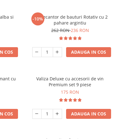
alba si
Set Decantor de bauturi Rotativ cu 2
-10%
pahare argintiu
262 RON
236 RON
N COS
ADAUGA IN COS
amant cu
Valiza Deluxe cu accesorii de vin
Premium set 9 piese
175 RON
N COS
ADAUGA IN COS