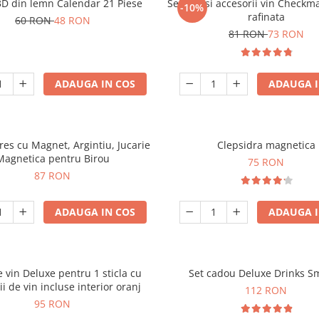
3D din lemn Calendar 21 Piese
Set sah si accesorii vin Checkm
-10%
rafinata
60 RON
48 RON
81 RON
73 RON
ADAUGA IN COS
ADAUGA I
tres cu Magnet, Argintiu, Jucarie
Clepsidra magnetica
Magnetica pentru Birou
75 RON
87 RON
ADAUGA IN COS
ADAUGA I
e vin Deluxe pentru 1 sticla cu
Set cadou Deluxe Drinks S
ii de vin incluse interior oranj
112 RON
95 RON