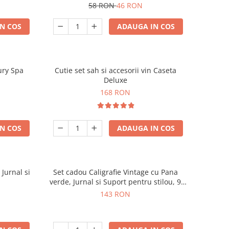
58 RON
46 RON
N COS
ADAUGA IN COS
ury Spa
Cutie set sah si accesorii vin Caseta
Deluxe
168 RON
N COS
ADAUGA IN COS
 Jurnal si
Set cadou Caligrafie Vintage cu Pana
verde, Jurnal si Suport pentru stilou, 9
piese
143 RON