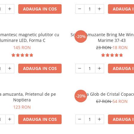
ADAUGA IN COS
ADAUGA I
mantesc magnetic plutitor cu
Sosete Amuzante Bring Me Wine
-20%
iluminare LED, Forma C
Marime 37-43
145 RON
23 RON
18 RON
ADAUGA IN COS
ADAUGA I
 amuzanta, Prietenul de pe
Lampa Glob de Cristal Copacu
-20%
Noptiera
67 RON
54 RON
123 RON
ADAUGA IN COS
ADAUGA I