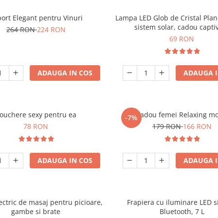
ort Elegant pentru Vinuri
Lampa LED Glob de Cristal Plan
sistem solar, cadou capti
264 RON
224 RON
69 RON
ADAUGA IN COS
ADAUGA I
ouchere sexy pentru ea
Set cadou femei Relaxing m
-7%
78 RON
179 RON
166 RON
ADAUGA IN COS
ADAUGA I
ectric de masaj pentru picioare,
Frapiera cu iluminare LED s
gambe si brate
Bluetooth, 7 L