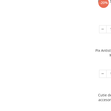
Puzzle 
-20%
Pix Antis
Cutie d
accesor