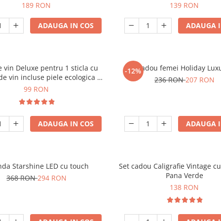
189 RON
139 RON
ADAUGA IN COS
ADAUGA I
e vin Deluxe pentru 1 sticla cu
Set cadou femei Holiday Lux
-12%
de vin incluse piele ecologica de
236 RON
207 RON
crocodil
99 RON
ADAUGA IN COS
ADAUGA I
nda Starshine LED cu touch
Set cadou Caligrafie Vintage cu
Pana Verde
368 RON
294 RON
138 RON