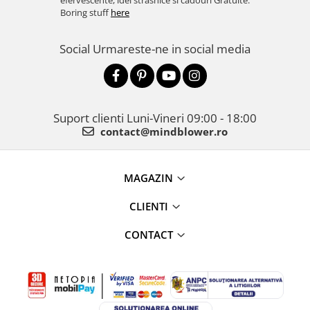
efervescente, idei strasnice si cadouri Gratuite.
Boring stuff
here
Social
Urmareste-ne in social media
Suport clienti
Luni-Vineri 09:00 - 18:00
contact@mindblower.ro
MAGAZIN
CLIENTI
CONTACT