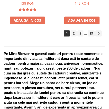
Suport pentru stilou, 9 piese
138 RON
143 RON
ADAUGA IN COS
ADAUGA IN COS
1
2
3
19
...
Pe MindBlower.ro gasesti cadouri pentru toate momentele 
importante din viata ta. Indiferent daca esti in cautare de 
cadouri pentru majorat, casa noua, aniversari, onomastice, 
nunti sau botezuri, aici gasesti peste 700 de cadouri. N-ai 
cum sa dai gres cu sutele de cadouri creative, amuzante si 
ingenioase. Aici gasesti cadouri atat pentru femei, cat si 
pentru barbati. Alege un pahar de bere cizma, un joc de 
petrecere, o plosca curcubeu, set turnul petrecerii sau 
poate o instalatie de lumini pentru ca distractia sa continue 
dupa lasarea serii. Indiferent care ar fi ocazia, noi te putem 
ajuta cu cele mai potrivite cadouri pentru momentele 
importante. Avem 5 ani de experienta in aprovizionarea cu 