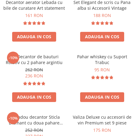
Decantor aerator Lebada cu
Set Elegant de scris cu Pana
bile de curatare Art statement
alba si Accesorii Vintage
161 RON
188 RON
ADAUGA IN COS
ADAUGA IN COS
Set Decantor de bauturi
Pahar whiskey cu Suport
-10%
Rotativ cu 2 pahare argintiu
Trabuc
262 RON
95 RON
236 RON
ADAUGA IN COS
ADAUGA IN COS
Set cadou decantor Sticla
Valiza Deluxe cu accesorii de
-10%
Diamant cu doua pahare
vin Premium set 9 piese
Deluxe
252 RON
175 RON