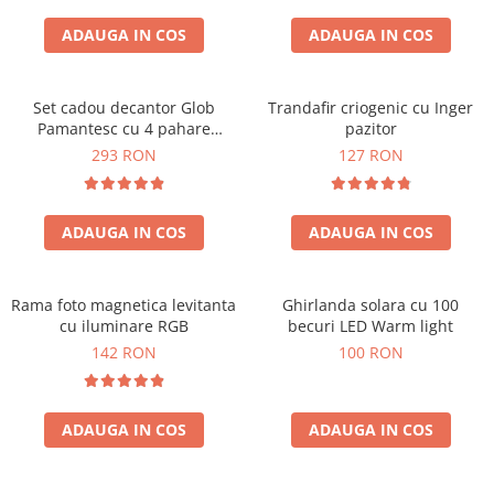
Cadouri Zodia Pesti
Cadouri Sfantul Andrei
Cadouri Fete
Cani si Termosuri
Cadouri Sfantul Alexandru
ADAUGA IN COS
ADAUGA IN COS
Pentru Copilul din tine
Jocuri si Puzzle
Cadouri Sfanta Ana
Cadouri Haioase
Produse pentru Calatorie
Cadouri Constantin si Elena
Set cadou decantor Glob
Trandafir criogenic cu Inger
Cadouri de Casa Noua
Seturi de caligrafie
Pamantesc cu 4 pahare
pazitor
Cadouri Sfanta Maria
Cadouri Majorat
Deluxe
293 RON
127 RON
Cadouri Sfintii Mihail si Gavriil
Cadouri pentru Nasi
Cadouri pentru Bunici
ADAUGA IN COS
ADAUGA IN COS
Cadouri pentru Prieteni
Cadouri pentru Sefi
Rama foto magnetica levitanta
Ghirlanda solara cu 100
Cel ce are tot
cu iluminare RGB
becuri LED Warm light
Cadouri Nunta si Cununie civila
142 RON
100 RON
ADAUGA IN COS
ADAUGA IN COS