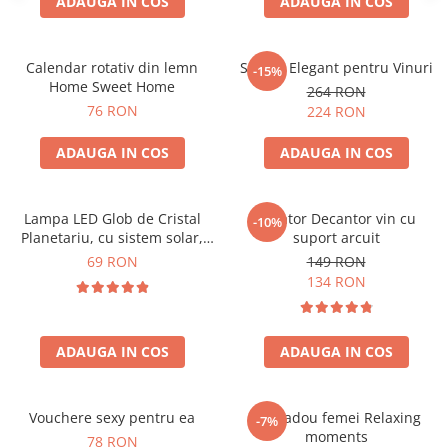
ADAUGA IN COS
ADAUGA IN COS
Calendar rotativ din lemn
Suport Elegant pentru Vinuri
-15%
Home Sweet Home
264 RON
76 RON
224 RON
ADAUGA IN COS
ADAUGA IN COS
Lampa LED Glob de Cristal
Aerator Decantor vin cu
-10%
Planetariu, cu sistem solar,
suport arcuit
cadou captivant
69 RON
149 RON
134 RON
ADAUGA IN COS
ADAUGA IN COS
Vouchere sexy pentru ea
Set cadou femei Relaxing
-7%
moments
78 RON