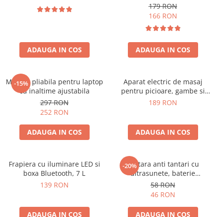
179 RON
166 RON
ADAUGA IN COS
ADAUGA IN COS
Masuta pliabila pentru laptop
Aparat electric de masaj
-15%
cu inaltime ajustabila
pentru picioare, gambe si
brate
297 RON
189 RON
252 RON
ADAUGA IN COS
ADAUGA IN COS
Frapiera cu iluminare LED si
Bratara anti tantari cu
-20%
boxa Bluetooth, 7 L
ultrasunete, baterie
reincarcabila 90mAh
139 RON
58 RON
46 RON
ADAUGA IN COS
ADAUGA IN COS