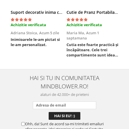
Suport decorativ inima cu mesaje, Cadou cu suflet
Cutie de Pranz Portabila cu Compartimente
Achizitie verificata
Achizitie verificata
Ach
Adriana Stoica,
Acum 5 zile
Maria Ma,
Acum 1
Sof
saptamana
Inimioarele le-am pictat si
Umb
le-am personalizat.
Cutia este foarte practică și
poz
încăpătoare. Cele trei
ori
compartimente sunt ideale
chi
pentru a separa
Mat
alimentele, iar închiderea
se 
este sigură, fără scurgeri. O
dim
folosesc aproape zilnic la
pot
HAI SI TU IN COMUNITATEA
serviciu și sunt foarte
mul
MINDBLOWER.RO!
mulțumită.
rec
ceva
alaturi de 42.000+ de prieteni
Ohh, da! Sunt de acord sa-mi trimiteti emailuri