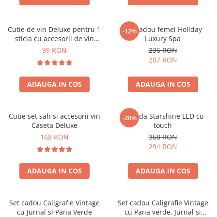
Cutie de vin Deluxe pentru 1
Set cadou femei Holiday
-12%
sticla cu accesorii de vin
Luxury Spa
incluse piele ecologica de
99 RON
236 RON
crocodil
207 RON
ADAUGA IN COS
ADAUGA IN COS
Cutie set sah si accesorii vin
Oglinda Starshine LED cu
-20%
Caseta Deluxe
touch
168 RON
368 RON
294 RON
ADAUGA IN COS
ADAUGA IN COS
Set cadou Caligrafie Vintage
Set cadou Caligrafie Vintage
cu Jurnal si Pana Verde
cu Pana verde, Jurnal si