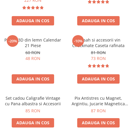
227 RON
ADAUGA IN COS
ADAUGA IN COS
Puzzle 3D din lemn Calendar
Set sah si accesorii vin
-20%
-10%
21 Piese
Checkmate Caseta rafinata
60 RON
81 RON
48 RON
73 RON
ADAUGA IN COS
ADAUGA IN COS
Set cadou Caligrafie Vintage
Pix Antistres cu Magnet,
cu Pana albastra si Accesorii
Argintiu, Jucarie Magnetica
pentru Birou
85 RON
87 RON
ADAUGA IN COS
ADAUGA IN COS