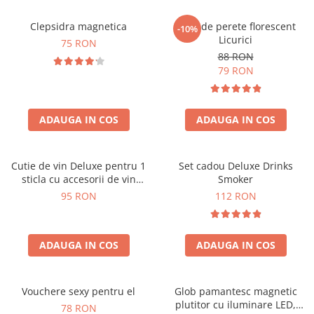
Clepsidra magnetica
Ceas de perete florescent
-10%
Licurici
75 RON
88 RON
79 RON
ADAUGA IN COS
ADAUGA IN COS
Cutie de vin Deluxe pentru 1
Set cadou Deluxe Drinks
sticla cu accesorii de vin
Smoker
incluse interior oranj
95 RON
112 RON
ADAUGA IN COS
ADAUGA IN COS
Vouchere sexy pentru el
Glob pamantesc magnetic
plutitor cu iluminare LED,
78 RON