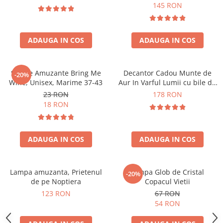
Forma C
145 RON
ADAUGA IN COS
ADAUGA IN COS
Sosete Amuzante Bring Me
Decantor Cadou Munte de
-20%
Wine, Unisex, Marime 37-43
Aur In Varful Lumii cu bile de
curatare
23 RON
178 RON
18 RON
ADAUGA IN COS
ADAUGA IN COS
Lampa amuzanta, Prietenul
Lampa Glob de Cristal
-20%
de pe Noptiera
Copacul Vietii
123 RON
67 RON
54 RON