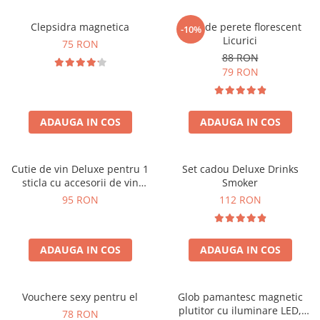
Clepsidra magnetica
Ceas de perete florescent
-10%
Licurici
75 RON
88 RON
79 RON
ADAUGA IN COS
ADAUGA IN COS
Cutie de vin Deluxe pentru 1
Set cadou Deluxe Drinks
sticla cu accesorii de vin
Smoker
incluse interior oranj
95 RON
112 RON
ADAUGA IN COS
ADAUGA IN COS
Vouchere sexy pentru el
Glob pamantesc magnetic
plutitor cu iluminare LED,
78 RON