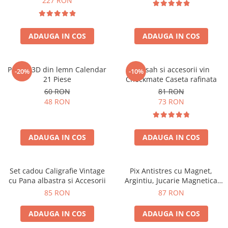
227 RON
ADAUGA IN COS
ADAUGA IN COS
Puzzle 3D din lemn Calendar
Set sah si accesorii vin
-20%
-10%
21 Piese
Checkmate Caseta rafinata
60 RON
81 RON
48 RON
73 RON
ADAUGA IN COS
ADAUGA IN COS
Set cadou Caligrafie Vintage
Pix Antistres cu Magnet,
cu Pana albastra si Accesorii
Argintiu, Jucarie Magnetica
pentru Birou
85 RON
87 RON
ADAUGA IN COS
ADAUGA IN COS