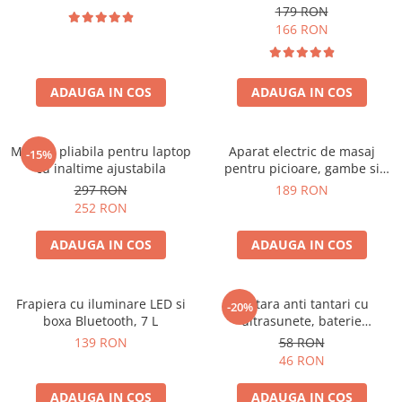
179 RON
166 RON
ADAUGA IN COS
ADAUGA IN COS
Masuta pliabila pentru laptop
Aparat electric de masaj
-15%
cu inaltime ajustabila
pentru picioare, gambe si
brate
297 RON
189 RON
252 RON
ADAUGA IN COS
ADAUGA IN COS
Frapiera cu iluminare LED si
Bratara anti tantari cu
-20%
boxa Bluetooth, 7 L
ultrasunete, baterie
reincarcabila 90mAh
139 RON
58 RON
46 RON
ADAUGA IN COS
ADAUGA IN COS