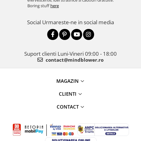
efervescente, idei strasnice si cadouri Gratuite.
Boring stuff
here
Social
Urmareste-ne in social media
Suport clienti
Luni-Vineri 09:00 - 18:00
contact@mindblower.ro
MAGAZIN
CLIENTI
CONTACT