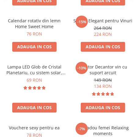
ADAUGA IN COS
ADAUGA IN COS
Calendar rotativ din lemn
Suport Elegant pentru Vinuri
-15%
Home Sweet Home
264 RON
76 RON
224 RON
ADAUGA IN COS
ADAUGA IN COS
Lampa LED Glob de Cristal
Aerator Decantor vin cu
-10%
Planetariu, cu sistem solar,
suport arcuit
cadou captivant
69 RON
149 RON
134 RON
ADAUGA IN COS
ADAUGA IN COS
Vouchere sexy pentru ea
Set cadou femei Relaxing
-7%
moments
78 RON