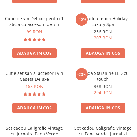
Cutie de vin Deluxe pentru 1
Set cadou femei Holiday
-12%
sticla cu accesorii de vin
Luxury Spa
incluse piele ecologica de
99 RON
236 RON
crocodil
207 RON
ADAUGA IN COS
ADAUGA IN COS
Cutie set sah si accesorii vin
Oglinda Starshine LED cu
-20%
Caseta Deluxe
touch
168 RON
368 RON
294 RON
ADAUGA IN COS
ADAUGA IN COS
Set cadou Caligrafie Vintage
Set cadou Caligrafie Vintage
cu Jurnal si Pana Verde
cu Pana verde, Jurnal si