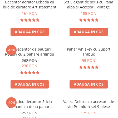
Decantor aerator Lebada cu
Set Elegant de scris cu Pana
bile de curatare Art statement
alba si Accesorii Vintage
161 RON
188 RON
ADAUGA IN COS
ADAUGA IN COS
Set Decantor de bauturi
Pahar whiskey cu Suport
-10%
Rotativ cu 2 pahare argintiu
Trabuc
262 RON
95 RON
236 RON
ADAUGA IN COS
ADAUGA IN COS
Set cadou decantor Sticla
Valiza Deluxe cu accesorii de
-10%
Diamant cu doua pahare
vin Premium set 9 piese
Deluxe
252 RON
175 RON