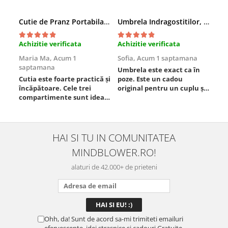
Cutie de Pranz Portabila cu Compartimente
Umbrela Indragostitilor, Inima rosie
Amb
Achizitie verificata
Achizitie verificata
Ach
Maria Ma,
Acum 1
Sofia,
Acum 1 saptamana
Pau
saptamana
Umbrela este exact ca în
Foa
Cutia este foarte practică și
poze. Este un cadou
Est
încăpătoare. Cele trei
original pentru un cuplu și
compartimente sunt ideale
chiar atrage atenția.
pentru a separa
Materialul este rezistent,
alimentele, iar închiderea
se deschide ușor, iar
este sigură, fără scurgeri. O
dimensiunea este
folosesc aproape zilnic la
potrivită. Sunt foarte
HAI SI TU IN COMUNITATEA
serviciu și sunt foarte
mulțumită de achiziție și o
MINDBLOWER.RO!
mulțumită.
recomand celor care vor
ceva ...
alaturi de 42.000+ de prieteni
Ohh, da! Sunt de acord sa-mi trimiteti emailuri