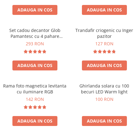
Cadouri Sfantul Andrei
Cadouri Fete
Cani si Termosuri
Cadouri Sfantul Alexandru
ADAUGA IN COS
ADAUGA IN COS
Pentru Copilul din tine
Jocuri si Puzzle
Cadouri Sfanta Ana
Cadouri Haioase
Produse pentru Calatorie
Cadouri Constantin si Elena
Set cadou decantor Glob
Trandafir criogenic cu Inger
Cadouri de Casa Noua
Seturi de caligrafie
Pamantesc cu 4 pahare
pazitor
Cadouri Sfanta Maria
Cadouri Majorat
Deluxe
293 RON
127 RON
Cadouri Sfintii Mihail si Gavriil
Cadouri pentru Nasi
Cadouri pentru Bunici
ADAUGA IN COS
ADAUGA IN COS
Cadouri pentru Prieteni
Cadouri pentru Sefi
Rama foto magnetica levitanta
Ghirlanda solara cu 100
Cel ce are tot
cu iluminare RGB
becuri LED Warm light
Cadouri Nunta si Cununie civila
142 RON
100 RON
ADAUGA IN COS
ADAUGA IN COS