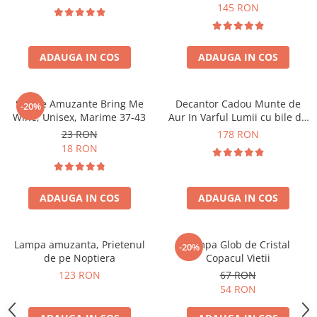
Forma C
145 RON
ADAUGA IN COS
ADAUGA IN COS
Sosete Amuzante Bring Me
Decantor Cadou Munte de
-20%
Wine, Unisex, Marime 37-43
Aur In Varful Lumii cu bile de
curatare
23 RON
178 RON
18 RON
ADAUGA IN COS
ADAUGA IN COS
Lampa amuzanta, Prietenul
Lampa Glob de Cristal
-20%
de pe Noptiera
Copacul Vietii
123 RON
67 RON
54 RON