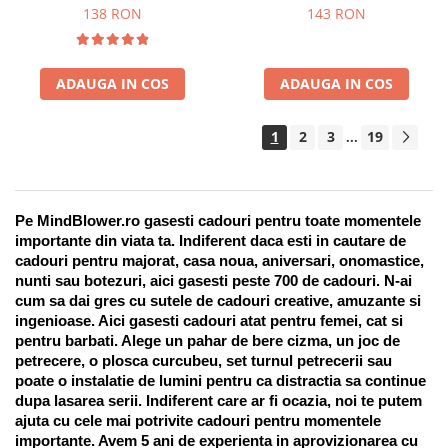
Suport pentru stilou, 9 piese
138 RON
143 RON
ADAUGA IN COS
ADAUGA IN COS
1
2
3
19
...
Pe MindBlower.ro gasesti cadouri pentru toate momentele 
importante din viata ta. Indiferent daca esti in cautare de 
cadouri pentru majorat, casa noua, aniversari, onomastice, 
nunti sau botezuri, aici gasesti peste 700 de cadouri. N-ai 
cum sa dai gres cu sutele de cadouri creative, amuzante si 
ingenioase. Aici gasesti cadouri atat pentru femei, cat si 
pentru barbati. Alege un pahar de bere cizma, un joc de 
petrecere, o plosca curcubeu, set turnul petrecerii sau 
poate o instalatie de lumini pentru ca distractia sa continue 
dupa lasarea serii. Indiferent care ar fi ocazia, noi te putem 
ajuta cu cele mai potrivite cadouri pentru momentele 
importante. Avem 5 ani de experienta in aprovizionarea cu 