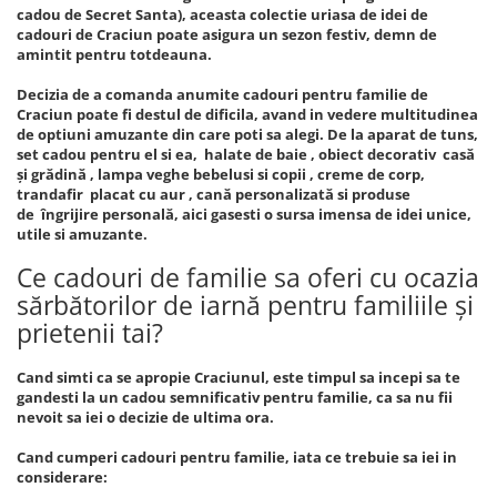
cadou de Secret Santa), aceasta colectie uriasa de idei de
cadouri de Craciun poate asigura un sezon festiv, demn de
amintit pentru totdeauna.
Decizia de a comanda anumite cadouri pentru familie de
Craciun poate fi destul de dificila, avand in vedere multitudinea
de optiuni amuzante din care poti sa alegi. De la aparat de tuns,
set cadou pentru el si ea, halate de baie , obiect decorativ casă
și grădină , lampa veghe bebelusi si copii , creme de corp,
trandafir placat cu aur , cană personalizată si produse
de îngrijire personală, aici gasesti o sursa imensa de idei unice,
utile si amuzante.
Ce cadouri de familie sa oferi cu ocazia
sărbătorilor de iarnă pentru familiile și
prietenii tai?
Cand simti ca se apropie Craciunul, este timpul sa incepi sa te
gandesti la un cadou semnificativ pentru familie, ca sa nu fii
nevoit sa iei o decizie de ultima ora.
Cand cumperi cadouri pentru familie, iata ce trebuie sa iei in
considerare: