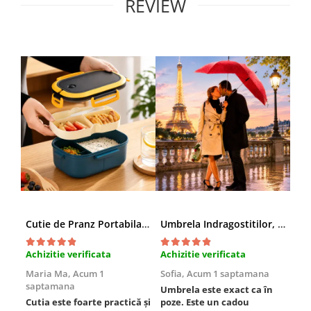
REVIEW
Cutie de Pranz Portabila cu Compartimente
Umbrela Indragostitilor, Inima rosie
Amb
Achizitie verificata
Achizitie verificata
Ach
Maria Ma,
Acum 1
Sofia,
Acum 1 saptamana
Pau
saptamana
Umbrela este exact ca în
Foa
Cutia este foarte practică și
poze. Este un cadou
Est