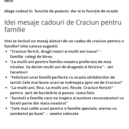
deco
Alege cadoul in funcție de pasiuni, dar si in funcție de ocazie
Idei mesaje cadouri de Craciun pentru
familie
Vrei sa incluzi un mesaj alaturi de un cadou de craciun pentru o
familie? Uite cateva sugestii:
"Craciun fericit, dragii nostri si multi ani noua!" -
familie colegi de birou
"La multi ani pentru familia noastra preferata de moș
nicolae. Va dorim multi ani de dragoste si fericire" - set
tacamuri
"Felicitari unei familii perfecte cu ocazia sărbătorilor de
iarnă! Cele mai bune urari se indreapta spre voi de Craciun!"
"La multi ani, fina. La multi ani, finule. Craciun fericit!" -
pentru șorț de bucătărie si panou rama foto
"Sunteti o familie care ne inspira si suntem recunoscatori ca
faceti parte din viata noastra!"
"Cele mai calde urari pentru o familie speciala, mereu cu
zambetul pe buze". - sosete colorate