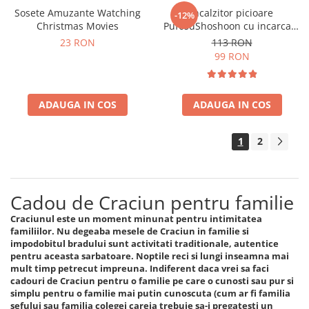
Sosete Amuzante Watching
Incalzitor picioare
-12%
Christmas Movies
PufosuShoshoon cu incarcare
USB
23 RON
113 RON
99 RON
ADAUGA IN COS
ADAUGA IN COS
1
2
Cadou de Craciun pentru familie
Craciunul este un moment minunat pentru intimitatea
familiilor. Nu degeaba mesele de Craciun in familie si
impodobitul bradului sunt activitati traditionale, autentice
pentru aceasta sarbatoare. Noptile reci si lungi inseamna mai
mult timp petrecut impreuna. Indiferent daca vrei sa faci
cadouri de Craciun pentru o familie pe care o cunosti sau pur si
simplu pentru o familie mai putin cunoscuta (cum ar fi familia
sefului sau familia colegei careia trebuie sa-i pregatesti un