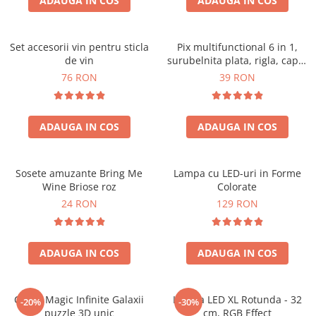
ADAUGA IN COS
ADAUGA IN COS
Set accesorii vin pentru sticla
Pix multifunctional 6 in 1,
de vin
surubelnita plata, rigla, capat
touchscreen, nivela cu bula
76 RON
39 RON
ADAUGA IN COS
ADAUGA IN COS
Sosete amuzante Bring Me
Lampa cu LED-uri in Forme
Wine Briose roz
Colorate
24 RON
129 RON
ADAUGA IN COS
ADAUGA IN COS
Cubul Magic Infinite Galaxii
Lampa LED XL Rotunda - 32
-20%
-30%
puzzle 3D unic
cm, RGB Effect