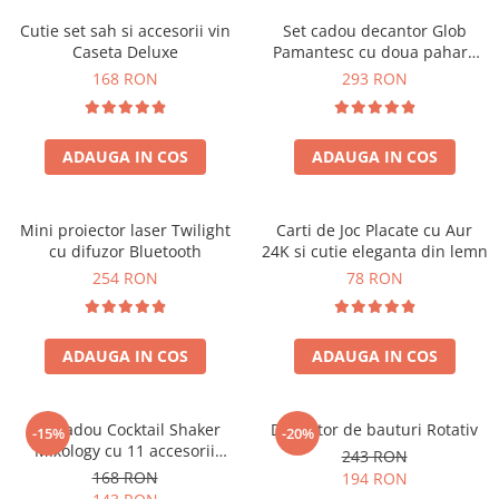
Cutie set sah si accesorii vin
Set cadou decantor Glob
Caseta Deluxe
Pamantesc cu doua pahare
Deluxe
168 RON
293 RON
ADAUGA IN COS
ADAUGA IN COS
Mini proiector laser Twilight
Carti de Joc Placate cu Aur
cu difuzor Bluetooth
24K si cutie eleganta din lemn
254 RON
78 RON
ADAUGA IN COS
ADAUGA IN COS
Set cadou Cocktail Shaker
Decantor de bauturi Rotativ
-15%
-20%
Mixology cu 11 accesorii
243 RON
750ml Argintiu
168 RON
194 RON