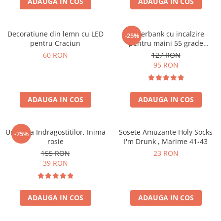
ADAUGA IN COS
ADAUGA IN COS
Decoratiune din lemn cu LED
Powerbank cu incalzire
-25%
pentru Craciun
pentru maini 55 grade
Bucuria frigurosilor
60 RON
127 RON
10000mAh
95 RON
ADAUGA IN COS
ADAUGA IN COS
Umbrela Indragostitilor, Inima
Sosete Amuzante Holy Socks
-75%
rosie
I'm Drunk , Marime 41-43
155 RON
23 RON
39 RON
ADAUGA IN COS
ADAUGA IN COS