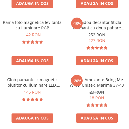
Cadouri Sfantul Andrei
ADAUGA IN COS
ADAUGA IN COS
Cadouri Fete
Cani si Termosuri
Cadouri Sfantul Alexandru
Pentru Copilul din tine
Jocuri si Puzzle
Cadouri Sfanta Ana
Cadouri Haioase
Rama foto magnetica levitanta
Set cadou decantor Sticla
-10%
Produse pentru Calatorie
Cadouri Constantin si Elena
cu iluminare RGB
Diamant cu doua pahare
Cadouri de Casa Noua
Seturi de caligrafie
Deluxe
142 RON
252 RON
Cadouri Sfanta Maria
Cadouri Majorat
227 RON
Cadouri Sfintii Mihail si Gavriil
Cadouri pentru Nasi
Cadouri pentru Bunici
ADAUGA IN COS
ADAUGA IN COS
Cadouri pentru Prieteni
Cadouri pentru Sefi
Glob pamantesc magnetic
Sosete Amuzante Bring Me
-20%
Cel ce are tot
plutitor cu iluminare LED,
Wine, Unisex, Marime 37-43
Forma C
Cadouri Nunta si Cununie civila
145 RON
23 RON
18 RON
ADAUGA IN COS
ADAUGA IN COS