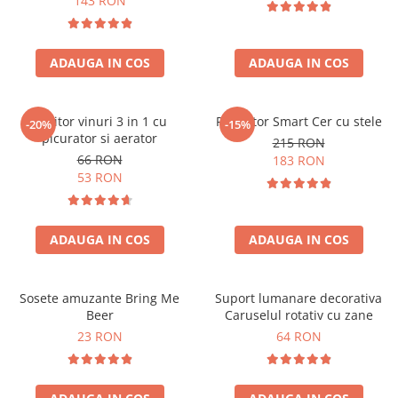
143 RON
ADAUGA IN COS
ADAUGA IN COS
Racitor vinuri 3 in 1 cu
Proiector Smart Cer cu stele
-20%
-15%
picurator si aerator
215 RON
66 RON
183 RON
53 RON
ADAUGA IN COS
ADAUGA IN COS
Sosete amuzante Bring Me
Suport lumanare decorativa
Beer
Caruselul rotativ cu zane
23 RON
64 RON