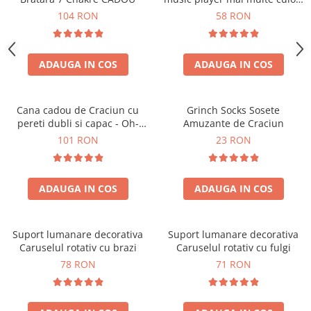
touch control handsfree
104 RON
58 RON
ADAUGA IN COS
ADAUGA IN COS
Cana cadou de Craciun cu
Grinch Socks Sosete
pereti dubli si capac - Oh-
Amuzante de Craciun
Brad-frumos
101 RON
23 RON
ADAUGA IN COS
ADAUGA IN COS
Suport lumanare decorativa
Suport lumanare decorativa
Caruselul rotativ cu brazi
Caruselul rotativ cu fulgi
78 RON
71 RON