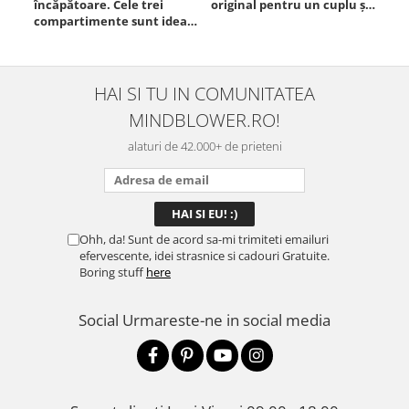
încăpătoare. Cele trei
original pentru un cuplu și
compartimente sunt ideale
chiar atrage atenția.
pentru a separa
Materialul este rezistent,
alimentele, iar închiderea
se deschide ușor, iar
este sigură, fără scurgeri. O
dimensiunea este
folosesc aproape zilnic la
potrivită. Sunt foarte
HAI SI TU IN COMUNITATEA
serviciu și sunt foarte
mulțumită de achiziție și o
MINDBLOWER.RO!
mulțumită.
recomand celor care vor
ceva ...
alaturi de 42.000+ de prieteni
Ohh, da! Sunt de acord sa-mi trimiteti emailuri
efervescente, idei strasnice si cadouri Gratuite.
Boring stuff
here
Social
Urmareste-ne in social media