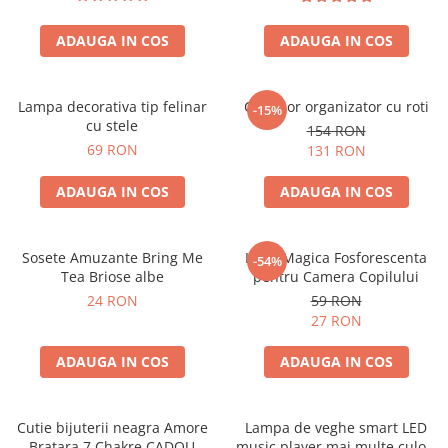
ADAUGA IN COS
ADAUGA IN COS
Lampa decorativa tip felinar
Carucior organizator cu roti
-15%
cu stele
154 RON
69 RON
131 RON
ADAUGA IN COS
ADAUGA IN COS
Sosete Amuzante Bring Me
Luna Magica Fosforescenta
-54%
Tea Briose albe
pentru Camera Copilului
24 RON
59 RON
27 RON
ADAUGA IN COS
ADAUGA IN COS
Cutie bijuterii neagra Amore
Lampa de veghe smart LED
Bratara 7 Chakre CADOU
music player mai multe culori