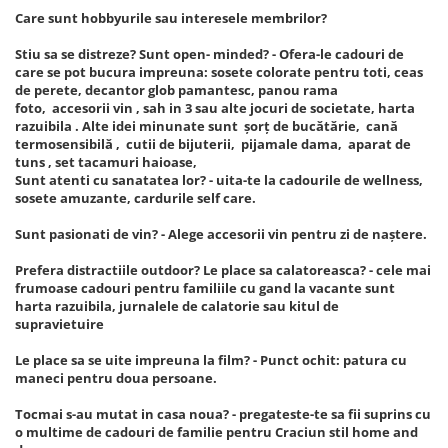
Care sunt hobbyurile sau interesele membrilor?
Stiu sa se distreze? Sunt open- minded? - Ofera-le cadouri de
care se pot bucura impreuna: sosete colorate pentru toti, ceas
de perete, decantor glob pamantesc, panou rama
foto, accesorii vin , sah in 3 sau alte jocuri de societate, harta
razuibila . Alte idei minunate sunt șorț de bucătărie, cană
termosensibilă , cutii de bijuterii, pijamale dama, aparat de
tuns , set tacamuri haioase,
Sunt atenti cu sanatatea lor? - uita-te la cadourile de wellness,
sosete amuzante, cardurile self care.
Sunt pasionati de vin? - Alege accesorii vin pentru zi de naștere.
Prefera distractiile outdoor? Le place sa calatoreasca? - cele mai
frumoase cadouri pentru familiile cu gand la vacante sunt
harta razuibila, jurnalele de calatorie sau kitul de
supravietuire
Le place sa se uite impreuna la film? - Punct ochit: patura cu
maneci pentru doua persoane.
Tocmai s-au mutat in casa noua? - pregateste-te sa fii suprins cu
o multime de cadouri de familie pentru Craciun stil home and