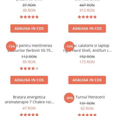
37 RON
447 RON
30 RON
313 RON
ADAUGA IN COS
ADAUGA IN COS
Aparat pentru mentinerea
Rucsac calatorie si laptop
-15%
-10%
bauturilor fierbinti 55-75
rigid Hard Shell, Antifurt cu
grade
port USB, Waterproof,
112 RON
192 RON
44x30x17 cm,
95 RON
173 RON
Compartimentare inteligenta,
Unisex, Negru
ADAUGA IN COS
ADAUGA IN COS
Bratara energetica
Set Turnul Petrecerii
-30%
aromaterapie 7 Chakre roca
131 RON
vulcanica
47 RON
92 RON