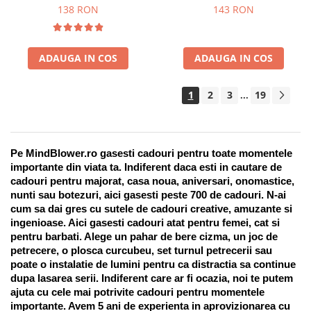
Suport pentru stilou, 9 piese
138 RON
143 RON
ADAUGA IN COS
ADAUGA IN COS
1
2
3
19
...
Pe MindBlower.ro gasesti cadouri pentru toate momentele 
importante din viata ta. Indiferent daca esti in cautare de 
cadouri pentru majorat, casa noua, aniversari, onomastice, 
nunti sau botezuri, aici gasesti peste 700 de cadouri. N-ai 
cum sa dai gres cu sutele de cadouri creative, amuzante si 
ingenioase. Aici gasesti cadouri atat pentru femei, cat si 
pentru barbati. Alege un pahar de bere cizma, un joc de 
petrecere, o plosca curcubeu, set turnul petrecerii sau 
poate o instalatie de lumini pentru ca distractia sa continue 
dupa lasarea serii. Indiferent care ar fi ocazia, noi te putem 
ajuta cu cele mai potrivite cadouri pentru momentele 
importante. Avem 5 ani de experienta in aprovizionarea cu 