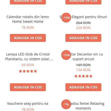
ADAUGA IN COS
ADAUGA IN COS
Calendar rotativ din lemn
Suport Elegant pentru Vinuri
-15%
Home Sweet Home
264 RON
76 RON
224 RON
ADAUGA IN COS
ADAUGA IN COS
Lampa LED Glob de Cristal
Aerator Decantor vin cu
-10%
Planetariu, cu sistem solar,
suport arcuit
cadou captivant
69 RON
149 RON
134 RON
ADAUGA IN COS
ADAUGA IN COS
Vouchere sexy pentru ea
Set cadou femei Relaxing
-7%
moments
78 RON