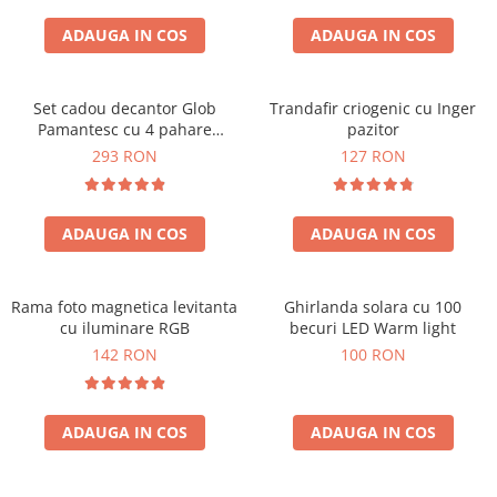
Cadouri Zodia Pesti
Cadouri Sfantul Andrei
Cadouri Fete
Cani si Termosuri
Cadouri Sfantul Alexandru
ADAUGA IN COS
ADAUGA IN COS
Pentru Copilul din tine
Jocuri si Puzzle
Cadouri Sfanta Ana
Cadouri Haioase
Produse pentru Calatorie
Cadouri Constantin si Elena
Set cadou decantor Glob
Trandafir criogenic cu Inger
Cadouri de Casa Noua
Seturi de caligrafie
Pamantesc cu 4 pahare
pazitor
Cadouri Sfanta Maria
Cadouri Majorat
Deluxe
293 RON
127 RON
Cadouri Sfintii Mihail si Gavriil
Cadouri pentru Nasi
Cadouri pentru Bunici
ADAUGA IN COS
ADAUGA IN COS
Cadouri pentru Prieteni
Cadouri pentru Sefi
Rama foto magnetica levitanta
Ghirlanda solara cu 100
Cel ce are tot
cu iluminare RGB
becuri LED Warm light
Cadouri Nunta si Cununie civila
142 RON
100 RON
ADAUGA IN COS
ADAUGA IN COS