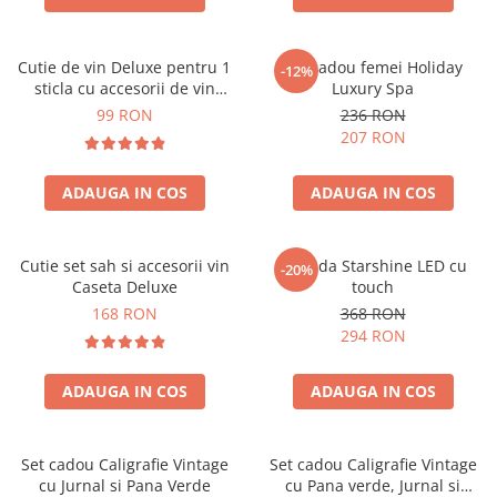
Cutie de vin Deluxe pentru 1
Set cadou femei Holiday
-12%
sticla cu accesorii de vin
Luxury Spa
incluse piele ecologica de
99 RON
236 RON
crocodil
207 RON
ADAUGA IN COS
ADAUGA IN COS
Cutie set sah si accesorii vin
Oglinda Starshine LED cu
-20%
Caseta Deluxe
touch
168 RON
368 RON
294 RON
ADAUGA IN COS
ADAUGA IN COS
Set cadou Caligrafie Vintage
Set cadou Caligrafie Vintage
cu Jurnal si Pana Verde
cu Pana verde, Jurnal si