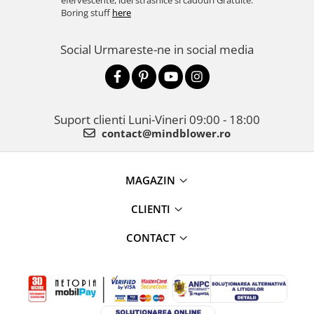
efervescente, idei strasnice si cadouri Gratuite.
Boring stuff
here
Social
Urmareste-ne in social media
Suport clienti
Luni-Vineri 09:00 - 18:00
contact@mindblower.ro
MAGAZIN
CLIENTI
CONTACT