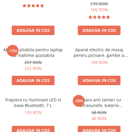
179 RON
166 RON
ADAUGA IN COS
ADAUGA IN COS
Masuta pliabila pentru laptop
Aparat electric de masaj
-15%
cu inaltime ajustabila
pentru picioare, gambe si
brate
297 RON
189 RON
252 RON
ADAUGA IN COS
ADAUGA IN COS
Frapiera cu iluminare LED si
Bratara anti tantari cu
-20%
boxa Bluetooth, 7 L
ultrasunete, baterie
reincarcabila 90mAh
139 RON
58 RON
46 RON
ADAUGA IN COS
ADAUGA IN COS