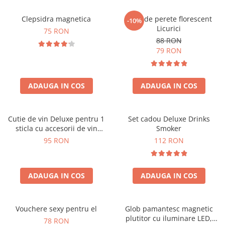
Clepsidra magnetica
Ceas de perete florescent
-10%
Licurici
75 RON
88 RON
79 RON
ADAUGA IN COS
ADAUGA IN COS
Cutie de vin Deluxe pentru 1
Set cadou Deluxe Drinks
sticla cu accesorii de vin
Smoker
incluse interior oranj
95 RON
112 RON
ADAUGA IN COS
ADAUGA IN COS
Vouchere sexy pentru el
Glob pamantesc magnetic
plutitor cu iluminare LED,
78 RON