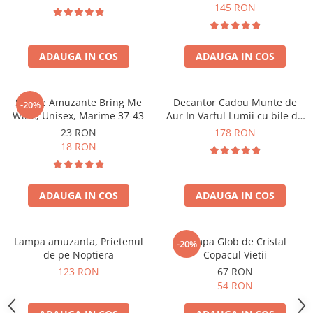
Forma C
145 RON
ADAUGA IN COS
ADAUGA IN COS
Sosete Amuzante Bring Me
Decantor Cadou Munte de
-20%
Wine, Unisex, Marime 37-43
Aur In Varful Lumii cu bile de
curatare
23 RON
178 RON
18 RON
ADAUGA IN COS
ADAUGA IN COS
Lampa amuzanta, Prietenul
Lampa Glob de Cristal
-20%
de pe Noptiera
Copacul Vietii
123 RON
67 RON
54 RON