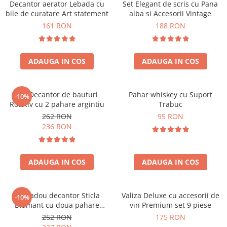
Decantor aerator Lebada cu
Set Elegant de scris cu Pana
bile de curatare Art statement
alba si Accesorii Vintage
161 RON
188 RON
ADAUGA IN COS
ADAUGA IN COS
Set Decantor de bauturi
Pahar whiskey cu Suport
-10%
Rotativ cu 2 pahare argintiu
Trabuc
262 RON
95 RON
236 RON
ADAUGA IN COS
ADAUGA IN COS
Set cadou decantor Sticla
Valiza Deluxe cu accesorii de
-10%
Diamant cu doua pahare
vin Premium set 9 piese
Deluxe
252 RON
175 RON