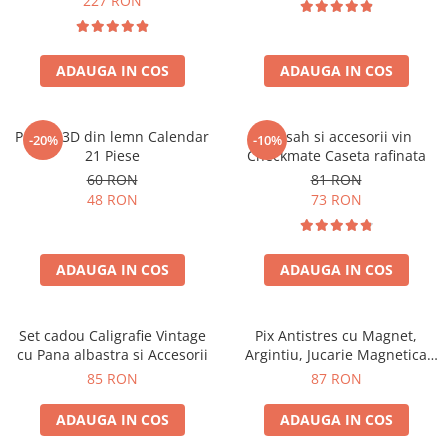
227 RON
ADAUGA IN COS
ADAUGA IN COS
Puzzle 3D din lemn Calendar
Set sah si accesorii vin
-20%
-10%
21 Piese
Checkmate Caseta rafinata
60 RON
81 RON
48 RON
73 RON
ADAUGA IN COS
ADAUGA IN COS
Set cadou Caligrafie Vintage
Pix Antistres cu Magnet,
cu Pana albastra si Accesorii
Argintiu, Jucarie Magnetica
pentru Birou
85 RON
87 RON
ADAUGA IN COS
ADAUGA IN COS