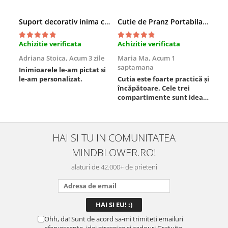
Suport decorativ inima cu mesaje, Cadou cu suflet
Cutie de Pranz Portabila cu Compartimente
Achizitie verificata
Achizitie verificata
Ach
Adriana Stoica,
Acum 3 zile
Maria Ma,
Acum 1
Sof
saptamana
Inimioarele le-am pictat si
Umb
le-am personalizat.
Cutia este foarte practică și
poz
încăpătoare. Cele trei
ori
compartimente sunt ideale
chi
pentru a separa
Mat
alimentele, iar închiderea
se 
este sigură, fără scurgeri. O
dim
folosesc aproape zilnic la
pot
HAI SI TU IN COMUNITATEA
serviciu și sunt foarte
mul
MINDBLOWER.RO!
mulțumită.
rec
ceva
alaturi de 42.000+ de prieteni
Ohh, da! Sunt de acord sa-mi trimiteti emailuri