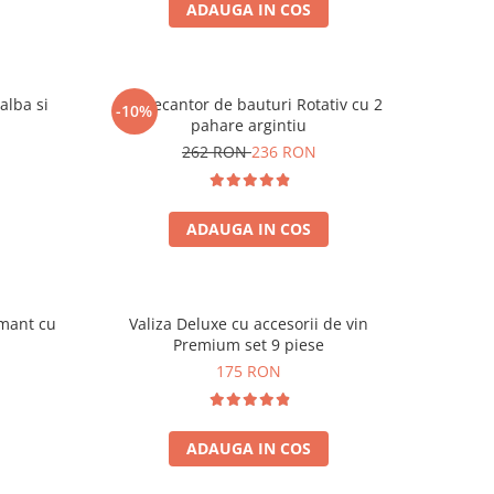
ADAUGA IN COS
alba si
Set Decantor de bauturi Rotativ cu 2
-10%
pahare argintiu
262 RON
236 RON
ADAUGA IN COS
amant cu
Valiza Deluxe cu accesorii de vin
Premium set 9 piese
175 RON
ADAUGA IN COS