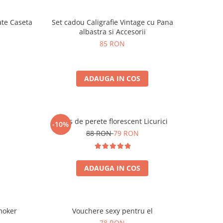
ate Caseta
Set cadou Caligrafie Vintage cu Pana
albastra si Accesorii
85 RON
ADAUGA IN COS
Ceas de perete florescent Licurici
-10%
88 RON
79 RON
ADAUGA IN COS
moker
Vouchere sexy pentru el
78 RON