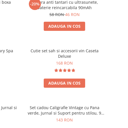
i boxa
Bratara anti tantari cu ultrasunete,
-20%
baterie reincarcabila 90mAh
58 RON
46 RON
ADAUGA IN COS
ury Spa
Cutie set sah si accesorii vin Caseta
Deluxe
168 RON
ADAUGA IN COS
 Jurnal si
Set cadou Caligrafie Vintage cu Pana
verde, Jurnal si Suport pentru stilou, 9
piese
143 RON