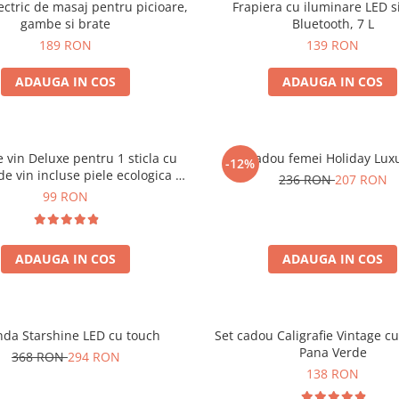
ectric de masaj pentru picioare,
Frapiera cu iluminare LED s
gambe si brate
Bluetooth, 7 L
189 RON
139 RON
ADAUGA IN COS
ADAUGA IN COS
e vin Deluxe pentru 1 sticla cu
Set cadou femei Holiday Lux
-12%
de vin incluse piele ecologica de
236 RON
207 RON
crocodil
99 RON
ADAUGA IN COS
ADAUGA IN COS
nda Starshine LED cu touch
Set cadou Caligrafie Vintage cu
Pana Verde
368 RON
294 RON
138 RON