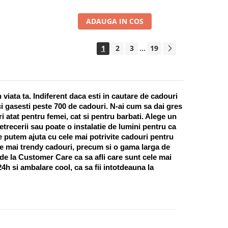
ADAUGA IN COS
1
2
3
19
...
ata ta. Indiferent daca esti in cautare de cadouri 
i gasesti peste 700 de cadouri. N-ai cum sa dai gres 
 atat pentru femei, cat si pentru barbati. Alege un 
recerii sau poate o instalatie de lumini pentru ca 
te putem ajuta cu cele mai potrivite cadouri pentru 
e mai trendy cadouri, precum si o gama larga de 
 de la Customer Care ca sa afli care sunt cele mai 
h si ambalare cool, ca sa fii intotdeauna la 