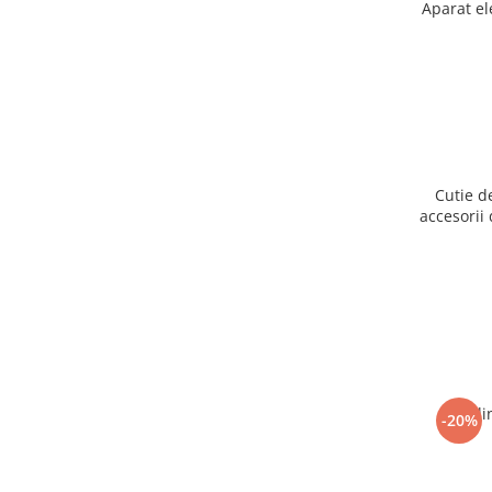
Aparat el
Cutie d
accesorii 
Ogli
-20%