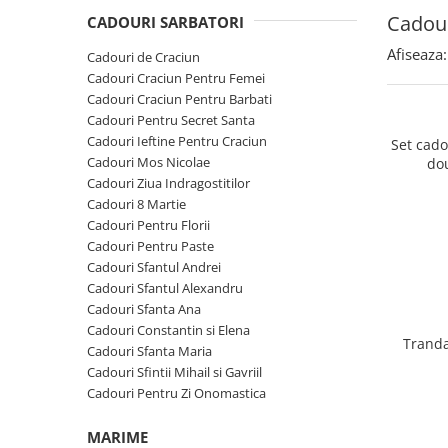
Cadouri Sfantul Andrei
Cadouri Fete
Cadour
Cani si Termosuri
CADOURI SARBATORI
Cadouri Sfantul Alexandru
Pentru Copilul din tine
Jocuri si Puzzle
Afiseaza:
Cadouri de Craciun
Cadouri Sfanta Ana
Cadouri Haioase
Cadouri Craciun Pentru Femei
Produse pentru Calatorie
Cadouri Constantin si Elena
Cadouri Craciun Pentru Barbati
Cadouri de Casa Noua
Seturi de caligrafie
Cadouri Pentru Secret Santa
Cadouri Sfanta Maria
Cadouri Majorat
Cadouri Ieftine Pentru Craciun
Set cad
Cadouri Sfintii Mihail si Gavriil
Cadouri pentru Nasi
Cadouri Mos Nicolae
do
Cadouri Ziua Indragostitilor
Cadouri pentru Bunici
Cadouri 8 Martie
Cadouri pentru Prieteni
Cadouri Pentru Florii
Cadouri Pentru Paste
Cadouri pentru Sefi
Cadouri Sfantul Andrei
Cel ce are tot
Cadouri Sfantul Alexandru
Cadouri Sfanta Ana
Cadouri Nunta si Cununie civila
Cadouri Constantin si Elena
Tranda
Cadouri Sfanta Maria
Cadouri Sfintii Mihail si Gavriil
Cadouri Pentru Zi Onomastica
MARIME