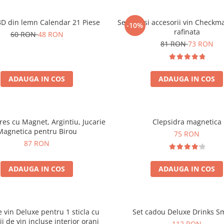
3D din lemn Calendar 21 Piese
Set sah si accesorii vin Checkm
-10%
rafinata
60 RON
48 RON
81 RON
73 RON
ADAUGA IN COS
ADAUGA IN COS
tres cu Magnet, Argintiu, Jucarie
Clepsidra magnetica
Magnetica pentru Birou
75 RON
87 RON
ADAUGA IN COS
ADAUGA IN COS
e vin Deluxe pentru 1 sticla cu
Set cadou Deluxe Drinks S
ii de vin incluse interior oranj
112 RON