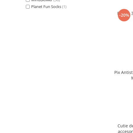
Planet Fun Socks
(1)
Puzzle 
-20%
Pix Antis
Cutie d
accesor