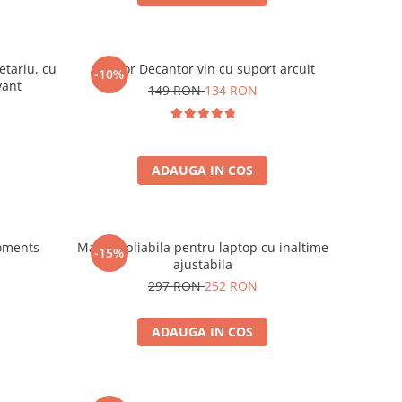
etariu, cu
Aerator Decantor vin cu suport arcuit
-10%
vant
149 RON
134 RON
ADAUGA IN COS
oments
Masuta pliabila pentru laptop cu inaltime
-15%
ajustabila
297 RON
252 RON
ADAUGA IN COS