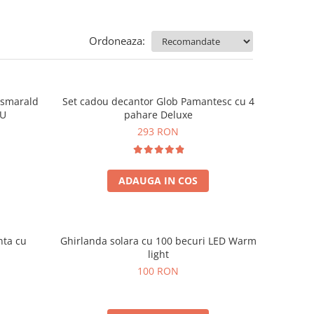
Ordoneaza:
e smarald
Set cadou decantor Glob Pamantesc cu 4
OU
pahare Deluxe
293 RON
ADAUGA IN COS
nta cu
Ghirlanda solara cu 100 becuri LED Warm
light
100 RON