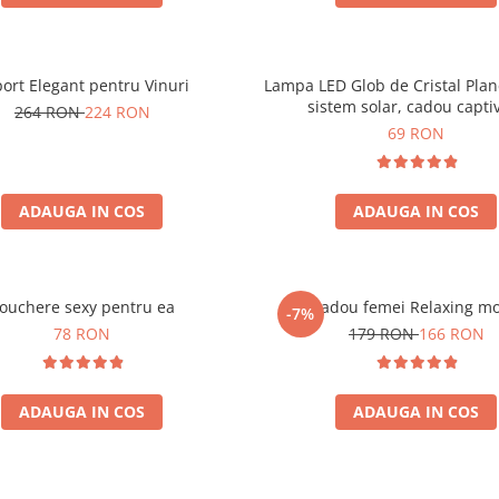
ort Elegant pentru Vinuri
Lampa LED Glob de Cristal Plan
sistem solar, cadou capti
264 RON
224 RON
69 RON
ADAUGA IN COS
ADAUGA IN COS
ouchere sexy pentru ea
Set cadou femei Relaxing m
-7%
78 RON
179 RON
166 RON
ADAUGA IN COS
ADAUGA IN COS