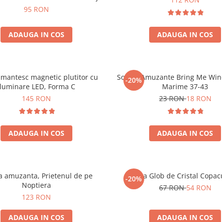
95 RON
ADAUGA IN COS
ADAUGA IN COS
mantesc magnetic plutitor cu
Sosete Amuzante Bring Me Wine
-20%
iluminare LED, Forma C
Marime 37-43
145 RON
23 RON
18 RON
ADAUGA IN COS
ADAUGA IN COS
 amuzanta, Prietenul de pe
Lampa Glob de Cristal Copacu
-20%
Noptiera
67 RON
54 RON
123 RON
ADAUGA IN COS
ADAUGA IN COS