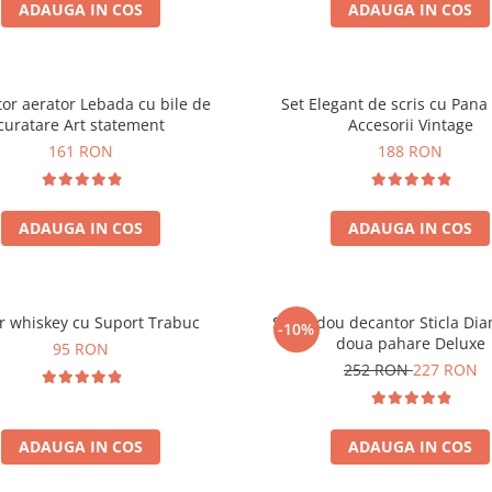
ADAUGA IN COS
ADAUGA IN COS
or aerator Lebada cu bile de
Set Elegant de scris cu Pana 
curatare Art statement
Accesorii Vintage
161 RON
188 RON
ADAUGA IN COS
ADAUGA IN COS
r whiskey cu Suport Trabuc
Set cadou decantor Sticla Di
-10%
doua pahare Deluxe
95 RON
252 RON
227 RON
ADAUGA IN COS
ADAUGA IN COS