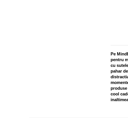
Pe MindB
pentru m
cu sutele
pahar de
distracti
momentel
produse o
cool cado
inaltimea