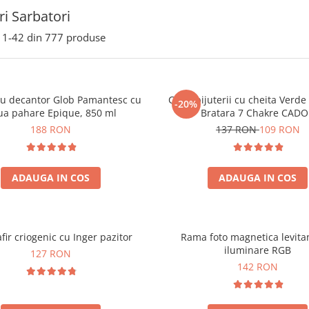
i Sarbatori
1-
42
din
777
produse
ou decantor Glob Pamantesc cu
Cutie bijuterii cu cheita Verd
-20%
ua pahare Epique, 850 ml
Bratara 7 Chakre CAD
188 RON
137 RON
109 RON
ADAUGA IN COS
ADAUGA IN COS
fir criogenic cu Inger pazitor
Rama foto magnetica levita
iluminare RGB
127 RON
142 RON