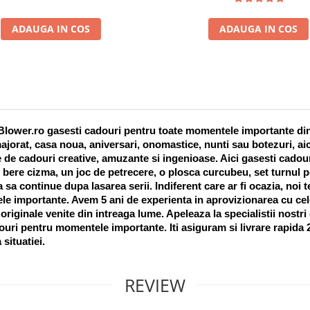
ADAUGA IN COS
ADAUGA IN COS
lower.ro gasesti cadouri pentru toate momentele importante din vi
ajorat, casa noua, aniversari, onomastice, nunti sau botezuri, aic
 de cadouri creative, amuzante si ingenioase. Aici gasesti cadouri
 bere cizma, un joc de petrecere, o plosca curcubeu, set turnul pet
a sa continue dupa lasarea serii. Indiferent care ar fi ocazia, noi 
e importante. Avem 5 ani de experienta in aprovizionarea cu cel
riginale venite din intreaga lume. Apeleaza la specialistii nostri
uri pentru momentele importante. Iti asiguram si livrare rapida 24
 situatiei. 
REVIEW