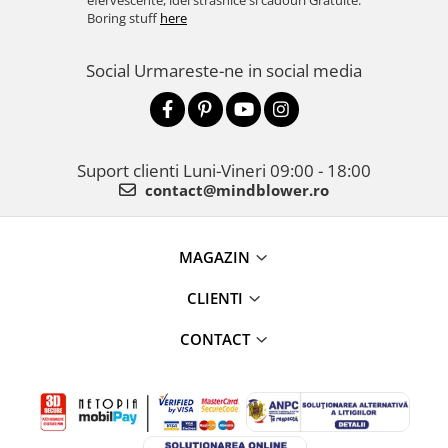
efervescente, idei strasnice si cadouri Gratuite.
Boring stuff
here
Social
Urmareste-ne in social media
Suport clienti
Luni-Vineri 09:00 - 18:00
contact@mindblower.ro
MAGAZIN
CLIENTI
CONTACT