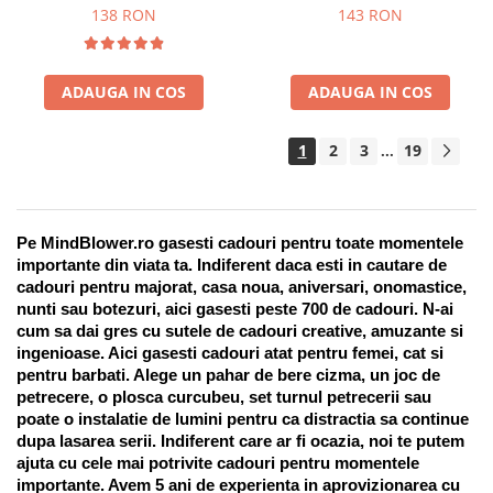
Suport pentru stilou, 9 piese
138 RON
143 RON
ADAUGA IN COS
ADAUGA IN COS
1
2
3
19
...
Pe MindBlower.ro gasesti cadouri pentru toate momentele 
importante din viata ta. Indiferent daca esti in cautare de 
cadouri pentru majorat, casa noua, aniversari, onomastice, 
nunti sau botezuri, aici gasesti peste 700 de cadouri. N-ai 
cum sa dai gres cu sutele de cadouri creative, amuzante si 
ingenioase. Aici gasesti cadouri atat pentru femei, cat si 
pentru barbati. Alege un pahar de bere cizma, un joc de 
petrecere, o plosca curcubeu, set turnul petrecerii sau 
poate o instalatie de lumini pentru ca distractia sa continue 
dupa lasarea serii. Indiferent care ar fi ocazia, noi te putem 
ajuta cu cele mai potrivite cadouri pentru momentele 
importante. Avem 5 ani de experienta in aprovizionarea cu 