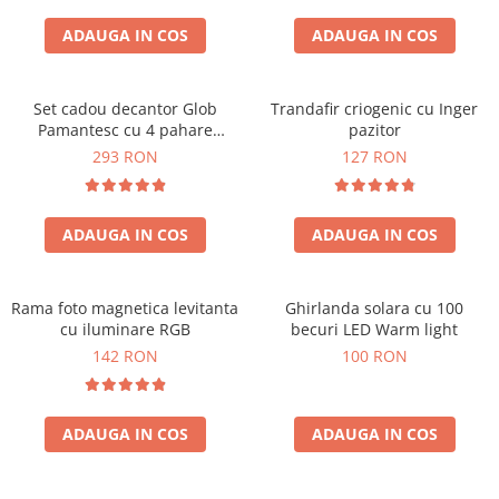
Cadouri Zodia Pesti
Cadouri Sfantul Andrei
Cadouri Fete
Cani si Termosuri
Cadouri Sfantul Alexandru
ADAUGA IN COS
ADAUGA IN COS
Pentru Copilul din tine
Jocuri si Puzzle
Cadouri Sfanta Ana
Cadouri Haioase
Produse pentru Calatorie
Cadouri Constantin si Elena
Set cadou decantor Glob
Trandafir criogenic cu Inger
Cadouri de Casa Noua
Seturi de caligrafie
Pamantesc cu 4 pahare
pazitor
Cadouri Sfanta Maria
Cadouri Majorat
Deluxe
293 RON
127 RON
Cadouri Sfintii Mihail si Gavriil
Cadouri pentru Nasi
Cadouri pentru Bunici
ADAUGA IN COS
ADAUGA IN COS
Cadouri pentru Prieteni
Cadouri pentru Sefi
Rama foto magnetica levitanta
Ghirlanda solara cu 100
Cel ce are tot
cu iluminare RGB
becuri LED Warm light
Cadouri Nunta si Cununie civila
142 RON
100 RON
ADAUGA IN COS
ADAUGA IN COS