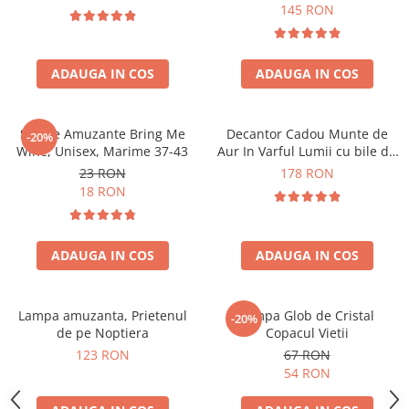
Forma C
145 RON
ADAUGA IN COS
ADAUGA IN COS
Sosete Amuzante Bring Me
Decantor Cadou Munte de
-20%
Wine, Unisex, Marime 37-43
Aur In Varful Lumii cu bile de
curatare
23 RON
178 RON
18 RON
ADAUGA IN COS
ADAUGA IN COS
Lampa amuzanta, Prietenul
Lampa Glob de Cristal
-20%
de pe Noptiera
Copacul Vietii
123 RON
67 RON
54 RON