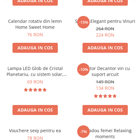
ADAUGA IN COS
ADAUGA IN COS
Calendar rotativ din lemn
Suport Elegant pentru Vinuri
-15%
Home Sweet Home
264 RON
76 RON
224 RON
ADAUGA IN COS
ADAUGA IN COS
Lampa LED Glob de Cristal
Aerator Decantor vin cu
-10%
Planetariu, cu sistem solar,
suport arcuit
cadou captivant
69 RON
149 RON
134 RON
ADAUGA IN COS
ADAUGA IN COS
Vouchere sexy pentru ea
Set cadou femei Relaxing
-7%
moments
78 RON