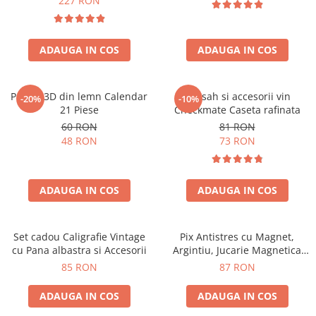
227 RON
ADAUGA IN COS
ADAUGA IN COS
Puzzle 3D din lemn Calendar
Set sah si accesorii vin
-20%
-10%
21 Piese
Checkmate Caseta rafinata
60 RON
81 RON
48 RON
73 RON
ADAUGA IN COS
ADAUGA IN COS
Set cadou Caligrafie Vintage
Pix Antistres cu Magnet,
cu Pana albastra si Accesorii
Argintiu, Jucarie Magnetica
pentru Birou
85 RON
87 RON
ADAUGA IN COS
ADAUGA IN COS