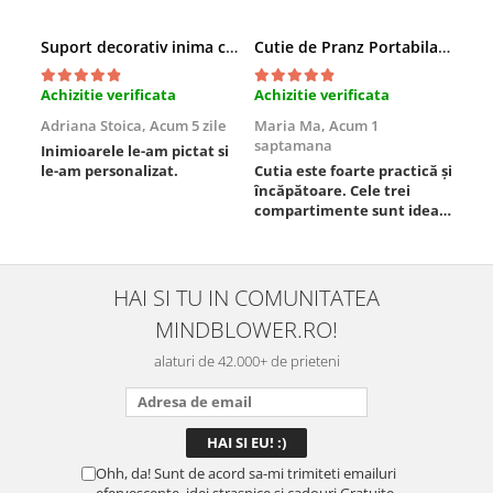
Suport decorativ inima cu mesaje, Cadou cu suflet
Cutie de Pranz Portabila cu Compartimente
Achizitie verificata
Achizitie verificata
Ach
Adriana Stoica,
Acum 5 zile
Maria Ma,
Acum 1
Sof
saptamana
Inimioarele le-am pictat si
Umb
le-am personalizat.
Cutia este foarte practică și
poz
încăpătoare. Cele trei
ori
compartimente sunt ideale
chi
pentru a separa
Mat
alimentele, iar închiderea
se 
este sigură, fără scurgeri. O
dim
folosesc aproape zilnic la
pot
HAI SI TU IN COMUNITATEA
serviciu și sunt foarte
mul
MINDBLOWER.RO!
mulțumită.
rec
ceva
alaturi de 42.000+ de prieteni
Ohh, da! Sunt de acord sa-mi trimiteti emailuri