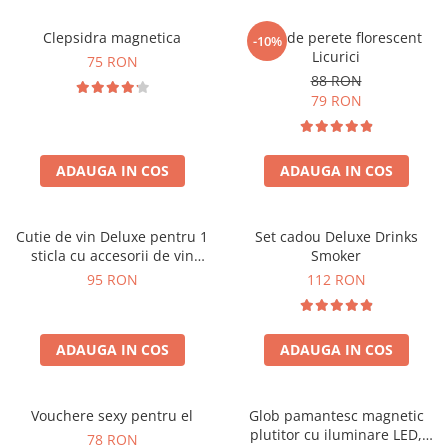
Clepsidra magnetica
Ceas de perete florescent
-10%
Licurici
75 RON
88 RON
79 RON
ADAUGA IN COS
ADAUGA IN COS
Cutie de vin Deluxe pentru 1
Set cadou Deluxe Drinks
sticla cu accesorii de vin
Smoker
incluse interior oranj
95 RON
112 RON
ADAUGA IN COS
ADAUGA IN COS
Vouchere sexy pentru el
Glob pamantesc magnetic
plutitor cu iluminare LED,
78 RON