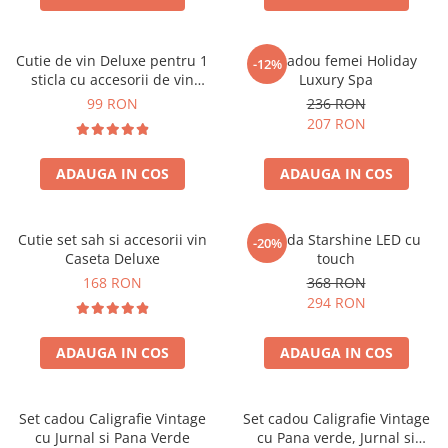
Cutie de vin Deluxe pentru 1
Set cadou femei Holiday
-12%
sticla cu accesorii de vin
Luxury Spa
incluse piele ecologica de
99 RON
236 RON
crocodil
207 RON
ADAUGA IN COS
ADAUGA IN COS
Cutie set sah si accesorii vin
Oglinda Starshine LED cu
-20%
Caseta Deluxe
touch
168 RON
368 RON
294 RON
ADAUGA IN COS
ADAUGA IN COS
Set cadou Caligrafie Vintage
Set cadou Caligrafie Vintage
cu Jurnal si Pana Verde
cu Pana verde, Jurnal si