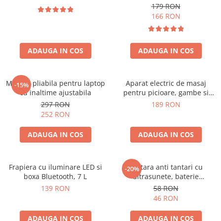
179 RON
166 RON
ADAUGA IN COS
ADAUGA IN COS
Masuta pliabila pentru laptop
Aparat electric de masaj
-15%
cu inaltime ajustabila
pentru picioare, gambe si
brate
297 RON
189 RON
252 RON
ADAUGA IN COS
ADAUGA IN COS
Frapiera cu iluminare LED si
Bratara anti tantari cu
-20%
boxa Bluetooth, 7 L
ultrasunete, baterie
reincarcabila 90mAh
139 RON
58 RON
46 RON
ADAUGA IN COS
ADAUGA IN COS