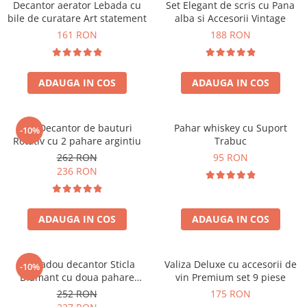
Decantor aerator Lebada cu
Set Elegant de scris cu Pana
bile de curatare Art statement
alba si Accesorii Vintage
161 RON
188 RON
ADAUGA IN COS
ADAUGA IN COS
Set Decantor de bauturi
Pahar whiskey cu Suport
-10%
Rotativ cu 2 pahare argintiu
Trabuc
262 RON
95 RON
236 RON
ADAUGA IN COS
ADAUGA IN COS
Set cadou decantor Sticla
Valiza Deluxe cu accesorii de
-10%
Diamant cu doua pahare
vin Premium set 9 piese
Deluxe
252 RON
175 RON