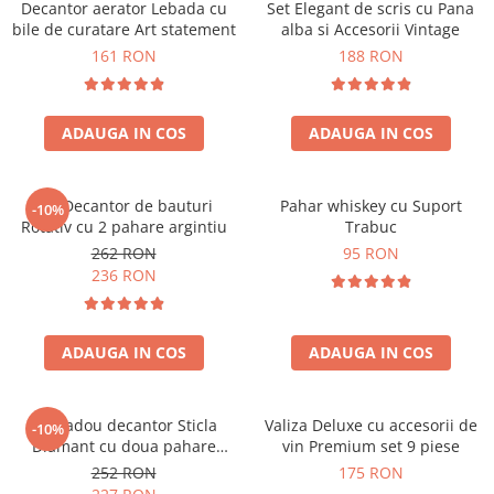
Decantor aerator Lebada cu
Set Elegant de scris cu Pana
bile de curatare Art statement
alba si Accesorii Vintage
161 RON
188 RON
ADAUGA IN COS
ADAUGA IN COS
Set Decantor de bauturi
Pahar whiskey cu Suport
-10%
Rotativ cu 2 pahare argintiu
Trabuc
262 RON
95 RON
236 RON
ADAUGA IN COS
ADAUGA IN COS
Set cadou decantor Sticla
Valiza Deluxe cu accesorii de
-10%
Diamant cu doua pahare
vin Premium set 9 piese
Deluxe
252 RON
175 RON