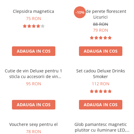
Clepsidra magnetica
Ceas de perete florescent
-10%
Licurici
75 RON
88 RON
79 RON
ADAUGA IN COS
ADAUGA IN COS
Cutie de vin Deluxe pentru 1
Set cadou Deluxe Drinks
sticla cu accesorii de vin
Smoker
incluse interior oranj
95 RON
112 RON
ADAUGA IN COS
ADAUGA IN COS
Vouchere sexy pentru el
Glob pamantesc magnetic
plutitor cu iluminare LED,
78 RON