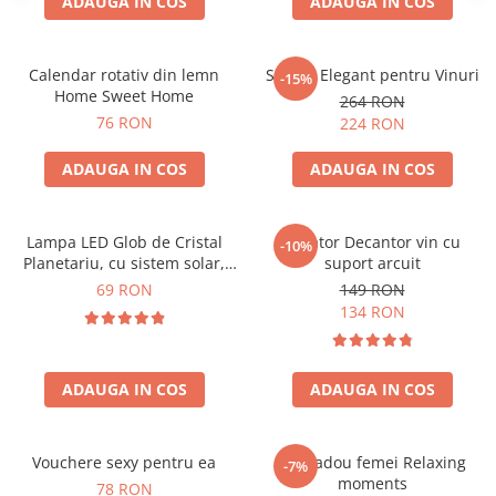
ADAUGA IN COS
ADAUGA IN COS
Calendar rotativ din lemn
Suport Elegant pentru Vinuri
-15%
Home Sweet Home
264 RON
76 RON
224 RON
ADAUGA IN COS
ADAUGA IN COS
Lampa LED Glob de Cristal
Aerator Decantor vin cu
-10%
Planetariu, cu sistem solar,
suport arcuit
cadou captivant
69 RON
149 RON
134 RON
ADAUGA IN COS
ADAUGA IN COS
Vouchere sexy pentru ea
Set cadou femei Relaxing
-7%
moments
78 RON