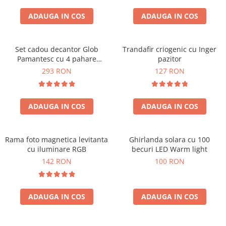
Cadouri Sfantul Andrei
Cadouri Fete
Cani si Termosuri
Cadouri Sfantul Alexandru
ADAUGA IN COS
ADAUGA IN COS
Pentru Copilul din tine
Jocuri si Puzzle
Cadouri Sfanta Ana
Cadouri Haioase
Produse pentru Calatorie
Cadouri Constantin si Elena
Set cadou decantor Glob
Trandafir criogenic cu Inger
Cadouri de Casa Noua
Seturi de caligrafie
Pamantesc cu 4 pahare
pazitor
Cadouri Sfanta Maria
Cadouri Majorat
Deluxe
293 RON
127 RON
Cadouri Sfintii Mihail si Gavriil
Cadouri pentru Nasi
Cadouri pentru Bunici
ADAUGA IN COS
ADAUGA IN COS
Cadouri pentru Prieteni
Cadouri pentru Sefi
Rama foto magnetica levitanta
Ghirlanda solara cu 100
Cel ce are tot
cu iluminare RGB
becuri LED Warm light
Cadouri Nunta si Cununie civila
142 RON
100 RON
ADAUGA IN COS
ADAUGA IN COS