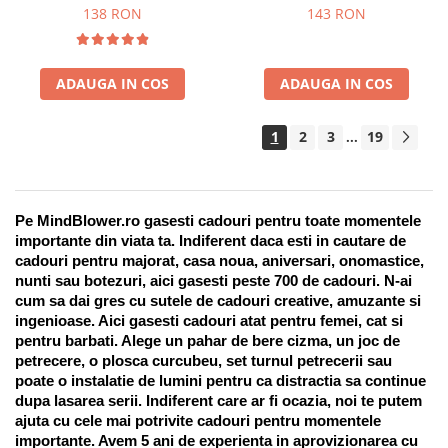
Suport pentru stilou, 9 piese
138 RON
143 RON
ADAUGA IN COS
ADAUGA IN COS
1
2
3
19
...
Pe MindBlower.ro gasesti cadouri pentru toate momentele 
importante din viata ta. Indiferent daca esti in cautare de 
cadouri pentru majorat, casa noua, aniversari, onomastice, 
nunti sau botezuri, aici gasesti peste 700 de cadouri. N-ai 
cum sa dai gres cu sutele de cadouri creative, amuzante si 
ingenioase. Aici gasesti cadouri atat pentru femei, cat si 
pentru barbati. Alege un pahar de bere cizma, un joc de 
petrecere, o plosca curcubeu, set turnul petrecerii sau 
poate o instalatie de lumini pentru ca distractia sa continue 
dupa lasarea serii. Indiferent care ar fi ocazia, noi te putem 
ajuta cu cele mai potrivite cadouri pentru momentele 
importante. Avem 5 ani de experienta in aprovizionarea cu 