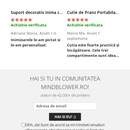
Suport decorativ inima cu mesaje, Cadou cu suflet
Cutie de Pranz Portabila cu Compartimente
Achizitie verificata
Achizitie verificata
Ach
Adriana Stoica,
Acum 1 zi
Maria Ma,
Acum 1
Sof
saptamana
Inimioarele le-am pictat si
Umb
le-am personalizat.
Cutia este foarte practică și
poz
încăpătoare. Cele trei
ori
compartimente sunt ideale
chi
pentru a separa
Mat
alimentele, iar închiderea
se 
este sigură, fără scurgeri. O
dim
folosesc aproape zilnic la
pot
HAI SI TU IN COMUNITATEA
serviciu și sunt foarte
mul
MINDBLOWER.RO!
mulțumită.
rec
ceva
alaturi de 42.000+ de prieteni
Ohh, da! Sunt de acord sa-mi trimiteti emailuri