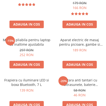
179 RON
166 RON
ADAUGA IN COS
ADAUGA IN COS
Masuta pliabila pentru laptop
Aparat electric de masaj
-15%
cu inaltime ajustabila
pentru picioare, gambe si
brate
297 RON
189 RON
252 RON
ADAUGA IN COS
ADAUGA IN COS
Frapiera cu iluminare LED si
Bratara anti tantari cu
-20%
boxa Bluetooth, 7 L
ultrasunete, baterie
reincarcabila 90mAh
139 RON
58 RON
46 RON
ADAUGA IN COS
ADAUGA IN COS