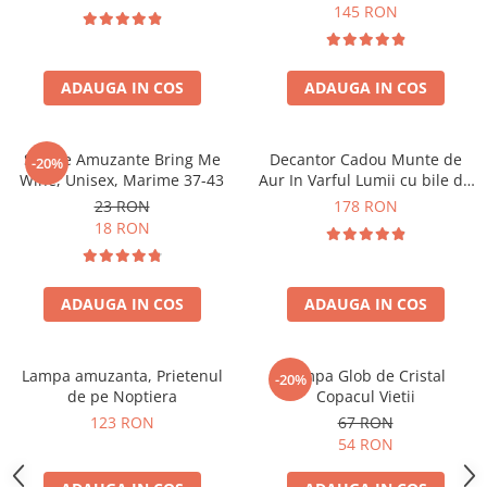
Forma C
145 RON
ADAUGA IN COS
ADAUGA IN COS
Sosete Amuzante Bring Me
Decantor Cadou Munte de
-20%
Wine, Unisex, Marime 37-43
Aur In Varful Lumii cu bile de
curatare
23 RON
178 RON
18 RON
ADAUGA IN COS
ADAUGA IN COS
Lampa amuzanta, Prietenul
Lampa Glob de Cristal
-20%
de pe Noptiera
Copacul Vietii
123 RON
67 RON
54 RON