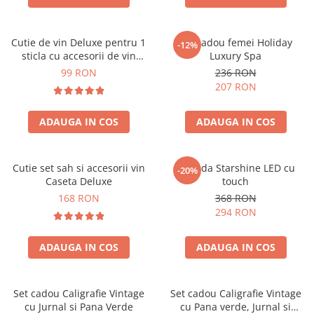
Cutie de vin Deluxe pentru 1
Set cadou femei Holiday
-12%
sticla cu accesorii de vin
Luxury Spa
incluse piele ecologica de
99 RON
236 RON
crocodil
207 RON
ADAUGA IN COS
ADAUGA IN COS
Cutie set sah si accesorii vin
Oglinda Starshine LED cu
-20%
Caseta Deluxe
touch
168 RON
368 RON
294 RON
ADAUGA IN COS
ADAUGA IN COS
Set cadou Caligrafie Vintage
Set cadou Caligrafie Vintage
cu Jurnal si Pana Verde
cu Pana verde, Jurnal si