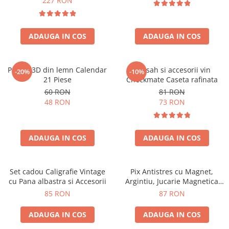
227 RON
ADAUGA IN COS
ADAUGA IN COS
Puzzle 3D din lemn Calendar
Set sah si accesorii vin
-20%
-10%
21 Piese
Checkmate Caseta rafinata
60 RON
81 RON
48 RON
73 RON
ADAUGA IN COS
ADAUGA IN COS
Set cadou Caligrafie Vintage
Pix Antistres cu Magnet,
cu Pana albastra si Accesorii
Argintiu, Jucarie Magnetica
pentru Birou
85 RON
87 RON
ADAUGA IN COS
ADAUGA IN COS