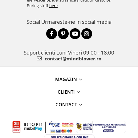
efervescente, idei strasnice si cadouri Gratuite.
Boring stuff
here
Social
Urmareste-ne in social media
Suport clienti
Luni-Vineri 09:00 - 18:00
contact@mindblower.ro
MAGAZIN
CLIENTI
CONTACT