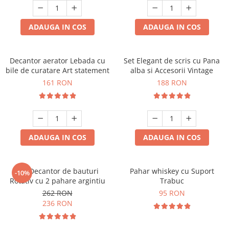
ADAUGA IN COS
ADAUGA IN COS
Decantor aerator Lebada cu
Set Elegant de scris cu Pana
bile de curatare Art statement
alba si Accesorii Vintage
161 RON
188 RON
ADAUGA IN COS
ADAUGA IN COS
Set Decantor de bauturi
Pahar whiskey cu Suport
-10%
Rotativ cu 2 pahare argintiu
Trabuc
262 RON
95 RON
236 RON