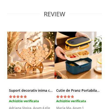
REVIEW
Suport decorativ inima cu mesaje, Cadou cu suflet
Cutie de Pranz Portabila cu Compartimente
Achizitie verificata
Achizitie verificata
Ach
Adriana Stoica,
Acum 4 zile
Maria Ma,
Acum 1
Sof