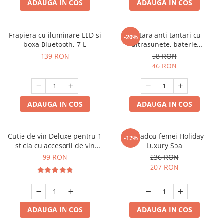
ADAUGA IN COS
ADAUGA IN COS
Frapiera cu iluminare LED si
Bratara anti tantari cu
-20%
boxa Bluetooth, 7 L
ultrasunete, baterie
reincarcabila 90mAh
139 RON
58 RON
46 RON
ADAUGA IN COS
ADAUGA IN COS
Cutie de vin Deluxe pentru 1
Set cadou femei Holiday
-12%
sticla cu accesorii de vin
Luxury Spa
incluse piele ecologica de
99 RON
236 RON
crocodil
207 RON
ADAUGA IN COS
ADAUGA IN COS