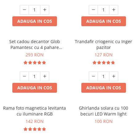
Cadouri Zodia Pesti
Cadouri Sfantul Andrei
Cadouri Fete
Cani si Termosuri
Cadouri Sfantul Alexandru
Pentru Copilul din tine
Jocuri si Puzzle
Cadouri Sfanta Ana
ADAUGA IN COS
ADAUGA IN COS
Cadouri Haioase
Produse pentru Calatorie
Cadouri Constantin si Elena
Cadouri de Casa Noua
Seturi de caligrafie
Cadouri Sfanta Maria
Cadouri Majorat
Set cadou decantor Glob
Trandafir criogenic cu Inger
Pamantesc cu 4 pahare
pazitor
Cadouri Sfintii Mihail si Gavriil
Cadouri pentru Nasi
Deluxe
293 RON
127 RON
Cadouri pentru Bunici
Cadouri pentru Prieteni
Cadouri pentru Sefi
ADAUGA IN COS
ADAUGA IN COS
Cel ce are tot
Cadouri Nunta si Cununie civila
Rama foto magnetica levitanta
Ghirlanda solara cu 100
cu iluminare RGB
becuri LED Warm light
142 RON
100 RON