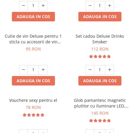
ADAUGA IN COS
ADAUGA IN COS
Cutie de vin Deluxe pentru 1
Set cadou Deluxe Drinks
sticla cu accesorii de vin
Smoker
incluse interior oranj
95 RON
112 RON
ADAUGA IN COS
ADAUGA IN COS
Vouchere sexy pentru el
Glob pamantesc magnetic
plutitor cu iluminare LED,
78 RON
Forma C
145 RON