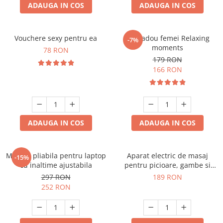
ADAUGA IN COS
ADAUGA IN COS
Vouchere sexy pentru ea
Set cadou femei Relaxing
-7%
moments
78 RON
179 RON
166 RON
ADAUGA IN COS
ADAUGA IN COS
Masuta pliabila pentru laptop
Aparat electric de masaj
-15%
cu inaltime ajustabila
pentru picioare, gambe si
brate
297 RON
189 RON
252 RON