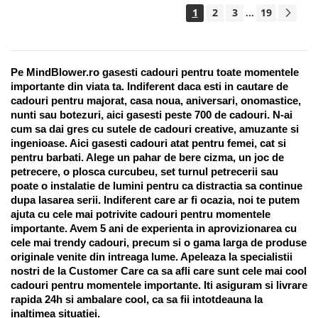
1
2
3
19
...
Pe MindBlower.ro gasesti cadouri pentru toate momentele 
importante din viata ta. Indiferent daca esti in cautare de 
cadouri pentru majorat, casa noua, aniversari, onomastice, 
nunti sau botezuri, aici gasesti peste 700 de cadouri. N-ai 
cum sa dai gres cu sutele de cadouri creative, amuzante si 
ingenioase. Aici gasesti cadouri atat pentru femei, cat si 
pentru barbati. Alege un pahar de bere cizma, un joc de 
petrecere, o plosca curcubeu, set turnul petrecerii sau 
poate o instalatie de lumini pentru ca distractia sa continue 
dupa lasarea serii. Indiferent care ar fi ocazia, noi te putem 
ajuta cu cele mai potrivite cadouri pentru momentele 
importante. Avem 5 ani de experienta in aprovizionarea cu 
cele mai trendy cadouri, precum si o gama larga de produse 
originale venite din intreaga lume. Apeleaza la specialistii 
nostri de la Customer Care ca sa afli care sunt cele mai cool 
cadouri pentru momentele importante. Iti asiguram si livrare 
rapida 24h si ambalare cool, ca sa fii intotdeauna la 
inaltimea situatiei. 