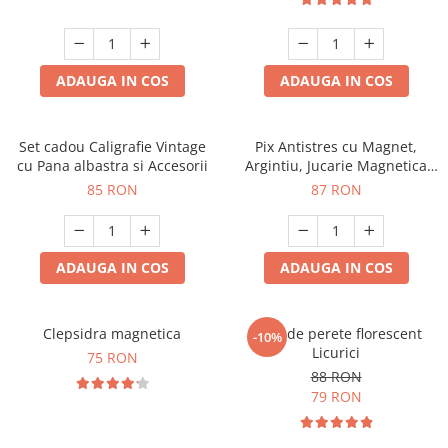
ADAUGA IN COS
ADAUGA IN COS
Set cadou Caligrafie Vintage
Pix Antistres cu Magnet,
cu Pana albastra si Accesorii
Argintiu, Jucarie Magnetica
pentru Birou
85 RON
87 RON
ADAUGA IN COS
ADAUGA IN COS
Clepsidra magnetica
Ceas de perete florescent
-10%
Licurici
75 RON
88 RON
79 RON