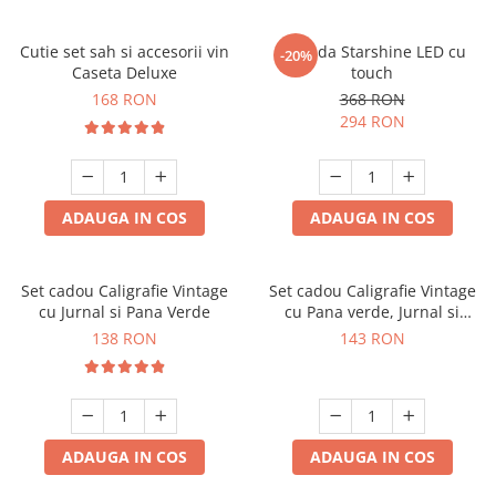
Cutie set sah si accesorii vin
Oglinda Starshine LED cu
-20%
Caseta Deluxe
touch
168 RON
368 RON
294 RON
ADAUGA IN COS
ADAUGA IN COS
Set cadou Caligrafie Vintage
Set cadou Caligrafie Vintage
cu Jurnal si Pana Verde
cu Pana verde, Jurnal si
Suport pentru stilou, 9 piese
138 RON
143 RON
ADAUGA IN COS
ADAUGA IN COS