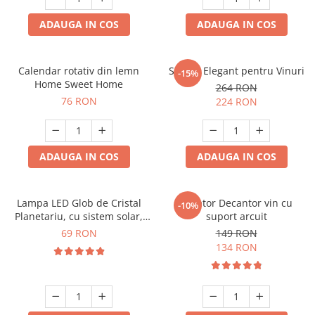
ADAUGA IN COS
ADAUGA IN COS
Calendar rotativ din lemn
Suport Elegant pentru Vinuri
-15%
Home Sweet Home
264 RON
76 RON
224 RON
ADAUGA IN COS
ADAUGA IN COS
Lampa LED Glob de Cristal
Aerator Decantor vin cu
-10%
Planetariu, cu sistem solar,
suport arcuit
cadou captivant
69 RON
149 RON
134 RON