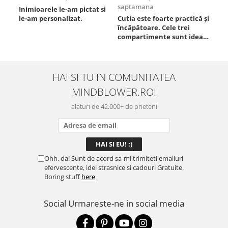
saptamana
Inimioarele le-am pictat si
Umb
le-am personalizat.
Cutia este foarte practică și
poz
încăpătoare. Cele trei
ori
compartimente sunt ideale
chi
pentru a separa
Mat
alimentele, iar închiderea
se 
este sigură, fără scurgeri. O
dim
folosesc aproape zilnic la
pot
HAI SI TU IN COMUNITATEA
serviciu și sunt foarte
mul
MINDBLOWER.RO!
mulțumită.
rec
ceva
alaturi de 42.000+ de prieteni
Ohh, da! Sunt de acord sa-mi trimiteti emailuri
efervescente, idei strasnice si cadouri Gratuite.
Boring stuff
here
Social
Urmareste-ne in social media