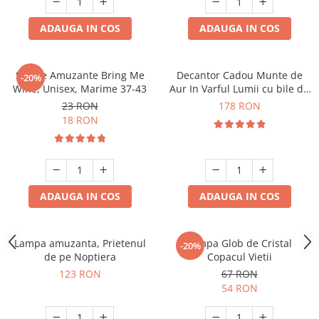
ADAUGA IN COS
ADAUGA IN COS
Sosete Amuzante Bring Me
Decantor Cadou Munte de
-20%
Wine, Unisex, Marime 37-43
Aur In Varful Lumii cu bile de
curatare
23 RON
178 RON
18 RON
ADAUGA IN COS
ADAUGA IN COS
Lampa amuzanta, Prietenul
Lampa Glob de Cristal
-20%
de pe Noptiera
Copacul Vietii
123 RON
67 RON
54 RON