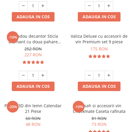
ADAUGA IN COS
ADAUGA IN COS
Set cadou decantor Sticla
Valiza Deluxe cu accesorii de
-10%
Diamant cu doua pahare
vin Premium set 9 piese
Deluxe
252 RON
175 RON
227 RON
ADAUGA IN COS
ADAUGA IN COS
Puzzle 3D din lemn Calendar
Set sah si accesorii vin
-20%
-10%
21 Piese
Checkmate Caseta rafinata
60 RON
81 RON
48 RON
73 RON