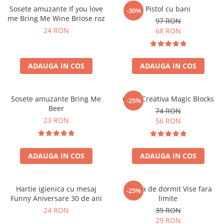
Sosete amuzante If you love
Pistol cu bani
-30%
me Bring Me Wine Briose roz
97 RON
24 RON
68 RON
ADAUGA IN COS
ADAUGA IN COS
Sosete amuzante Bring Me
Cana Creativa Magic Blocks
-25%
Beer
74 RON
23 RON
56 RON
ADAUGA IN COS
ADAUGA IN COS
Hartie igienica cu mesaj
Masca de dormit Vise fara
-25%
Funny Aniversare 30 de ani
limite
24 RON
39 RON
29 RON