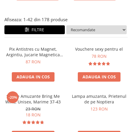
Cadouri Zodia Pesti
Cadouri Sfantul Andrei
Cadouri Fete
Cani si Termosuri
Cadouri Sfantul Alexandru
Pentru Copilul din tine
Jocuri si Puzzle
Cadouri Sfanta Ana
Afiseaza:
1-
42
din
178
produse
Cadouri Haioase
Produse pentru Calatorie
Cadouri Constantin si Elena
Cadouri de Casa Noua
FILTRE
Seturi de caligrafie
Cadouri Sfanta Maria
Cadouri Majorat
Cadouri Sfintii Mihail si Gavriil
Cadouri pentru Nasi
Pix Antistres cu Magnet,
Vouchere sexy pentru el
Argintiu, Jucarie Magnetica
78 RON
Cadouri pentru Bunici
pentru Birou
87 RON
Cadouri pentru Prieteni
Cadouri pentru Sefi
ADAUGA IN COS
ADAUGA IN COS
Cel ce are tot
Cadouri Nunta si Cununie civila
Sosete Amuzante Bring Me
Lampa amuzanta, Prietenul
-20%
Wine, Unisex, Marime 37-43
de pe Noptiera
23 RON
123 RON
18 RON