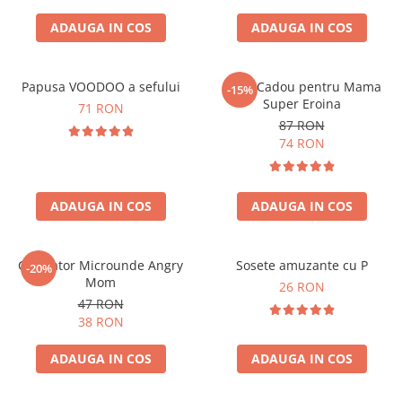
ADAUGA IN COS
ADAUGA IN COS
Papusa VOODOO a sefului
Cana Cadou pentru Mama
-15%
Super Eroina
71 RON
87 RON
74 RON
ADAUGA IN COS
ADAUGA IN COS
Curatator Microunde Angry
Sosete amuzante cu P
-20%
Mom
26 RON
47 RON
38 RON
ADAUGA IN COS
ADAUGA IN COS