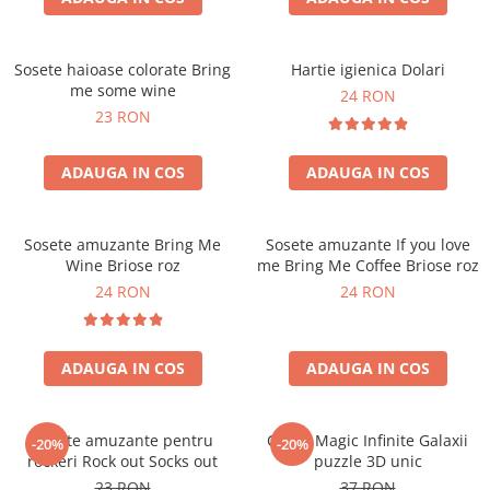
Sosete haioase colorate Bring
Hartie igienica Dolari
me some wine
24 RON
23 RON
ADAUGA IN COS
ADAUGA IN COS
Sosete amuzante Bring Me
Sosete amuzante If you love
Wine Briose roz
me Bring Me Coffee Briose roz
24 RON
24 RON
ADAUGA IN COS
ADAUGA IN COS
Sosete amuzante pentru
Cubul Magic Infinite Galaxii
-20%
-20%
rockeri Rock out Socks out
puzzle 3D unic
23 RON
37 RON