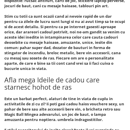
dispozitie: rucsac antifurt, carti de joc, stickere laptop perverse,
jocuri de baut, cani cu mesaje haioase, tablouri pin art.
Stim cu totii ca sunt ocazii cand ai nevoie rapid de un dar
pentru ca zilele de lucru sunt lungi si nu ai avut timp sa te ocupi
si de acest detaliu. Si pentru ca pe internet gasesti aproape
orice, dar arareori cadoul potrivit, noi ne-am gandit sa venim cu
aceste idei inedite in intampinarea celor care cauta cadouri
deosebite cu mesaje haioase, amuzante, unice, iesite din
comun: pahar super dad, dozator de bauturi in forma de
stingator de incendiu, breloc metalic, bere vin accesorii, cana
cu mesaj sau sosete de ras. Fiecare om are o personalitate
aparte, de care e bine sa tii cont cand vrei sa ii faci cuiva o
bucurie unica in viata.
Afla mega Ideile de cadou care
starnesc hohot de ras
Este un barbat perfect, alaturi de tine in viata de cuplu in
activitatile de zi cu zi? Ii poti gasi cadou haios vouchere sexy, un
pahar de bere sau alte accesorii bere vin, o bricheta retro sau
Magic Ball Mingea adevarului, un joc de baut, o lampa
amuzanta pentru noptiera. umbrela indragostitilor.