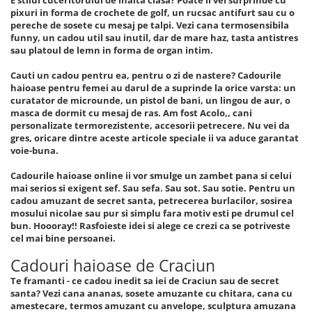
E stilul cuceritorului de inalta clasa? Poate il vei surprinde cu
pixuri in forma de crochete de golf, un rucsac antifurt sau cu o
pereche de sosete cu mesaj pe talpi. Vezi cana termosensibila
funny, un cadou util sau inutil, dar de mare haz, tasta antistres
sau platoul de lemn in forma de organ intim.
Cauti un cadou pentru ea, pentru o zi de nastere? Cadourile
haioase pentru femei au darul de a suprinde la orice varsta: un
curatator de microunde, un pistol de bani, un lingou de aur, o
masca de dormit cu mesaj de ras. Am fost Acolo,, cani
personalizate termorezistente, accesorii petrecere. Nu vei da
gres, oricare dintre aceste articole speciale ii va aduce garantat
voie-buna.
Cadourile haioase online ii vor smulge un zambet pana si celui
mai serios si exigent sef. Sau sefa. Sau sot. Sau sotie. Pentru un
cadou amuzant de secret santa, petrecerea burlacilor, sosirea
mosului nicolae sau pur si simplu fara motiv esti pe drumul cel
bun. Hoooray!! Rasfoieste idei si alege ce crezi ca se potriveste
cel mai bine persoanei.
Cadouri haioase de Craciun
Te framanti - ce cadou inedit sa iei de Craciun sau de secret
santa? Vezi cana ananas, sosete amuzante cu chitara, cana cu
amestecare, termos amuzant cu anvelope, sculptura amuzana