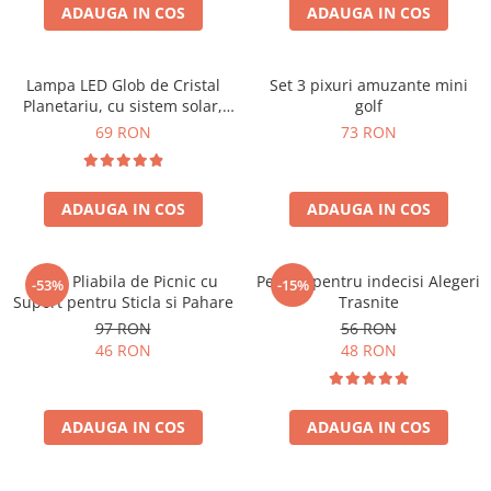
ADAUGA IN COS
ADAUGA IN COS
Lampa LED Glob de Cristal
Set 3 pixuri amuzante mini
Planetariu, cu sistem solar,
golf
cadou captivant
69 RON
73 RON
ADAUGA IN COS
ADAUGA IN COS
Masa Pliabila de Picnic cu
Pendul pentru indecisi Alegeri
-53%
-15%
Suport pentru Sticla si Pahare
Trasnite
97 RON
56 RON
46 RON
48 RON
ADAUGA IN COS
ADAUGA IN COS