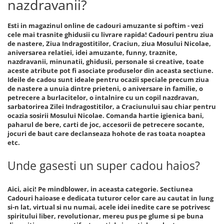
nazdravanii?
Esti in magazinul online de cadouri amuzante si poftim - vezi
cele mai trasnite ghidusii cu livrare rapida! Cadouri pentru ziua
de nastere, Ziua Indragostitilor, Craciun, ziua Mosului Nicolae,
aniversarea relatiei, idei amuzante, funny, traznite,
nazdravanii, minunatii, ghidusii, personale si creative, toate
aceste atribute pot fi asociate produselor din aceasta sectiune.
Ideile de cadou sunt ideale pentru ocazii speciale precum ziua
de nastere a unuia dintre prieteni, o aniversare in familie, o
petrecere a burlacitelor, o intalnire cu un copil nazdravan,
sarbatorirea Zilei Indragostitilor, a Craciunului sau chiar pentru
ocazia sosirii Mosului Nicolae. Comanda hartie igienica bani,
paharul de bere, carti de joc, accesorii de petrecere socante,
jocuri de baut care declanseaza hohote de ras toata noaptea
etc.
Unde gasesti un super cadou haios?
Aici, aici! Pe mindblower, in aceasta categorie. Sectiunea
Cadouri haioase e dedicata tuturor celor care au cautat in lung
si-n lat, virtual si nu numai, acele idei inedite care se potrivesc
spiritului liber, revolutionar, mereu pus pe glume si pe buna