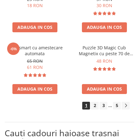
18 RON
30 RON
ADAUGA IN COS
ADAUGA IN COS
Cana smart cu amestecare
Puzzle 3D Magic Cub
-6%
automata
Magnetix cu peste 70 de
forme
65 RON
48 RON
61 RON
ADAUGA IN COS
ADAUGA IN COS
1
2
3
5
...
Cauti cadouri haioase trasnai