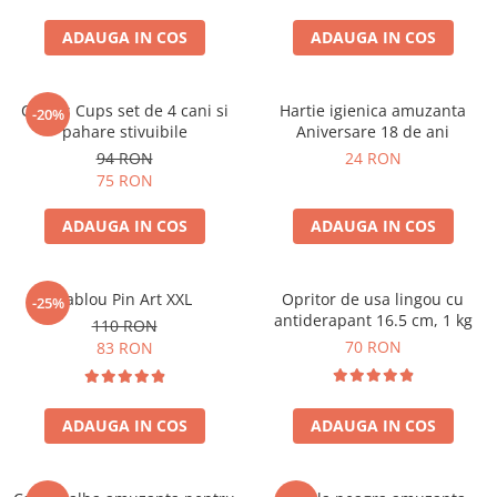
ADAUGA IN COS
ADAUGA IN COS
Cactus Cups set de 4 cani si
Hartie igienica amuzanta
-20%
pahare stivuibile
Aniversare 18 de ani
94 RON
24 RON
75 RON
ADAUGA IN COS
ADAUGA IN COS
Tablou Pin Art XXL
Opritor de usa lingou cu
-25%
antiderapant 16.5 cm, 1 kg
110 RON
70 RON
83 RON
ADAUGA IN COS
ADAUGA IN COS