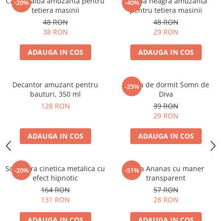
Cagula alba amuzanta pentru
Cagula neagra amuzanta
-20%
-40%
tetiera masinii
pentru tetiera masinii
48 RON
48 RON
38 RON
29 RON
ADAUGA IN COS
ADAUGA IN COS
Decantor amuzant pentru
Masca de dormit Somn de
-25%
bauturi, 350 ml
Diva
128 RON
39 RON
29 RON
ADAUGA IN COS
ADAUGA IN COS
Sculptura cinetica metalica cu
Cana Ananas cu maner
-20%
-51%
efect hipnotic
transparent
164 RON
57 RON
131 RON
28 RON
ADAUGA IN COS
ADAUGA IN COS