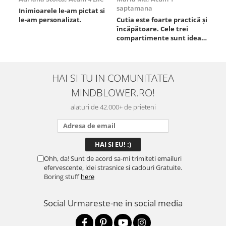
saptamana
Inimioarele le-am pictat si
Umb
le-am personalizat.
Cutia este foarte practică și
poz
încăpătoare. Cele trei
ori
compartimente sunt ideale
chi
pentru a separa
Mat
alimentele, iar închiderea
se 
este sigură, fără scurgeri. O
dim
folosesc aproape zilnic la
pot
HAI SI TU IN COMUNITATEA
serviciu și sunt foarte
mul
MINDBLOWER.RO!
mulțumită.
rec
ceva
alaturi de 42.000+ de prieteni
Ohh, da! Sunt de acord sa-mi trimiteti emailuri
efervescente, idei strasnice si cadouri Gratuite.
Boring stuff
here
Social
Urmareste-ne in social media