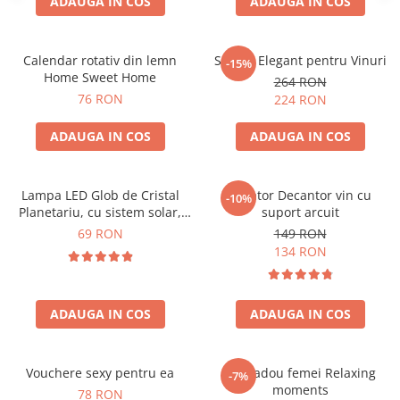
ADAUGA IN COS
ADAUGA IN COS
Calendar rotativ din lemn
Suport Elegant pentru Vinuri
-15%
Home Sweet Home
264 RON
76 RON
224 RON
ADAUGA IN COS
ADAUGA IN COS
Lampa LED Glob de Cristal
Aerator Decantor vin cu
-10%
Planetariu, cu sistem solar,
suport arcuit
cadou captivant
69 RON
149 RON
134 RON
ADAUGA IN COS
ADAUGA IN COS
Vouchere sexy pentru ea
Set cadou femei Relaxing
-7%
moments
78 RON