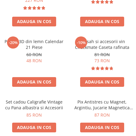
227 RON
ADAUGA IN COS
ADAUGA IN COS
Puzzle 3D din lemn Calendar
Set sah si accesorii vin
-20%
-10%
21 Piese
Checkmate Caseta rafinata
60 RON
81 RON
48 RON
73 RON
ADAUGA IN COS
ADAUGA IN COS
Set cadou Caligrafie Vintage
Pix Antistres cu Magnet,
cu Pana albastra si Accesorii
Argintiu, Jucarie Magnetica
pentru Birou
85 RON
87 RON
ADAUGA IN COS
ADAUGA IN COS