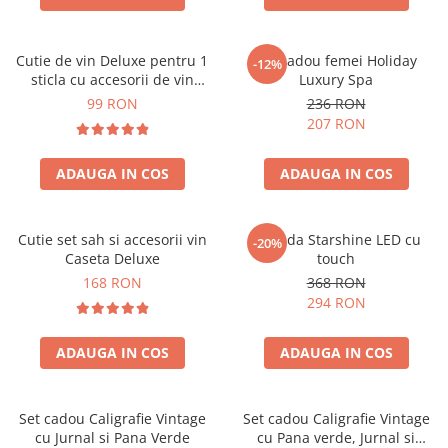
Cutie de vin Deluxe pentru 1
Set cadou femei Holiday
-12%
sticla cu accesorii de vin
Luxury Spa
incluse piele ecologica de
99 RON
236 RON
crocodil
207 RON
ADAUGA IN COS
ADAUGA IN COS
Cutie set sah si accesorii vin
Oglinda Starshine LED cu
-20%
Caseta Deluxe
touch
168 RON
368 RON
294 RON
ADAUGA IN COS
ADAUGA IN COS
Set cadou Caligrafie Vintage
Set cadou Caligrafie Vintage
cu Jurnal si Pana Verde
cu Pana verde, Jurnal si