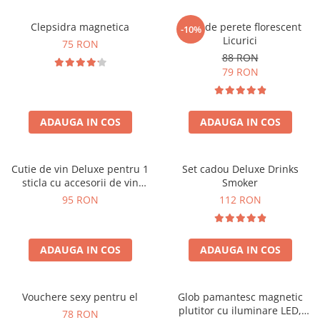
Clepsidra magnetica
Ceas de perete florescent
-10%
Licurici
75 RON
88 RON
79 RON
ADAUGA IN COS
ADAUGA IN COS
Cutie de vin Deluxe pentru 1
Set cadou Deluxe Drinks
sticla cu accesorii de vin
Smoker
incluse interior oranj
95 RON
112 RON
ADAUGA IN COS
ADAUGA IN COS
Vouchere sexy pentru el
Glob pamantesc magnetic
plutitor cu iluminare LED,
78 RON