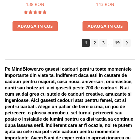
Suport pentru stilou, 9 piese
138 RON
143 RON
ADAUGA IN COS
ADAUGA IN COS
1
2
3
19
...
Pe MindBlower.ro gasesti cadouri pentru toate momentele 
importante din viata ta. Indiferent daca esti in cautare de 
cadouri pentru majorat, casa noua, aniversari, onomastice, 
nunti sau botezuri, aici gasesti peste 700 de cadouri. N-ai 
cum sa dai gres cu sutele de cadouri creative, amuzante si 
ingenioase. Aici gasesti cadouri atat pentru femei, cat si 
pentru barbati. Alege un pahar de bere cizma, un joc de 
petrecere, o plosca curcubeu, set turnul petrecerii sau 
poate o instalatie de lumini pentru ca distractia sa continue 
dupa lasarea serii. Indiferent care ar fi ocazia, noi te putem 
ajuta cu cele mai potrivite cadouri pentru momentele 
importante. Avem 5 ani de experienta in aprovizionarea cu 