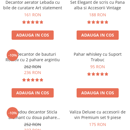
Decantor aerator Lebada cu
Set Elegant de scris cu Pana
bile de curatare Art statement
alba si Accesorii Vintage
161 RON
188 RON
ADAUGA IN COS
ADAUGA IN COS
Set Decantor de bauturi
Pahar whiskey cu Suport
-10%
Rotativ cu 2 pahare argintiu
Trabuc
262 RON
95 RON
236 RON
ADAUGA IN COS
ADAUGA IN COS
Set cadou decantor Sticla
Valiza Deluxe cu accesorii de
-10%
Diamant cu doua pahare
vin Premium set 9 piese
Deluxe
252 RON
175 RON