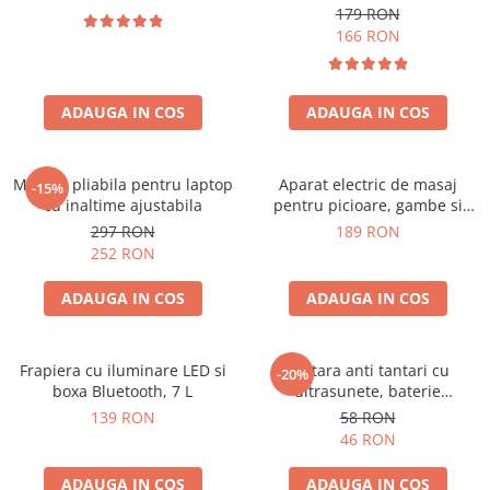
179 RON
166 RON
ADAUGA IN COS
ADAUGA IN COS
Masuta pliabila pentru laptop
Aparat electric de masaj
-15%
cu inaltime ajustabila
pentru picioare, gambe si
brate
297 RON
189 RON
252 RON
ADAUGA IN COS
ADAUGA IN COS
Frapiera cu iluminare LED si
Bratara anti tantari cu
-20%
boxa Bluetooth, 7 L
ultrasunete, baterie
reincarcabila 90mAh
139 RON
58 RON
46 RON
ADAUGA IN COS
ADAUGA IN COS