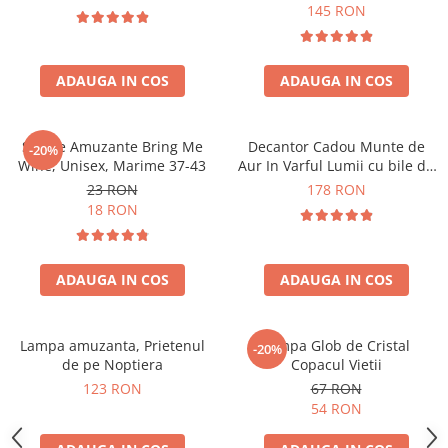
Forma C
145 RON
ADAUGA IN COS
ADAUGA IN COS
Sosete Amuzante Bring Me
Decantor Cadou Munte de
-20%
Wine, Unisex, Marime 37-43
Aur In Varful Lumii cu bile de
curatare
23 RON
178 RON
18 RON
ADAUGA IN COS
ADAUGA IN COS
Lampa amuzanta, Prietenul
Lampa Glob de Cristal
-20%
de pe Noptiera
Copacul Vietii
123 RON
67 RON
54 RON