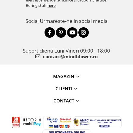
efervescente, idei strasnice si cadouri Gratuite.
Boring stuff
here
Social
Urmareste-ne in social media
Suport clienti
Luni-Vineri 09:00 - 18:00
contact@mindblower.ro
MAGAZIN
CLIENTI
CONTACT