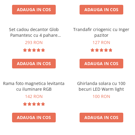
Cadouri Sfantul Andrei
Cadouri Fete
Cani si Termosuri
Cadouri Sfantul Alexandru
ADAUGA IN COS
ADAUGA IN COS
Pentru Copilul din tine
Jocuri si Puzzle
Cadouri Sfanta Ana
Cadouri Haioase
Produse pentru Calatorie
Cadouri Constantin si Elena
Set cadou decantor Glob
Trandafir criogenic cu Inger
Cadouri de Casa Noua
Seturi de caligrafie
Pamantesc cu 4 pahare
pazitor
Cadouri Sfanta Maria
Cadouri Majorat
Deluxe
293 RON
127 RON
Cadouri Sfintii Mihail si Gavriil
Cadouri pentru Nasi
Cadouri pentru Bunici
ADAUGA IN COS
ADAUGA IN COS
Cadouri pentru Prieteni
Cadouri pentru Sefi
Rama foto magnetica levitanta
Ghirlanda solara cu 100
Cel ce are tot
cu iluminare RGB
becuri LED Warm light
Cadouri Nunta si Cununie civila
142 RON
100 RON
ADAUGA IN COS
ADAUGA IN COS