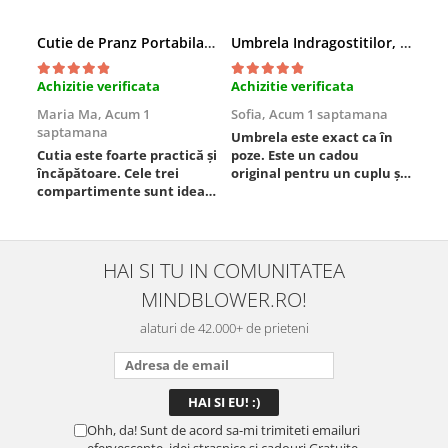
Cutie de Pranz Portabila cu Compartimente
Umbrela Indragostitilor, Inima rosie
Amb
Achizitie verificata
Achizitie verificata
Ach
Maria Ma,
Acum 1
Sofia,
Acum 1 saptamana
Pau
saptamana
Umbrela este exact ca în
Foa
Cutia este foarte practică și
poze. Este un cadou
Est
încăpătoare. Cele trei
original pentru un cuplu și
compartimente sunt ideale
chiar atrage atenția.
pentru a separa
Materialul este rezistent,
alimentele, iar închiderea
se deschide ușor, iar
este sigură, fără scurgeri. O
dimensiunea este
folosesc aproape zilnic la
potrivită. Sunt foarte
HAI SI TU IN COMUNITATEA
serviciu și sunt foarte
mulțumită de achiziție și o
MINDBLOWER.RO!
mulțumită.
recomand celor care vor
ceva ...
alaturi de 42.000+ de prieteni
Ohh, da! Sunt de acord sa-mi trimiteti emailuri