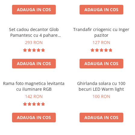
Cadouri Sfantul Andrei
Cadouri Fete
Cani si Termosuri
Cadouri Sfantul Alexandru
ADAUGA IN COS
ADAUGA IN COS
Pentru Copilul din tine
Jocuri si Puzzle
Cadouri Sfanta Ana
Cadouri Haioase
Produse pentru Calatorie
Cadouri Constantin si Elena
Set cadou decantor Glob
Trandafir criogenic cu Inger
Cadouri de Casa Noua
Seturi de caligrafie
Pamantesc cu 4 pahare
pazitor
Cadouri Sfanta Maria
Cadouri Majorat
Deluxe
293 RON
127 RON
Cadouri Sfintii Mihail si Gavriil
Cadouri pentru Nasi
Cadouri pentru Bunici
ADAUGA IN COS
ADAUGA IN COS
Cadouri pentru Prieteni
Cadouri pentru Sefi
Rama foto magnetica levitanta
Ghirlanda solara cu 100
Cel ce are tot
cu iluminare RGB
becuri LED Warm light
Cadouri Nunta si Cununie civila
142 RON
100 RON
ADAUGA IN COS
ADAUGA IN COS