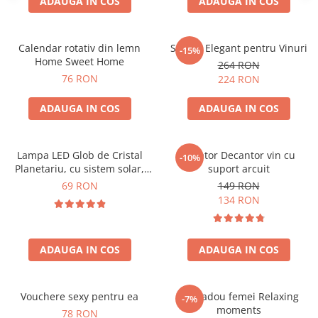
ADAUGA IN COS
ADAUGA IN COS
Calendar rotativ din lemn
Suport Elegant pentru Vinuri
-15%
Home Sweet Home
264 RON
76 RON
224 RON
ADAUGA IN COS
ADAUGA IN COS
Lampa LED Glob de Cristal
Aerator Decantor vin cu
-10%
Planetariu, cu sistem solar,
suport arcuit
cadou captivant
69 RON
149 RON
134 RON
ADAUGA IN COS
ADAUGA IN COS
Vouchere sexy pentru ea
Set cadou femei Relaxing
-7%
moments
78 RON