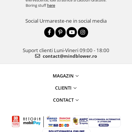
efervescente, idei strasnice si cadouri Gratuite.
Boring stuff
here
Social
Urmareste-ne in social media
Suport clienti
Luni-Vineri 09:00 - 18:00
contact@mindblower.ro
MAGAZIN
CLIENTI
CONTACT