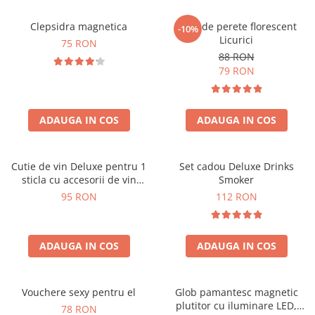
Clepsidra magnetica
Ceas de perete florescent
-10%
Licurici
75 RON
88 RON
79 RON
ADAUGA IN COS
ADAUGA IN COS
Cutie de vin Deluxe pentru 1
Set cadou Deluxe Drinks
sticla cu accesorii de vin
Smoker
incluse interior oranj
95 RON
112 RON
ADAUGA IN COS
ADAUGA IN COS
Vouchere sexy pentru el
Glob pamantesc magnetic
plutitor cu iluminare LED,
78 RON