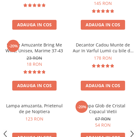
Forma C
145 RON
ADAUGA IN COS
ADAUGA IN COS
Sosete Amuzante Bring Me
Decantor Cadou Munte de
-20%
Wine, Unisex, Marime 37-43
Aur In Varful Lumii cu bile de
curatare
23 RON
178 RON
18 RON
ADAUGA IN COS
ADAUGA IN COS
Lampa amuzanta, Prietenul
Lampa Glob de Cristal
-20%
de pe Noptiera
Copacul Vietii
123 RON
67 RON
54 RON