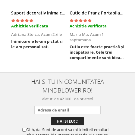
Suport decorativ inima cu mesaje, Cadou cu suflet
Cutie de Pranz Portabila cu Compartimente
Achizitie verificata
Achizitie verificata
Ach
Adriana Stoica,
Acum 2 zile
Maria Ma,
Acum 1
Sof
saptamana
Inimioarele le-am pictat si
Umb
le-am personalizat.
Cutia este foarte practică și
poz
încăpătoare. Cele trei
ori
compartimente sunt ideale
chi
pentru a separa
Mat
alimentele, iar închiderea
se 
este sigură, fără scurgeri. O
dim
folosesc aproape zilnic la
pot
HAI SI TU IN COMUNITATEA
serviciu și sunt foarte
mul
MINDBLOWER.RO!
mulțumită.
rec
ceva
alaturi de 42.000+ de prieteni
Ohh, da! Sunt de acord sa-mi trimiteti emailuri