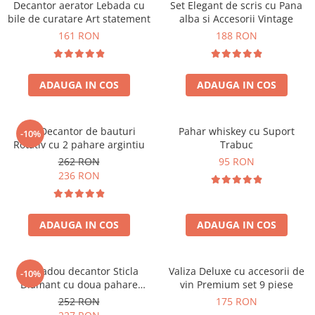
Decantor aerator Lebada cu
Set Elegant de scris cu Pana
bile de curatare Art statement
alba si Accesorii Vintage
161 RON
188 RON
ADAUGA IN COS
ADAUGA IN COS
Set Decantor de bauturi
Pahar whiskey cu Suport
-10%
Rotativ cu 2 pahare argintiu
Trabuc
262 RON
95 RON
236 RON
ADAUGA IN COS
ADAUGA IN COS
Set cadou decantor Sticla
Valiza Deluxe cu accesorii de
-10%
Diamant cu doua pahare
vin Premium set 9 piese
Deluxe
252 RON
175 RON