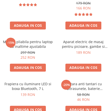
179 RON
166 RON
ADAUGA IN COS
ADAUGA IN COS
Masuta pliabila pentru laptop
Aparat electric de masaj
-15%
cu inaltime ajustabila
pentru picioare, gambe si
brate
297 RON
189 RON
252 RON
ADAUGA IN COS
ADAUGA IN COS
Frapiera cu iluminare LED si
Bratara anti tantari cu
-20%
boxa Bluetooth, 7 L
ultrasunete, baterie
reincarcabila 90mAh
139 RON
58 RON
46 RON
ADAUGA IN COS
ADAUGA IN COS