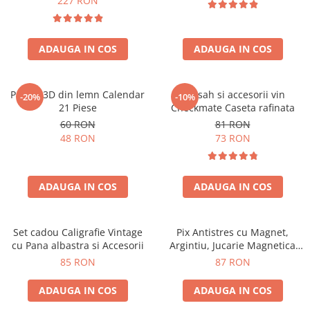
227 RON
ADAUGA IN COS
ADAUGA IN COS
Puzzle 3D din lemn Calendar
Set sah si accesorii vin
-20%
-10%
21 Piese
Checkmate Caseta rafinata
60 RON
81 RON
48 RON
73 RON
ADAUGA IN COS
ADAUGA IN COS
Set cadou Caligrafie Vintage
Pix Antistres cu Magnet,
cu Pana albastra si Accesorii
Argintiu, Jucarie Magnetica
pentru Birou
85 RON
87 RON
ADAUGA IN COS
ADAUGA IN COS