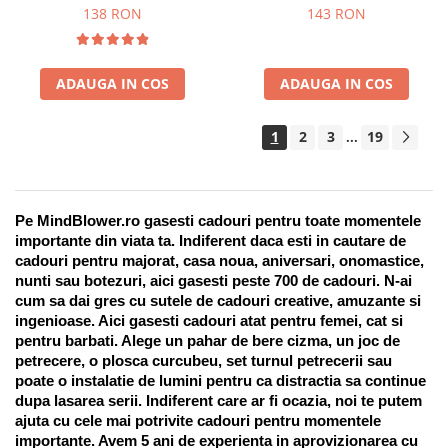
Suport pentru stilou, 9 piese
138 RON
143 RON
ADAUGA IN COS
ADAUGA IN COS
1
2
3
19
...
Pe MindBlower.ro gasesti cadouri pentru toate momentele 
importante din viata ta. Indiferent daca esti in cautare de 
cadouri pentru majorat, casa noua, aniversari, onomastice, 
nunti sau botezuri, aici gasesti peste 700 de cadouri. N-ai 
cum sa dai gres cu sutele de cadouri creative, amuzante si 
ingenioase. Aici gasesti cadouri atat pentru femei, cat si 
pentru barbati. Alege un pahar de bere cizma, un joc de 
petrecere, o plosca curcubeu, set turnul petrecerii sau 
poate o instalatie de lumini pentru ca distractia sa continue 
dupa lasarea serii. Indiferent care ar fi ocazia, noi te putem 
ajuta cu cele mai potrivite cadouri pentru momentele 
importante. Avem 5 ani de experienta in aprovizionarea cu 