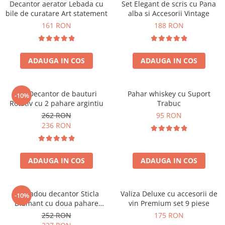
Decantor aerator Lebada cu
Set Elegant de scris cu Pana
bile de curatare Art statement
alba si Accesorii Vintage
161 RON
188 RON
ADAUGA IN COS
ADAUGA IN COS
Set Decantor de bauturi
Pahar whiskey cu Suport
-10%
Rotativ cu 2 pahare argintiu
Trabuc
262 RON
95 RON
236 RON
ADAUGA IN COS
ADAUGA IN COS
Set cadou decantor Sticla
Valiza Deluxe cu accesorii de
-10%
Diamant cu doua pahare
vin Premium set 9 piese
Deluxe
252 RON
175 RON