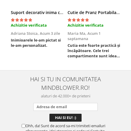
Suport decorativ inima cu mesaje, Cadou cu suflet
Cutie de Pranz Portabila cu Compartimente
Achizitie verificata
Achizitie verificata
Ach
Adriana Stoica,
Acum 3 zile
Maria Ma,
Acum 1
Sof
saptamana
Inimioarele le-am pictat si
Umb
le-am personalizat.
Cutia este foarte practică și
poz
încăpătoare. Cele trei
ori
compartimente sunt ideale
chi
pentru a separa
Mat
alimentele, iar închiderea
se 
este sigură, fără scurgeri. O
dim
folosesc aproape zilnic la
pot
HAI SI TU IN COMUNITATEA
serviciu și sunt foarte
mul
MINDBLOWER.RO!
mulțumită.
rec
ceva
alaturi de 42.000+ de prieteni
Ohh, da! Sunt de acord sa-mi trimiteti emailuri