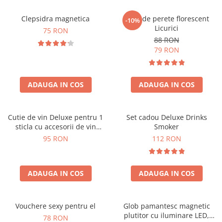
Clepsidra magnetica
Ceas de perete florescent
-10%
Licurici
75 RON
88 RON
79 RON
ADAUGA IN COS
ADAUGA IN COS
Cutie de vin Deluxe pentru 1
Set cadou Deluxe Drinks
sticla cu accesorii de vin
Smoker
incluse interior oranj
95 RON
112 RON
ADAUGA IN COS
ADAUGA IN COS
Vouchere sexy pentru el
Glob pamantesc magnetic
plutitor cu iluminare LED,
78 RON