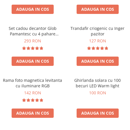
Cadouri Zodia Pesti
Cadouri Sfantul Andrei
Cadouri Fete
Cani si Termosuri
Cadouri Sfantul Alexandru
ADAUGA IN COS
ADAUGA IN COS
Pentru Copilul din tine
Jocuri si Puzzle
Cadouri Sfanta Ana
Cadouri Haioase
Produse pentru Calatorie
Cadouri Constantin si Elena
Set cadou decantor Glob
Trandafir criogenic cu Inger
Cadouri de Casa Noua
Seturi de caligrafie
Pamantesc cu 4 pahare
pazitor
Cadouri Sfanta Maria
Cadouri Majorat
Deluxe
293 RON
127 RON
Cadouri Sfintii Mihail si Gavriil
Cadouri pentru Nasi
Cadouri pentru Bunici
ADAUGA IN COS
ADAUGA IN COS
Cadouri pentru Prieteni
Cadouri pentru Sefi
Rama foto magnetica levitanta
Ghirlanda solara cu 100
Cel ce are tot
cu iluminare RGB
becuri LED Warm light
Cadouri Nunta si Cununie civila
142 RON
100 RON
ADAUGA IN COS
ADAUGA IN COS