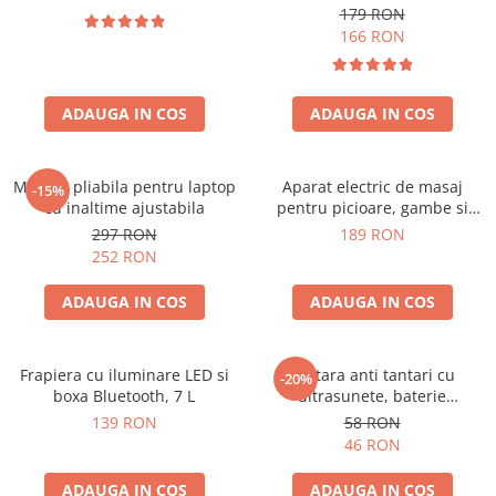
179 RON
166 RON
ADAUGA IN COS
ADAUGA IN COS
Masuta pliabila pentru laptop
Aparat electric de masaj
-15%
cu inaltime ajustabila
pentru picioare, gambe si
brate
297 RON
189 RON
252 RON
ADAUGA IN COS
ADAUGA IN COS
Frapiera cu iluminare LED si
Bratara anti tantari cu
-20%
boxa Bluetooth, 7 L
ultrasunete, baterie
reincarcabila 90mAh
139 RON
58 RON
46 RON
ADAUGA IN COS
ADAUGA IN COS