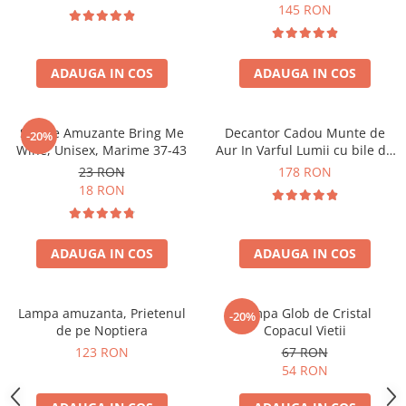
Forma C
145 RON
ADAUGA IN COS
ADAUGA IN COS
Sosete Amuzante Bring Me
Decantor Cadou Munte de
-20%
Wine, Unisex, Marime 37-43
Aur In Varful Lumii cu bile de
curatare
23 RON
178 RON
18 RON
ADAUGA IN COS
ADAUGA IN COS
Lampa amuzanta, Prietenul
Lampa Glob de Cristal
-20%
de pe Noptiera
Copacul Vietii
123 RON
67 RON
54 RON