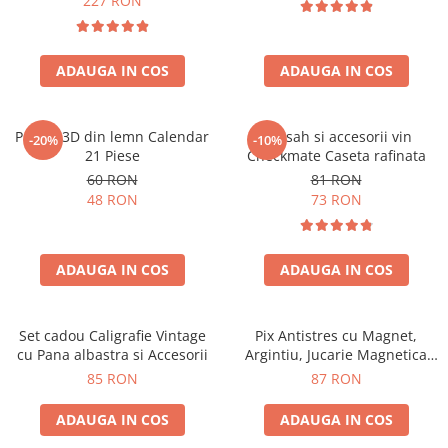
227 RON
ADAUGA IN COS
ADAUGA IN COS
Puzzle 3D din lemn Calendar
Set sah si accesorii vin
-20%
-10%
21 Piese
Checkmate Caseta rafinata
60 RON
81 RON
48 RON
73 RON
ADAUGA IN COS
ADAUGA IN COS
Set cadou Caligrafie Vintage
Pix Antistres cu Magnet,
cu Pana albastra si Accesorii
Argintiu, Jucarie Magnetica
pentru Birou
85 RON
87 RON
ADAUGA IN COS
ADAUGA IN COS