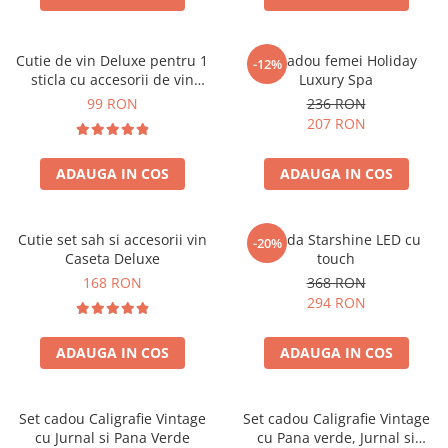
Cutie de vin Deluxe pentru 1
Set cadou femei Holiday
-12%
sticla cu accesorii de vin
Luxury Spa
incluse piele ecologica de
99 RON
236 RON
crocodil
207 RON
ADAUGA IN COS
ADAUGA IN COS
Cutie set sah si accesorii vin
Oglinda Starshine LED cu
-20%
Caseta Deluxe
touch
168 RON
368 RON
294 RON
ADAUGA IN COS
ADAUGA IN COS
Set cadou Caligrafie Vintage
Set cadou Caligrafie Vintage
cu Jurnal si Pana Verde
cu Pana verde, Jurnal si