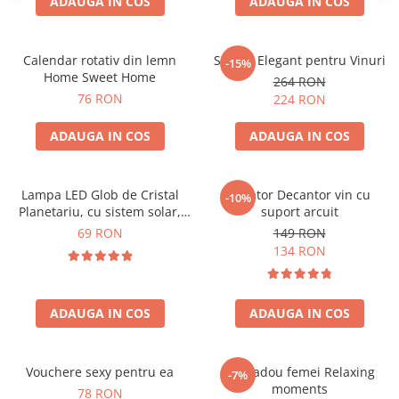
ADAUGA IN COS
ADAUGA IN COS
Calendar rotativ din lemn
Suport Elegant pentru Vinuri
-15%
Home Sweet Home
264 RON
76 RON
224 RON
ADAUGA IN COS
ADAUGA IN COS
Lampa LED Glob de Cristal
Aerator Decantor vin cu
-10%
Planetariu, cu sistem solar,
suport arcuit
cadou captivant
69 RON
149 RON
134 RON
ADAUGA IN COS
ADAUGA IN COS
Vouchere sexy pentru ea
Set cadou femei Relaxing
-7%
moments
78 RON