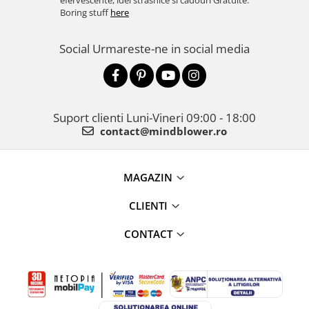
efervescente, idei strasnice si cadouri Gratuite.
Boring stuff
here
Social
Urmareste-ne in social media
Suport clienti
Luni-Vineri 09:00 - 18:00
contact@mindblower.ro
MAGAZIN
CLIENTI
CONTACT