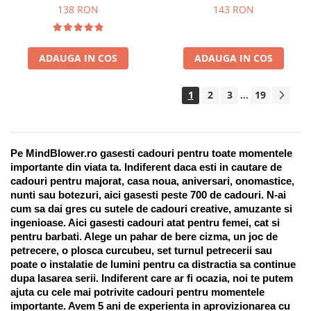
Suport pentru stilou, 9 piese
138 RON
143 RON
ADAUGA IN COS
ADAUGA IN COS
1
2
3
19
...
Pe MindBlower.ro gasesti cadouri pentru toate momentele 
importante din viata ta. Indiferent daca esti in cautare de 
cadouri pentru majorat, casa noua, aniversari, onomastice, 
nunti sau botezuri, aici gasesti peste 700 de cadouri. N-ai 
cum sa dai gres cu sutele de cadouri creative, amuzante si 
ingenioase. Aici gasesti cadouri atat pentru femei, cat si 
pentru barbati. Alege un pahar de bere cizma, un joc de 
petrecere, o plosca curcubeu, set turnul petrecerii sau 
poate o instalatie de lumini pentru ca distractia sa continue 
dupa lasarea serii. Indiferent care ar fi ocazia, noi te putem 
ajuta cu cele mai potrivite cadouri pentru momentele 
importante. Avem 5 ani de experienta in aprovizionarea cu 