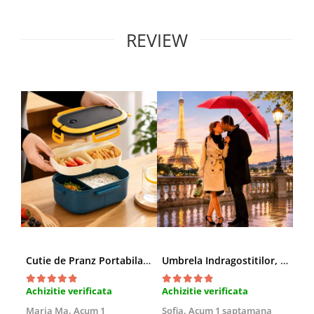
REVIEW
Cutie de Pranz Portabila cu Compartimente
Umbrela Indragostitilor, Inima rosie
Amb
Achizitie verificata
Achizitie verificata
Ach
Maria Ma,
Acum 1
Sofia,
Acum 1 saptamana
Pau