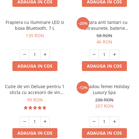
ADAUGA IN COS
ADAUGA IN COS
Frapiera cu iluminare LED si
Bratara anti tantari cu
-20%
boxa Bluetooth, 7 L
ultrasunete, baterie
reincarcabila 90mAh
139 RON
58 RON
46 RON
ADAUGA IN COS
ADAUGA IN COS
Cutie de vin Deluxe pentru 1
Set cadou femei Holiday
-12%
sticla cu accesorii de vin
Luxury Spa
incluse piele ecologica de
99 RON
236 RON
crocodil
207 RON
ADAUGA IN COS
ADAUGA IN COS