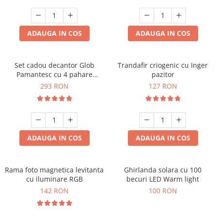
Cadouri Sfantul Andrei
Cadouri Fete
Cani si Termosuri
Cadouri Sfantul Alexandru
Pentru Copilul din tine
Jocuri si Puzzle
Cadouri Sfanta Ana
ADAUGA IN COS
ADAUGA IN COS
Cadouri Haioase
Produse pentru Calatorie
Cadouri Constantin si Elena
Cadouri de Casa Noua
Seturi de caligrafie
Cadouri Sfanta Maria
Cadouri Majorat
Set cadou decantor Glob
Trandafir criogenic cu Inger
Pamantesc cu 4 pahare
pazitor
Cadouri Sfintii Mihail si Gavriil
Cadouri pentru Nasi
Deluxe
293 RON
127 RON
Cadouri pentru Bunici
Cadouri pentru Prieteni
Cadouri pentru Sefi
ADAUGA IN COS
ADAUGA IN COS
Cel ce are tot
Cadouri Nunta si Cununie civila
Rama foto magnetica levitanta
Ghirlanda solara cu 100
cu iluminare RGB
becuri LED Warm light
142 RON
100 RON