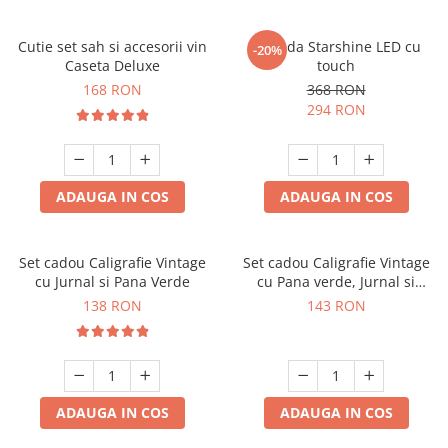
Cutie set sah si accesorii vin
Oglinda Starshine LED cu
-20%
Caseta Deluxe
touch
168 RON
368 RON
294 RON
ADAUGA IN COS
ADAUGA IN COS
Set cadou Caligrafie Vintage
Set cadou Caligrafie Vintage
cu Jurnal si Pana Verde
cu Pana verde, Jurnal si
Suport pentru stilou, 9 piese
138 RON
143 RON
ADAUGA IN COS
ADAUGA IN COS