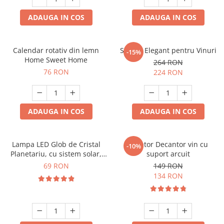
ADAUGA IN COS
ADAUGA IN COS
Calendar rotativ din lemn
Suport Elegant pentru Vinuri
-15%
Home Sweet Home
264 RON
76 RON
224 RON
ADAUGA IN COS
ADAUGA IN COS
Lampa LED Glob de Cristal
Aerator Decantor vin cu
-10%
Planetariu, cu sistem solar,
suport arcuit
cadou captivant
69 RON
149 RON
134 RON