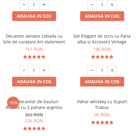
ADAUGA IN COS
ADAUGA IN COS
Decantor aerator Lebada cu
Set Elegant de scris cu Pana
bile de curatare Art statement
alba si Accesorii Vintage
161 RON
188 RON
ADAUGA IN COS
ADAUGA IN COS
Set Decantor de bauturi
Pahar whiskey cu Suport
-10%
Rotativ cu 2 pahare argintiu
Trabuc
262 RON
95 RON
236 RON