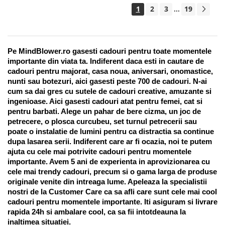
1
2
3
19
...
Pe MindBlower.ro gasesti cadouri pentru toate momentele 
importante din viata ta. Indiferent daca esti in cautare de 
cadouri pentru majorat, casa noua, aniversari, onomastice, 
nunti sau botezuri, aici gasesti peste 700 de cadouri. N-ai 
cum sa dai gres cu sutele de cadouri creative, amuzante si 
ingenioase. Aici gasesti cadouri atat pentru femei, cat si 
pentru barbati. Alege un pahar de bere cizma, un joc de 
petrecere, o plosca curcubeu, set turnul petrecerii sau 
poate o instalatie de lumini pentru ca distractia sa continue 
dupa lasarea serii. Indiferent care ar fi ocazia, noi te putem 
ajuta cu cele mai potrivite cadouri pentru momentele 
importante. Avem 5 ani de experienta in aprovizionarea cu 
cele mai trendy cadouri, precum si o gama larga de produse 
originale venite din intreaga lume. Apeleaza la specialistii 
nostri de la Customer Care ca sa afli care sunt cele mai cool 
cadouri pentru momentele importante. Iti asiguram si livrare 
rapida 24h si ambalare cool, ca sa fii intotdeauna la 
inaltimea situatiei. 