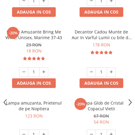
ADAUGA IN COS
ADAUGA IN COS
Sosete Amuzante Bring Me
Decantor Cadou Munte de
-20%
Wine, Unisex, Marime 37-43
Aur In Varful Lumii cu bile de
curatare
23 RON
178 RON
18 RON
ADAUGA IN COS
ADAUGA IN COS
Lampa amuzanta, Prietenul
Lampa Glob de Cristal
-20%
de pe Noptiera
Copacul Vietii
123 RON
67 RON
54 RON