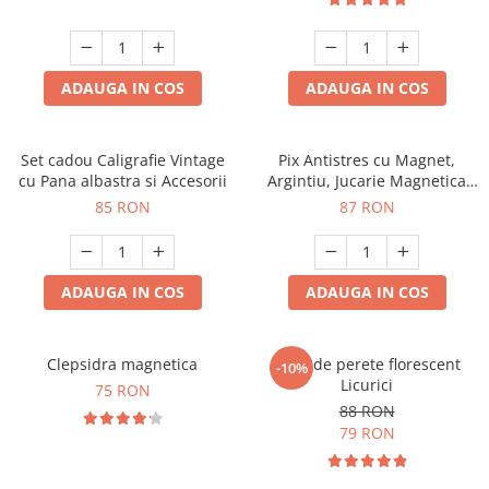
ADAUGA IN COS
ADAUGA IN COS
Set cadou Caligrafie Vintage
Pix Antistres cu Magnet,
cu Pana albastra si Accesorii
Argintiu, Jucarie Magnetica
pentru Birou
85 RON
87 RON
ADAUGA IN COS
ADAUGA IN COS
Clepsidra magnetica
Ceas de perete florescent
-10%
Licurici
75 RON
88 RON
79 RON