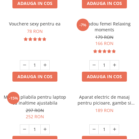
ADAUGA IN COS
ADAUGA IN COS
Vouchere sexy pentru ea
Set cadou femei Relaxing
-7%
moments
78 RON
179 RON
166 RON
ADAUGA IN COS
ADAUGA IN COS
Masuta pliabila pentru laptop
Aparat electric de masaj
-15%
cu inaltime ajustabila
pentru picioare, gambe si
brate
297 RON
189 RON
252 RON