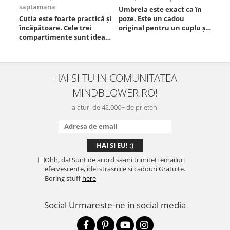
saptamana
Umbrela este exact ca în
Foa
Cutia este foarte practică și
poze. Este un cadou
Est
încăpătoare. Cele trei
original pentru un cuplu și
compartimente sunt ideale
chiar atrage atenția.
pentru a separa
Materialul este rezistent,
alimentele, iar închiderea
se deschide ușor, iar
este sigură, fără scurgeri. O
dimensiunea este
folosesc aproape zilnic la
potrivită. Sunt foarte
HAI SI TU IN COMUNITATEA
serviciu și sunt foarte
mulțumită de achiziție și o
MINDBLOWER.RO!
mulțumită.
recomand celor care vor
ceva ...
alaturi de 42.000+ de prieteni
Ohh, da! Sunt de acord sa-mi trimiteti emailuri
efervescente, idei strasnice si cadouri Gratuite.
Boring stuff
here
Social
Urmareste-ne in social media