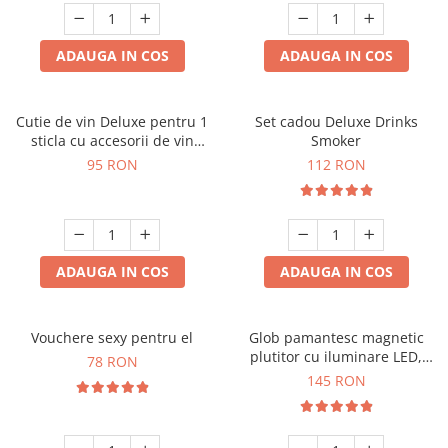
ADAUGA IN COS
ADAUGA IN COS
Cutie de vin Deluxe pentru 1
Set cadou Deluxe Drinks
sticla cu accesorii de vin
Smoker
incluse interior oranj
95 RON
112 RON
ADAUGA IN COS
ADAUGA IN COS
Vouchere sexy pentru el
Glob pamantesc magnetic
plutitor cu iluminare LED,
78 RON
Forma C
145 RON