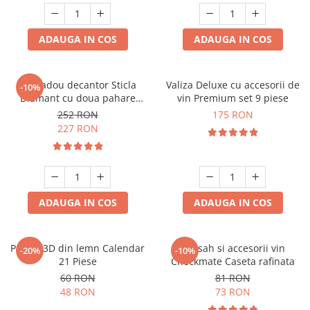
ADAUGA IN COS
ADAUGA IN COS
Set cadou decantor Sticla
Valiza Deluxe cu accesorii de
-10%
Diamant cu doua pahare
vin Premium set 9 piese
Deluxe
252 RON
175 RON
227 RON
ADAUGA IN COS
ADAUGA IN COS
Puzzle 3D din lemn Calendar
Set sah si accesorii vin
-20%
-10%
21 Piese
Checkmate Caseta rafinata
60 RON
81 RON
48 RON
73 RON