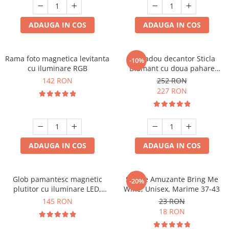
Cadouri Sfantul Andrei
Cadouri Fete
Cani si Termosuri
Cadouri Sfantul Alexandru
Pentru Copilul din tine
ADAUGA IN COS
ADAUGA IN COS
Jocuri si Puzzle
Cadouri Sfanta Ana
Cadouri Haioase
Produse pentru Calatorie
Cadouri Constantin si Elena
Cadouri de Casa Noua
Seturi de caligrafie
Rama foto magnetica levitanta
Set cadou decantor Sticla
-10%
Cadouri Sfanta Maria
Cadouri Majorat
cu iluminare RGB
Diamant cu doua pahare
Deluxe
Cadouri Sfintii Mihail si Gavriil
142 RON
252 RON
Cadouri pentru Nasi
227 RON
Cadouri pentru Bunici
Cadouri pentru Prieteni
Cadouri pentru Sefi
ADAUGA IN COS
ADAUGA IN COS
Cel ce are tot
Cadouri Nunta si Cununie civila
Glob pamantesc magnetic
Sosete Amuzante Bring Me
-20%
plutitor cu iluminare LED,
Wine, Unisex, Marime 37-43
Forma C
145 RON
23 RON
18 RON