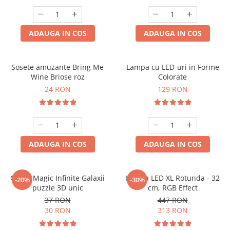
ADAUGA IN COS
ADAUGA IN COS
Sosete amuzante Bring Me
Lampa cu LED-uri in Forme
Wine Briose roz
Colorate
24 RON
129 RON
ADAUGA IN COS
ADAUGA IN COS
Cubul Magic Infinite Galaxii
Lampa LED XL Rotunda - 32
-20%
-30%
puzzle 3D unic
cm, RGB Effect
37 RON
447 RON
30 RON
313 RON