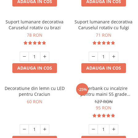
ADAUGA IN COS
ADAUGA IN COS
Suport lumanare decorativa
Suport lumanare decorativa
Caruselul rotativ cu brazi
Caruselul rotativ cu fulgi
78 RON
71 RON
ADAUGA IN COS
ADAUGA IN COS
Decoratiune din lemn cu LED
Powerbank cu incalzire
-25%
pentru Craciun
pentru maini 55 grade
Bucuria frigurosilor
60 RON
127 RON
10000mAh
95 RON