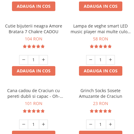
ADAUGA IN COS
ADAUGA IN COS
Cutie bijuterii neagra Amore
Lampa de veghe smart LED
Bratara 7 Chakre CADOU
music player mai multe culori
touch control handsfree
104 RON
58 RON
ADAUGA IN COS
ADAUGA IN COS
Cana cadou de Craciun cu
Grinch Socks Sosete
pereti dubli si capac - Oh-
Amuzante de Craciun
Brad-frumos
101 RON
23 RON