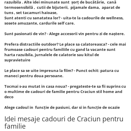
razuibila . Alte idei minunate sunt șorț de bucătărie, cană
termosensibilă , cutii de bijuterii, pijamale dama, aparat de
tuns , set tacamuri haioase,
Sunt atenti cu sanatatea lor? - uita-te la cadourile de wellness,
sosete amuzante, cardurile self care.
Sunt pasionati de vin? - Alege accesorii vin pentru zi de naștere.
Prefera distractiile outdoor? Le place sa calatoreasca? - cele mai
frumoase cadouri pentru familiile cu gand la vacante sunt
harta razuibila, jurnalele de calatorie sau kitul de
supravietuire
Le place sa se uite impreuna la film? - Punct ochit: patura cu
maneci pentru doua persoane.
Tocmai s-au mutat in casa noua? - pregateste-te sa fii suprins cu
o multime de cadouri de familie pentru Craciun stil home and
deco
Alege cadoul in funcție de pasiuni, dar si in funcție de ocazie
Idei mesaje cadouri de Craciun pentru
familie