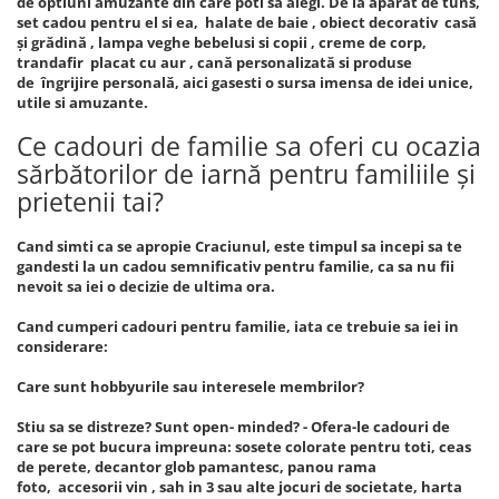
de optiuni amuzante din care poti sa alegi. De la aparat de tuns,
set cadou pentru el si ea, halate de baie , obiect decorativ casă
și grădină , lampa veghe bebelusi si copii , creme de corp,
trandafir placat cu aur , cană personalizată si produse
de îngrijire personală, aici gasesti o sursa imensa de idei unice,
utile si amuzante.
Ce cadouri de familie sa oferi cu ocazia
sărbătorilor de iarnă pentru familiile și
prietenii tai?
Cand simti ca se apropie Craciunul, este timpul sa incepi sa te
gandesti la un cadou semnificativ pentru familie, ca sa nu fii
nevoit sa iei o decizie de ultima ora.
Cand cumperi cadouri pentru familie, iata ce trebuie sa iei in
considerare:
Care sunt hobbyurile sau interesele membrilor?
Stiu sa se distreze? Sunt open- minded? - Ofera-le cadouri de
care se pot bucura impreuna: sosete colorate pentru toti, ceas
de perete, decantor glob pamantesc, panou rama
foto, accesorii vin , sah in 3 sau alte jocuri de societate, harta