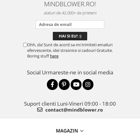
MINDBLOWER.RO!
mulțumită.
rec
ceva
alaturi de 42.000+ de prieteni
Ohh, da! Sunt de acord sa-mi trimiteti emailuri
efervescente, idei strasnice si cadouri Gratuite.
Boring stuff
here
Social
Urmareste-ne in social media
Suport clienti
Luni-Vineri 09:00 - 18:00
contact@mindblower.ro
MAGAZIN