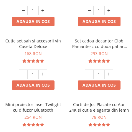
ADAUGA IN COS
ADAUGA IN COS
Cutie set sah si accesorii vin
Set cadou decantor Glob
Caseta Deluxe
Pamantesc cu doua pahare
Deluxe
168 RON
293 RON
ADAUGA IN COS
ADAUGA IN COS
Mini proiector laser Twilight
Carti de Joc Placate cu Aur
cu difuzor Bluetooth
24K si cutie eleganta din lemn
254 RON
78 RON