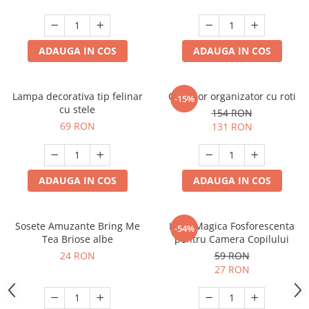
ADAUGA IN COS
ADAUGA IN COS
Lampa decorativa tip felinar
Carucior organizator cu roti
-15%
cu stele
154 RON
69 RON
131 RON
ADAUGA IN COS
ADAUGA IN COS
Sosete Amuzante Bring Me
Luna Magica Fosforescenta
-54%
Tea Briose albe
pentru Camera Copilului
24 RON
59 RON
27 RON