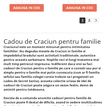
ADAUGA IN COS
ADAUGA IN COS
1
2
Cadou de Craciun pentru familie
Craciunul este un moment minunat pentru intimitatea
familiilor. Nu degeaba mesele de Craciun in familie si
impodobitul bradului sunt activitati traditionale, autentice
pentru aceasta sarbatoare. Noptile reci si lungi inseamna mai
mult timp petrecut impreuna. Indiferent daca vrei sa faci
cadouri de Craciun pentru o familie pe care o cunosti sau pur si
simplu pentru o familie mai putin cunoscuta (cum ar fi familia
sefului sau familia colegei careia trebuie sa-i pregatesti un
cadou de Secret Santa), aceasta colectie uriasa de idei de
cadouri de Craciun poate asigura un sezon festiv, demn de
amintit pentru totdeauna.
Decizia de a comanda anumite cadouri pentru familie de
Craciun poate fi destul de dificila, avand in vedere multitudinea