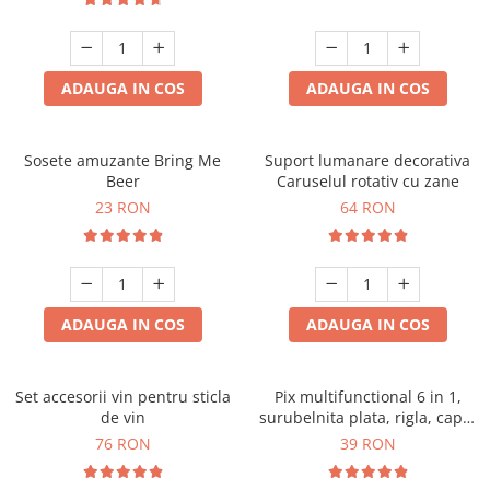
ADAUGA IN COS
ADAUGA IN COS
Sosete amuzante Bring Me
Suport lumanare decorativa
Beer
Caruselul rotativ cu zane
23 RON
64 RON
ADAUGA IN COS
ADAUGA IN COS
Set accesorii vin pentru sticla
Pix multifunctional 6 in 1,
de vin
surubelnita plata, rigla, capat
touchscreen, nivela cu bula
76 RON
39 RON