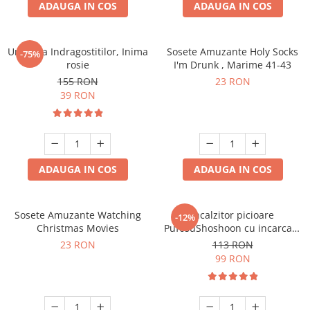
ADAUGA IN COS
ADAUGA IN COS
Umbrela Indragostitilor, Inima
Sosete Amuzante Holy Socks
-75%
rosie
I'm Drunk , Marime 41-43
155 RON
23 RON
39 RON
ADAUGA IN COS
ADAUGA IN COS
Sosete Amuzante Watching
Incalzitor picioare
-12%
Christmas Movies
PufosuShoshoon cu incarcare
USB
23 RON
113 RON
99 RON