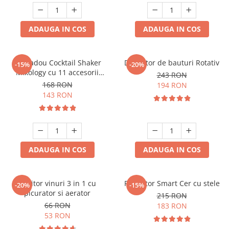
ADAUGA IN COS
ADAUGA IN COS
Set cadou Cocktail Shaker
Decantor de bauturi Rotativ
-15%
-20%
Mixology cu 11 accesorii
243 RON
750ml Argintiu
168 RON
194 RON
143 RON
ADAUGA IN COS
ADAUGA IN COS
Racitor vinuri 3 in 1 cu
Proiector Smart Cer cu stele
-20%
-15%
picurator si aerator
215 RON
66 RON
183 RON
53 RON