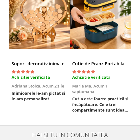
Suport decorativ inima cu mesaje, Cadou cu suflet
Cutie de Pranz Portabila cu Compartimente
Achizitie verificata
Achizitie verificata
Ach
Adriana Stoica,
Acum 2 zile
Maria Ma,
Acum 1
Sof
saptamana
Inimioarele le-am pictat si
Umb
le-am personalizat.
Cutia este foarte practică și
poz
încăpătoare. Cele trei
ori
compartimente sunt ideale
chi
pentru a separa
Mat
alimentele, iar închiderea
se 
este sigură, fără scurgeri. O
dim
folosesc aproape zilnic la
pot
HAI SI TU IN COMUNITATEA
serviciu și sunt foarte
mul