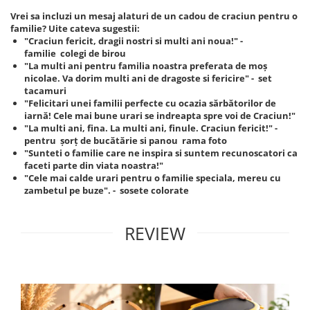
Vrei sa incluzi un mesaj alaturi de un cadou de craciun pentru o
familie? Uite cateva sugestii:
"Craciun fericit, dragii nostri si multi ani noua!" -
familie colegi de birou
"La multi ani pentru familia noastra preferata de moș
nicolae. Va dorim multi ani de dragoste si fericire" - set
tacamuri
"Felicitari unei familii perfecte cu ocazia sărbătorilor de
iarnă! Cele mai bune urari se indreapta spre voi de Craciun!"
"La multi ani, fina. La multi ani, finule. Craciun fericit!" -
pentru șorț de bucătărie si panou rama foto
"Sunteti o familie care ne inspira si suntem recunoscatori ca
faceti parte din viata noastra!"
"Cele mai calde urari pentru o familie speciala, mereu cu
zambetul pe buze". - sosete colorate
REVIEW