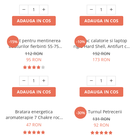
ADAUGA IN COS
ADAUGA IN COS
Aparat pentru mentinerea
Rucsac calatorie si laptop
-15%
-10%
bauturilor fierbinti 55-75
rigid Hard Shell, Antifurt cu
grade
port USB, Waterproof,
112 RON
192 RON
44x30x17 cm,
95 RON
173 RON
Compartimentare inteligenta,
Unisex, Negru
ADAUGA IN COS
ADAUGA IN COS
Bratara energetica
Set Turnul Petrecerii
-30%
aromaterapie 7 Chakre roca
131 RON
vulcanica
47 RON
92 RON