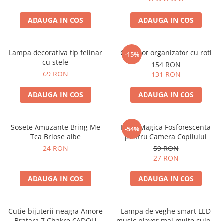
ADAUGA IN COS
ADAUGA IN COS
Lampa decorativa tip felinar
Carucior organizator cu roti
-15%
cu stele
154 RON
69 RON
131 RON
ADAUGA IN COS
ADAUGA IN COS
Sosete Amuzante Bring Me
Luna Magica Fosforescenta
-54%
Tea Briose albe
pentru Camera Copilului
24 RON
59 RON
27 RON
ADAUGA IN COS
ADAUGA IN COS
Cutie bijuterii neagra Amore
Lampa de veghe smart LED
Bratara 7 Chakre CADOU
music player mai multe culori