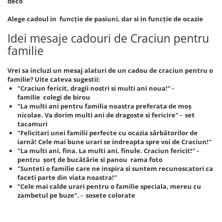
deco
Alege cadoul in funcție de pasiuni, dar si in funcție de ocazie
Idei mesaje cadouri de Craciun pentru
familie
Vrei sa incluzi un mesaj alaturi de un cadou de craciun pentru o
familie? Uite cateva sugestii:
"Craciun fericit, dragii nostri si multi ani noua!" -
familie colegi de birou
"La multi ani pentru familia noastra preferata de moș
nicolae. Va dorim multi ani de dragoste si fericire" - set
tacamuri
"Felicitari unei familii perfecte cu ocazia sărbătorilor de
iarnă! Cele mai bune urari se indreapta spre voi de Craciun!"
"La multi ani, fina. La multi ani, finule. Craciun fericit!" -
pentru șorț de bucătărie si panou rama foto
"Sunteti o familie care ne inspira si suntem recunoscatori ca
faceti parte din viata noastra!"
"Cele mai calde urari pentru o familie speciala, mereu cu
zambetul pe buze". - sosete colorate