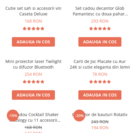
Cutie set sah si accesorii vin
Set cadou decantor Glob
Caseta Deluxe
Pamantesc cu doua pahare
Deluxe
168 RON
293 RON
ADAUGA IN COS
ADAUGA IN COS
Mini proiector laser Twilight
Carti de Joc Placate cu Aur
cu difuzor Bluetooth
24K si cutie eleganta din lemn
254 RON
78 RON
ADAUGA IN COS
ADAUGA IN COS
Set cadou Cocktail Shaker
Decantor de bauturi Rotativ
-15%
-20%
Mixology cu 11 accesorii
243 RON
750ml Argintiu
168 RON
194 RON