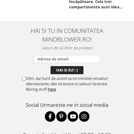
încăpătoare. Cele trei
ori
compartimente sunt ideale
chi
pentru a separa
Mat
alimentele, iar închiderea
se 
este sigură, fără scurgeri. O
dim
folosesc aproape zilnic la
pot
HAI SI TU IN COMUNITATEA
serviciu și sunt foarte
mul
MINDBLOWER.RO!
mulțumită.
rec
ceva
alaturi de 42.000+ de prieteni
Ohh, da! Sunt de acord sa-mi trimiteti emailuri
efervescente, idei strasnice si cadouri Gratuite.
Boring stuff
here
Social
Urmareste-ne in social media