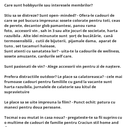
Care sunt hobbyurile sau interesele membrilor?
Stiu sa se distreze? Sunt open- minded? - Ofera-le cadouri de
care se pot bucura impreuna: sosete colorate pentru toti, ceas
de perete, decantor glob pamantesc, panou rama
foto, accesorii vin , sah in 3 sau alte jocuri de societate, harta
razuibila . Alte idei minunate sunt șorț de bucătărie, cană
termosensibilă , cutii de bijuterii, pijamale dama, aparat de
tuns , set tacamuri haioase,
Sunt atenti cu sanatatea lor? - uita-te la cadourile de wellness,
sosete amuzante, cardurile self care.
Sunt pasionati de vin? - Alege accesorii vin pentru zi de naștere.
Prefera distractiile outdoor? Le place sa calatoreasca? - cele mai
frumoase cadouri pentru familiile cu gand la vacante sunt
harta razuibila, jurnalele de calatorie sau kitul de
supravietuire
Le place sa se uite impreuna la film? - Punct ochit: patura cu
maneci pentru doua persoane.
Tocmai s-au mutat in casa noua? - pregateste-te sa fii suprins cu
o multime de cadouri de familie pentru Craciun stil home and