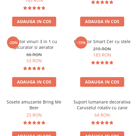
143 RON
ADAUGA IN COS
ADAUGA IN COS
Racitor vinuri 3 in 1 cu
Proiector Smart Cer cu stele
-20%
-15%
picurator si aerator
215 RON
66 RON
183 RON
53 RON
ADAUGA IN COS
ADAUGA IN COS
Sosete amuzante Bring Me
Suport lumanare decorativa
Beer
Caruselul rotativ cu zane
23 RON
64 RON