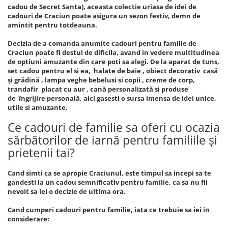
cadou de Secret Santa), aceasta colectie uriasa de idei de
cadouri de Craciun poate asigura un sezon festiv, demn de
amintit pentru totdeauna.
Decizia de a comanda anumite cadouri pentru familie de
Craciun poate fi destul de dificila, avand in vedere multitudinea
de optiuni amuzante din care poti sa alegi. De la aparat de tuns,
set cadou pentru el si ea, halate de baie , obiect decorativ casă
și grădină , lampa veghe bebelusi si copii , creme de corp,
trandafir placat cu aur , cană personalizată si produse
de îngrijire personală, aici gasesti o sursa imensa de idei unice,
utile si amuzante.
Ce cadouri de familie sa oferi cu ocazia
sărbătorilor de iarnă pentru familiile și
prietenii tai?
Cand simti ca se apropie Craciunul, este timpul sa incepi sa te
gandesti la un cadou semnificativ pentru familie, ca sa nu fii
nevoit sa iei o decizie de ultima ora.
Cand cumperi cadouri pentru familie, iata ce trebuie sa iei in
considerare: