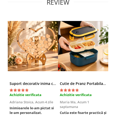
REVIEW
Suport decorativ inima cu mesaje, Cadou cu suflet
Cutie de Pranz Portabila cu Compartimente
Achizitie verificata
Achizitie verificata
Ach
Adriana Stoica,
Acum 4 zile
Maria Ma,
Acum 1
Sof
saptamana
Inimioarele le-am pictat si
Umb
le-am personalizat.
Cutia este foarte practică și
poz