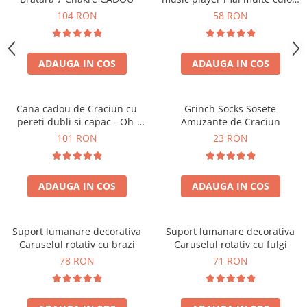
touch control handsfree
104 RON
58 RON
ADAUGA IN COS
ADAUGA IN COS
Cana cadou de Craciun cu
Grinch Socks Sosete
pereti dubli si capac - Oh-
Amuzante de Craciun
Brad-frumos
101 RON
23 RON
ADAUGA IN COS
ADAUGA IN COS
Suport lumanare decorativa
Suport lumanare decorativa
Caruselul rotativ cu brazi
Caruselul rotativ cu fulgi
78 RON
71 RON