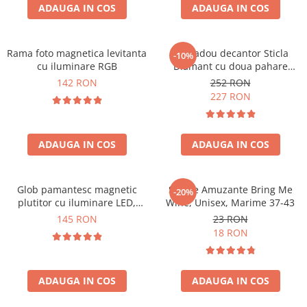
Cadouri Zodia Pesti
Cadouri Sfantul Andrei
ADAUGA IN COS
ADAUGA IN COS
Cadouri Fete
Cani si Termosuri
Cadouri Sfantul Alexandru
Pentru Copilul din tine
Jocuri si Puzzle
Cadouri Sfanta Ana
Cadouri Haioase
Rama foto magnetica levitanta
Set cadou decantor Sticla
-10%
Produse pentru Calatorie
Cadouri Constantin si Elena
cu iluminare RGB
Diamant cu doua pahare
Cadouri de Casa Noua
Seturi de caligrafie
Deluxe
142 RON
252 RON
Cadouri Sfanta Maria
Cadouri Majorat
227 RON
Cadouri Sfintii Mihail si Gavriil
Cadouri pentru Nasi
Cadouri pentru Bunici
ADAUGA IN COS
ADAUGA IN COS
Cadouri pentru Prieteni
Cadouri pentru Sefi
Glob pamantesc magnetic
Sosete Amuzante Bring Me
-20%
Cel ce are tot
plutitor cu iluminare LED,
Wine, Unisex, Marime 37-43
Forma C
Cadouri Nunta si Cununie civila
145 RON
23 RON
18 RON
ADAUGA IN COS
ADAUGA IN COS