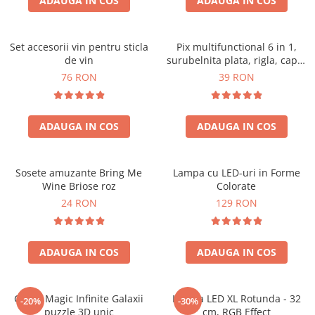
ADAUGA IN COS
ADAUGA IN COS
Set accesorii vin pentru sticla
Pix multifunctional 6 in 1,
de vin
surubelnita plata, rigla, capat
touchscreen, nivela cu bula
76 RON
39 RON
ADAUGA IN COS
ADAUGA IN COS
Sosete amuzante Bring Me
Lampa cu LED-uri in Forme
Wine Briose roz
Colorate
24 RON
129 RON
ADAUGA IN COS
ADAUGA IN COS
Cubul Magic Infinite Galaxii
Lampa LED XL Rotunda - 32
-20%
-30%
puzzle 3D unic
cm, RGB Effect