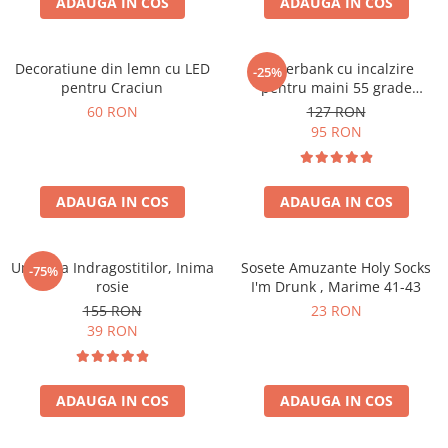
ADAUGA IN COS
ADAUGA IN COS
Decoratiune din lemn cu LED
Powerbank cu incalzire
-25%
pentru Craciun
pentru maini 55 grade
Bucuria frigurosilor
60 RON
127 RON
10000mAh
95 RON
ADAUGA IN COS
ADAUGA IN COS
Umbrela Indragostitilor, Inima
Sosete Amuzante Holy Socks
-75%
rosie
I'm Drunk , Marime 41-43
155 RON
23 RON
39 RON
ADAUGA IN COS
ADAUGA IN COS