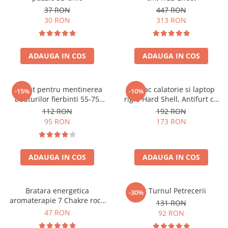
37 RON
447 RON
30 RON
313 RON
ADAUGA IN COS
ADAUGA IN COS
Aparat pentru mentinerea
Rucsac calatorie si laptop
-15%
-10%
bauturilor fierbinti 55-75
rigid Hard Shell, Antifurt cu
grade
port USB, Waterproof,
112 RON
192 RON
44x30x17 cm,
95 RON
173 RON
Compartimentare inteligenta,
Unisex, Negru
ADAUGA IN COS
ADAUGA IN COS
Bratara energetica
Set Turnul Petrecerii
-30%
aromaterapie 7 Chakre roca
131 RON
vulcanica
47 RON
92 RON