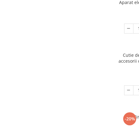
Aparat el
Cutie d
accesorii 
Ogli
-20%