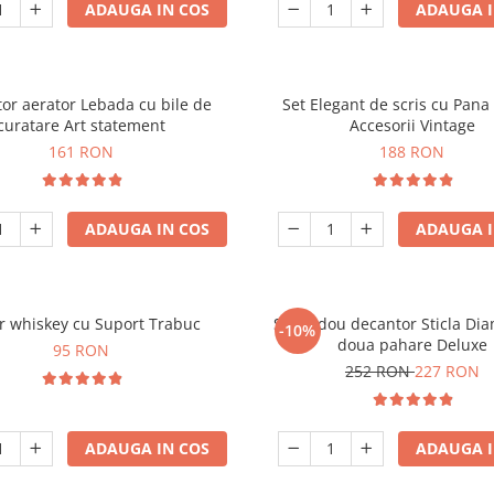
ADAUGA IN COS
ADAUGA I
or aerator Lebada cu bile de
Set Elegant de scris cu Pana 
curatare Art statement
Accesorii Vintage
161 RON
188 RON
ADAUGA IN COS
ADAUGA I
r whiskey cu Suport Trabuc
Set cadou decantor Sticla Di
-10%
doua pahare Deluxe
95 RON
252 RON
227 RON
ADAUGA IN COS
ADAUGA I