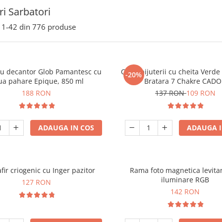
i Sarbatori
1-
42
din
776
produse
ou decantor Glob Pamantesc cu
Cutie bijuterii cu cheita Verd
-20%
ua pahare Epique, 850 ml
Bratara 7 Chakre CAD
188 RON
137 RON
109 RON
ADAUGA IN COS
ADAUGA I
fir criogenic cu Inger pazitor
Rama foto magnetica levita
iluminare RGB
127 RON
142 RON