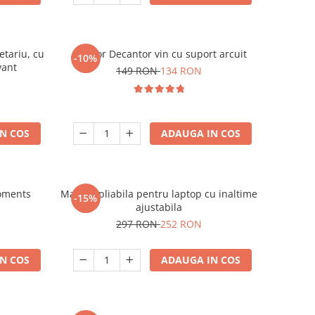
etariu, cu
Aerator Decantor vin cu suport arcuit
-10%
vant
149 RON
134 RON
N COS
ADAUGA IN COS
oments
Masuta pliabila pentru laptop cu inaltime
-15%
ajustabila
297 RON
252 RON
N COS
ADAUGA IN COS