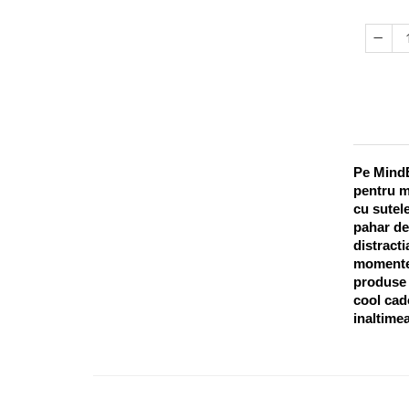
Pe MindB
pentru m
cu sutele
pahar de
distracti
momentel
produse o
cool cado
inaltimea