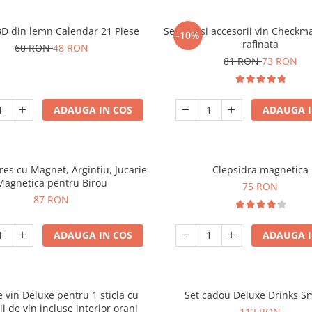
3D din lemn Calendar 21 Piese
Set sah si accesorii vin Checkm
-10%
rafinata
60 RON
48 RON
81 RON
73 RON
ADAUGA IN COS
ADAUGA I
tres cu Magnet, Argintiu, Jucarie
Clepsidra magnetica
Magnetica pentru Birou
75 RON
87 RON
ADAUGA IN COS
ADAUGA I
e vin Deluxe pentru 1 sticla cu
Set cadou Deluxe Drinks S
ii de vin incluse interior oranj
112 RON