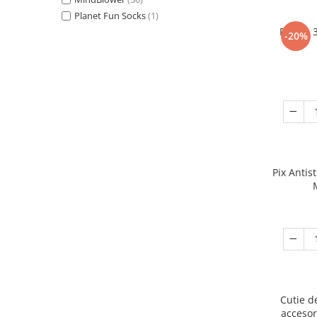
Planet Fun Socks
(1)
Puzzle 
-20%
Pix Antis
Cutie d
accesor