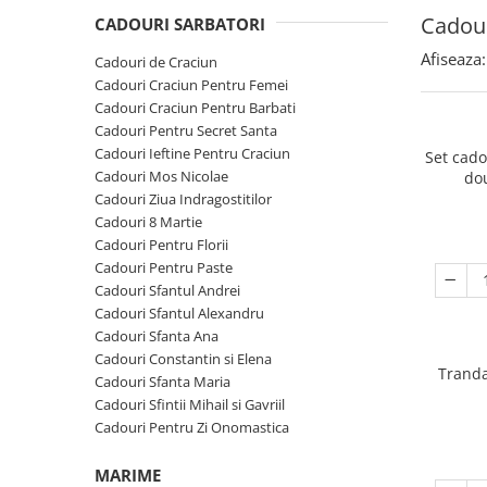
Cadouri Sfantul Andrei
Cadouri Fete
Cadour
Cani si Termosuri
CADOURI SARBATORI
Cadouri Sfantul Alexandru
Pentru Copilul din tine
Jocuri si Puzzle
Afiseaza:
Cadouri de Craciun
Cadouri Sfanta Ana
Cadouri Haioase
Cadouri Craciun Pentru Femei
Produse pentru Calatorie
Cadouri Constantin si Elena
Cadouri Craciun Pentru Barbati
Cadouri de Casa Noua
Seturi de caligrafie
Cadouri Pentru Secret Santa
Cadouri Sfanta Maria
Cadouri Majorat
Cadouri Ieftine Pentru Craciun
Set cad
Cadouri Sfintii Mihail si Gavriil
Cadouri pentru Nasi
Cadouri Mos Nicolae
do
Cadouri Ziua Indragostitilor
Cadouri pentru Bunici
Cadouri 8 Martie
Cadouri pentru Prieteni
Cadouri Pentru Florii
Cadouri Pentru Paste
Cadouri pentru Sefi
Cadouri Sfantul Andrei
Cel ce are tot
Cadouri Sfantul Alexandru
Cadouri Sfanta Ana
Cadouri Nunta si Cununie civila
Cadouri Constantin si Elena
Tranda
Cadouri Sfanta Maria
Cadouri Sfintii Mihail si Gavriil
Cadouri Pentru Zi Onomastica
MARIME