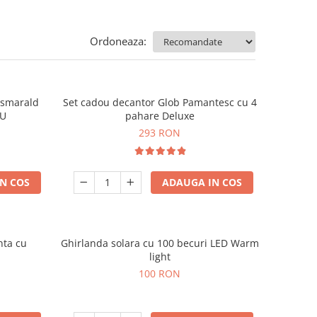
Ordoneaza:
e smarald
Set cadou decantor Glob Pamantesc cu 4
OU
pahare Deluxe
293 RON
N COS
ADAUGA IN COS
nta cu
Ghirlanda solara cu 100 becuri LED Warm
light
100 RON