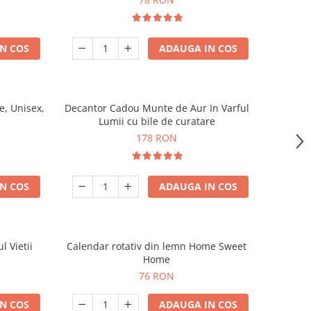
N COS
ADAUGA IN COS
, Unisex,
Decantor Cadou Munte de Aur In Varful
Lumii cu bile de curatare
178 RON
N COS
ADAUGA IN COS
l Vietii
Calendar rotativ din lemn Home Sweet
Home
76 RON
N COS
ADAUGA IN COS