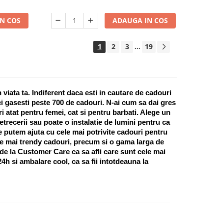
N COS
ADAUGA IN COS
1
2
3
19
...
ata ta. Indiferent daca esti in cautare de cadouri 
i gasesti peste 700 de cadouri. N-ai cum sa dai gres 
 atat pentru femei, cat si pentru barbati. Alege un 
recerii sau poate o instalatie de lumini pentru ca 
te putem ajuta cu cele mai potrivite cadouri pentru 
e mai trendy cadouri, precum si o gama larga de 
 de la Customer Care ca sa afli care sunt cele mai 
h si ambalare cool, ca sa fii intotdeauna la 