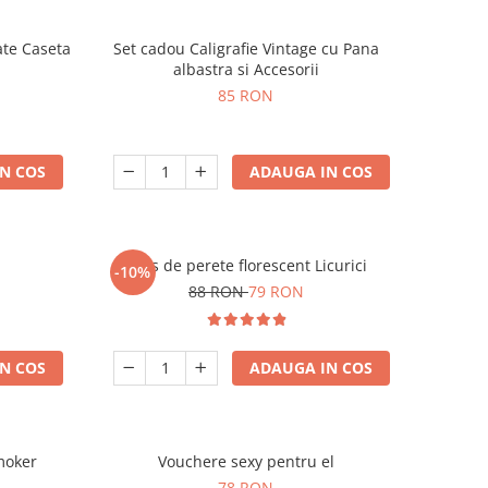
ate Caseta
Set cadou Caligrafie Vintage cu Pana
albastra si Accesorii
85 RON
N COS
ADAUGA IN COS
Ceas de perete florescent Licurici
-10%
88 RON
79 RON
N COS
ADAUGA IN COS
moker
Vouchere sexy pentru el
78 RON