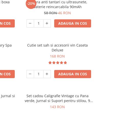
i boxa
Bratara anti tantari cu ultrasunete,
-20%
baterie reincarcabila 90mAh
58 RON
46 RON
N COS
ADAUGA IN COS
ury Spa
Cutie set sah si accesorii vin Caseta
Deluxe
168 RON
N COS
ADAUGA IN COS
 Jurnal si
Set cadou Caligrafie Vintage cu Pana
verde, Jurnal si Suport pentru stilou, 9
piese
143 RON