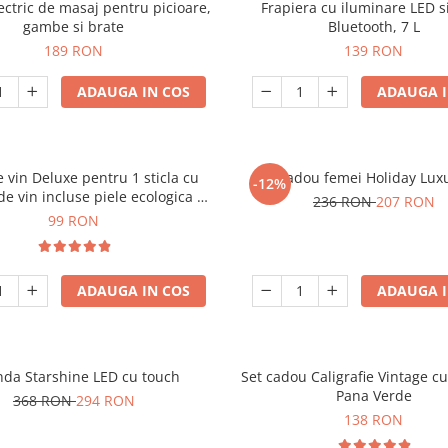
ectric de masaj pentru picioare,
Frapiera cu iluminare LED s
gambe si brate
Bluetooth, 7 L
189 RON
139 RON
ADAUGA IN COS
ADAUGA I
e vin Deluxe pentru 1 sticla cu
Set cadou femei Holiday Lux
-12%
de vin incluse piele ecologica de
236 RON
207 RON
crocodil
99 RON
ADAUGA IN COS
ADAUGA I
nda Starshine LED cu touch
Set cadou Caligrafie Vintage cu
Pana Verde
368 RON
294 RON
138 RON