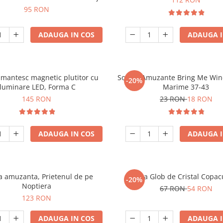
95 RON
ADAUGA IN COS
ADAUGA I
mantesc magnetic plutitor cu
Sosete Amuzante Bring Me Wine
-20%
iluminare LED, Forma C
Marime 37-43
145 RON
23 RON
18 RON
ADAUGA IN COS
ADAUGA I
 amuzanta, Prietenul de pe
Lampa Glob de Cristal Copacu
-20%
Noptiera
67 RON
54 RON
123 RON
ADAUGA IN COS
ADAUGA I