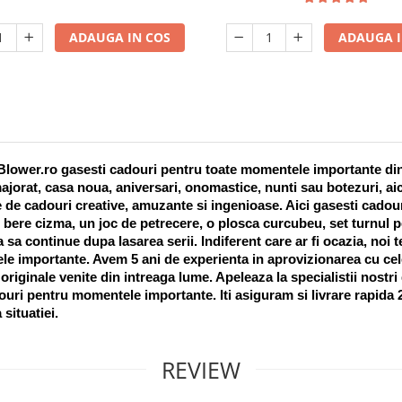
ADAUGA IN COS
ADAUGA I
lower.ro gasesti cadouri pentru toate momentele importante din vi
ajorat, casa noua, aniversari, onomastice, nunti sau botezuri, aic
 de cadouri creative, amuzante si ingenioase. Aici gasesti cadouri
 bere cizma, un joc de petrecere, o plosca curcubeu, set turnul pet
a sa continue dupa lasarea serii. Indiferent care ar fi ocazia, noi 
e importante. Avem 5 ani de experienta in aprovizionarea cu cel
riginale venite din intreaga lume. Apeleaza la specialistii nostri
uri pentru momentele importante. Iti asiguram si livrare rapida 24
 situatiei. 
REVIEW