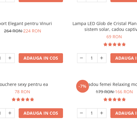
ort Elegant pentru Vinuri
Lampa LED Glob de Cristal Plan
sistem solar, cadou capti
264 RON
224 RON
69 RON
ADAUGA IN COS
ADAUGA I
ouchere sexy pentru ea
Set cadou femei Relaxing m
-7%
78 RON
179 RON
166 RON
ADAUGA IN COS
ADAUGA I