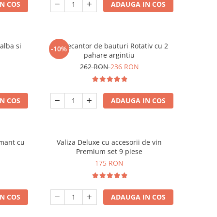
N COS
ADAUGA IN COS
alba si
Set Decantor de bauturi Rotativ cu 2
-10%
pahare argintiu
262 RON
236 RON
N COS
ADAUGA IN COS
amant cu
Valiza Deluxe cu accesorii de vin
Premium set 9 piese
175 RON
N COS
ADAUGA IN COS