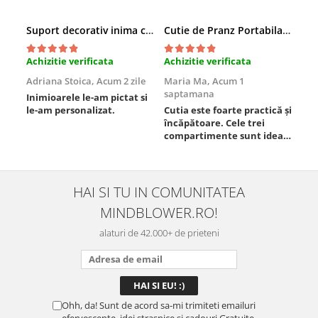
Suport decorativ inima cu mesaje, Cadou cu suflet
Cutie de Pranz Portabila cu Compartimente
Achizitie verificata
Achizitie verificata
Ach
Adriana Stoica,
Acum 2 zile
Maria Ma,
Acum 1
Sof
saptamana
Inimioarele le-am pictat si
Umb
le-am personalizat.
Cutia este foarte practică și
poz
încăpătoare. Cele trei
ori
compartimente sunt ideale
chi
pentru a separa
Mat
alimentele, iar închiderea
se 
este sigură, fără scurgeri. O
dim
folosesc aproape zilnic la
pot
HAI SI TU IN COMUNITATEA
serviciu și sunt foarte
mul
MINDBLOWER.RO!
mulțumită.
rec
ceva
alaturi de 42.000+ de prieteni
Ohh, da! Sunt de acord sa-mi trimiteti emailuri