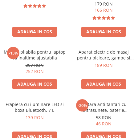
179 RON
166 RON
ADAUGA IN COS
ADAUGA IN COS
Masuta pliabila pentru laptop
Aparat electric de masaj
-15%
cu inaltime ajustabila
pentru picioare, gambe si
brate
297 RON
189 RON
252 RON
ADAUGA IN COS
ADAUGA IN COS
Frapiera cu iluminare LED si
Bratara anti tantari cu
-20%
boxa Bluetooth, 7 L
ultrasunete, baterie
reincarcabila 90mAh
139 RON
58 RON
46 RON
ADAUGA IN COS
ADAUGA IN COS