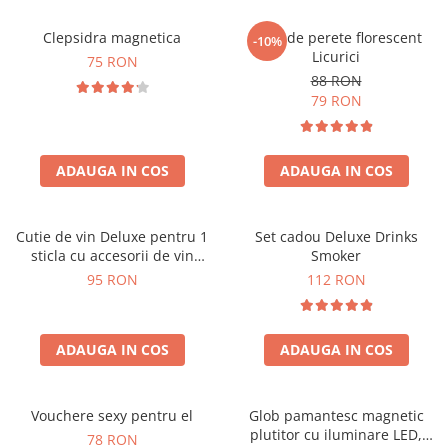
Clepsidra magnetica
Ceas de perete florescent
-10%
Licurici
75 RON
88 RON
79 RON
ADAUGA IN COS
ADAUGA IN COS
Cutie de vin Deluxe pentru 1
Set cadou Deluxe Drinks
sticla cu accesorii de vin
Smoker
incluse interior oranj
95 RON
112 RON
ADAUGA IN COS
ADAUGA IN COS
Vouchere sexy pentru el
Glob pamantesc magnetic
plutitor cu iluminare LED,
78 RON