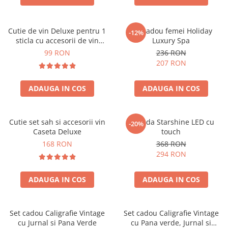
Cutie de vin Deluxe pentru 1
Set cadou femei Holiday
-12%
sticla cu accesorii de vin
Luxury Spa
incluse piele ecologica de
99 RON
236 RON
crocodil
207 RON
ADAUGA IN COS
ADAUGA IN COS
Cutie set sah si accesorii vin
Oglinda Starshine LED cu
-20%
Caseta Deluxe
touch
168 RON
368 RON
294 RON
ADAUGA IN COS
ADAUGA IN COS
Set cadou Caligrafie Vintage
Set cadou Caligrafie Vintage
cu Jurnal si Pana Verde
cu Pana verde, Jurnal si