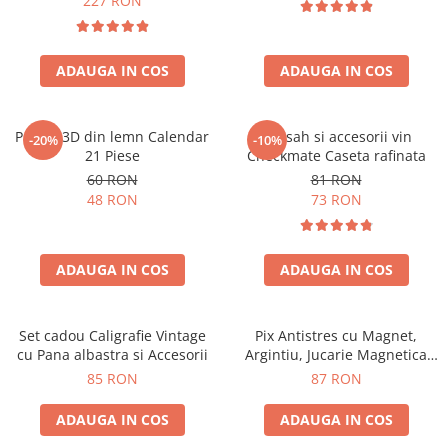
227 RON
ADAUGA IN COS
ADAUGA IN COS
Puzzle 3D din lemn Calendar
Set sah si accesorii vin
-20%
-10%
21 Piese
Checkmate Caseta rafinata
60 RON
81 RON
48 RON
73 RON
ADAUGA IN COS
ADAUGA IN COS
Set cadou Caligrafie Vintage
Pix Antistres cu Magnet,
cu Pana albastra si Accesorii
Argintiu, Jucarie Magnetica
pentru Birou
85 RON
87 RON
ADAUGA IN COS
ADAUGA IN COS