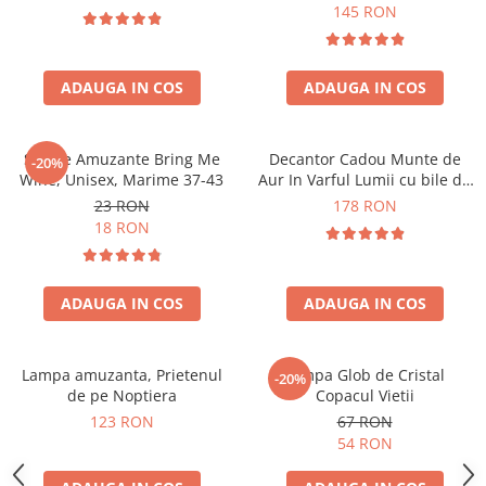
Forma C
145 RON
ADAUGA IN COS
ADAUGA IN COS
Sosete Amuzante Bring Me
Decantor Cadou Munte de
-20%
Wine, Unisex, Marime 37-43
Aur In Varful Lumii cu bile de
curatare
23 RON
178 RON
18 RON
ADAUGA IN COS
ADAUGA IN COS
Lampa amuzanta, Prietenul
Lampa Glob de Cristal
-20%
de pe Noptiera
Copacul Vietii
123 RON
67 RON
54 RON