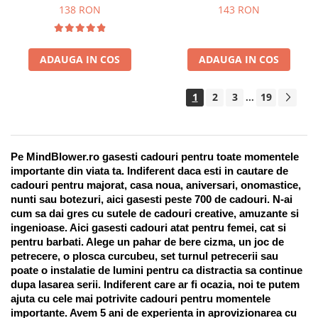
Suport pentru stilou, 9 piese
138 RON
143 RON
ADAUGA IN COS
ADAUGA IN COS
1
2
3
19
...
Pe MindBlower.ro gasesti cadouri pentru toate momentele 
importante din viata ta. Indiferent daca esti in cautare de 
cadouri pentru majorat, casa noua, aniversari, onomastice, 
nunti sau botezuri, aici gasesti peste 700 de cadouri. N-ai 
cum sa dai gres cu sutele de cadouri creative, amuzante si 
ingenioase. Aici gasesti cadouri atat pentru femei, cat si 
pentru barbati. Alege un pahar de bere cizma, un joc de 
petrecere, o plosca curcubeu, set turnul petrecerii sau 
poate o instalatie de lumini pentru ca distractia sa continue 
dupa lasarea serii. Indiferent care ar fi ocazia, noi te putem 
ajuta cu cele mai potrivite cadouri pentru momentele 
importante. Avem 5 ani de experienta in aprovizionarea cu 