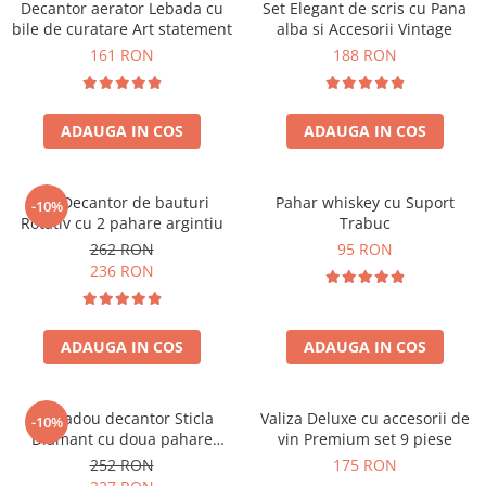
Decantor aerator Lebada cu
Set Elegant de scris cu Pana
bile de curatare Art statement
alba si Accesorii Vintage
161 RON
188 RON
ADAUGA IN COS
ADAUGA IN COS
Set Decantor de bauturi
Pahar whiskey cu Suport
-10%
Rotativ cu 2 pahare argintiu
Trabuc
262 RON
95 RON
236 RON
ADAUGA IN COS
ADAUGA IN COS
Set cadou decantor Sticla
Valiza Deluxe cu accesorii de
-10%
Diamant cu doua pahare
vin Premium set 9 piese
Deluxe
252 RON
175 RON