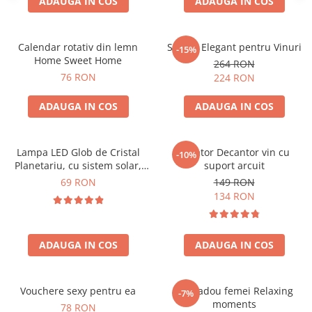
ADAUGA IN COS
ADAUGA IN COS
Calendar rotativ din lemn
Suport Elegant pentru Vinuri
-15%
Home Sweet Home
264 RON
76 RON
224 RON
ADAUGA IN COS
ADAUGA IN COS
Lampa LED Glob de Cristal
Aerator Decantor vin cu
-10%
Planetariu, cu sistem solar,
suport arcuit
cadou captivant
69 RON
149 RON
134 RON
ADAUGA IN COS
ADAUGA IN COS
Vouchere sexy pentru ea
Set cadou femei Relaxing
-7%
moments
78 RON