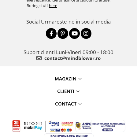
efervescente, idei strasnice si cadouri Gratuite.
Boring stuff
here
Social
Urmareste-ne in social media
Suport clienti
Luni-Vineri 09:00 - 18:00
contact@mindblower.ro
MAGAZIN
CLIENTI
CONTACT